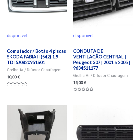
disponivel
disponivel
Comutador / Botão 4 piscas
CONDUTA DE
SKODA FABIA II (542) 1.9
VENTILAÇÃO CENTRAL |
TDI 5J0820951S01
Peugeot 307 | 2001 a 2005 |
9634511177
Grelha Ar / Difusor Chaufagem
Grelha Ar / Difusor Chaufagem
10,00
€
15,00
€
Valorado
en
Valorado
0
en
de
0
5
de
5