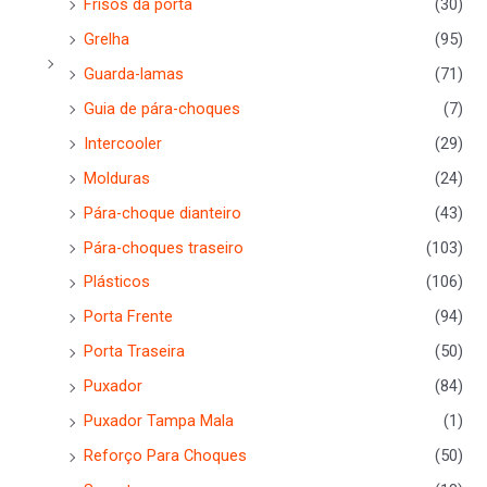
Frisos da porta
(30)
Grelha
(95)
Guarda-lamas
(71)
Guia de pára-choques
(7)
Intercooler
(29)
Molduras
(24)
Pára-choque dianteiro
(43)
Pára-choques traseiro
(103)
Plásticos
(106)
Porta Frente
(94)
Porta Traseira
(50)
Puxador
(84)
Puxador Tampa Mala
(1)
Reforço Para Choques
(50)