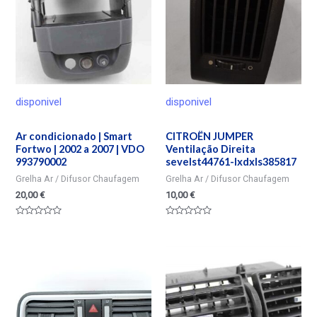
disponivel
disponivel
Ar condicionado | Smart
CITROËN JUMPER
Fortwo | 2002 a 2007 | VDO
Ventilação Direita
993790002
sevelst44761-lxdxls385817
Grelha Ar / Difusor Chaufagem
Grelha Ar / Difusor Chaufagem
20,00
€
10,00
€
Valorado
Valorado
en
en
0
0
de
de
5
5