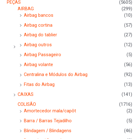
PEÇAS
(5605)
AIRBAG
(299)
Airbag bancos
(10)
Airbag cortina
(57)
Airbag do tablier
(27)
Airbag outros
(12)
Airbag Passageiro
(5)
Airbag volante
(56)
Centralina e Módulos do Airbag
(92)
Fitas do Airbag
(13)
CAIXAS
(141)
COLISÃO
(1716)
Amortecedor mala/capôt
(2)
Barra / Barras Tejadilho
(5)
Blindagem / Blindagens
(46)