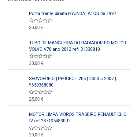
Porta frente direita HYUNDAI ATOS de 1997
30,00
€
V
a
l
o
TUBO DE MANGUEIRA DO RADIADOR DO MOTOR
r
a
VOLVO V70 ano 2012 ref: 31338810
d
o
e
30,00
€
V
n
a
0
l
d
o
SERVOFREIO | PEUGEOT 206 | 2003 a 2007 |
e
r
5
a
9650368080
d
o
e
25,00
€
V
n
a
0
l
d
o
MOTOR LIMPA VIDROS TRASEIRO RENAULT CLIO
e
r
5
a
IV ref:287105483R D
d
o
e
20,00
€
V