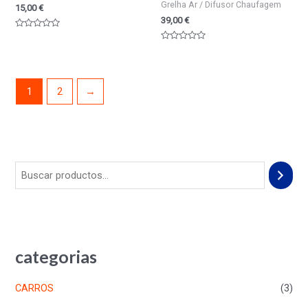
Grelha Ar / Difusor Chaufagem
15,00
€
39,00
€
Valorado
en
Valorado
0
en
de
0
5
de
5
1
2
→
categorias
CARROS
(3)