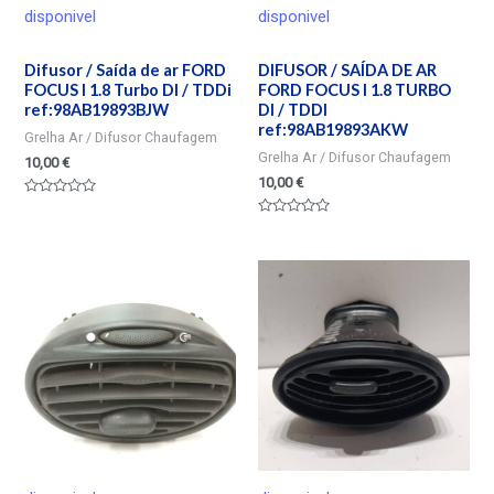
disponivel
disponivel
Difusor / Saída de ar FORD
DIFUSOR / SAÍDA DE AR
FOCUS I 1.8 Turbo DI / TDDi
FORD FOCUS I 1.8 TURBO
ref:98AB19893BJW
DI / TDDI
ref:98AB19893AKW
Grelha Ar / Difusor Chaufagem
Grelha Ar / Difusor Chaufagem
10,00
€
10,00
€
Valorado
en
Valorado
0
en
de
0
5
de
5