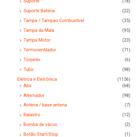
Suporte
(18)
Suporte Bateria
(22)
Tampa / Tampao Combustivel
(35)
Tampa da Mala
(95)
Tampa Motor
(23)
Termoventilador
(71)
Torpedo
(6)
Tubo
(98)
Elétrica e Eletrônica
(1156)
Abs
(68)
Alternador
(98)
Antena / base antena
(7)
Balastro
(12)
Bomba de vácuo
(2)
Botão Start/Stop
(1)