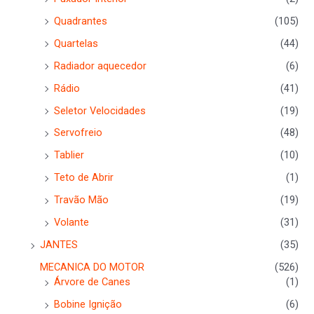
Quadrantes
(105)
Quartelas
(44)
Radiador aquecedor
(6)
Rádio
(41)
Seletor Velocidades
(19)
Servofreio
(48)
Tablier
(10)
Teto de Abrir
(1)
Travão Mão
(19)
Volante
(31)
JANTES
(35)
MECANICA DO MOTOR
(526)
Árvore de Canes
(1)
Bobine Ignição
(6)