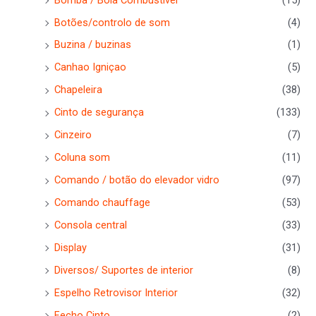
Botões/controlo de som
(4)
Buzina / buzinas
(1)
Canhao Igniçao
(5)
Chapeleira
(38)
Cinto de segurança
(133)
Cinzeiro
(7)
Coluna som
(11)
Comando / botão do elevador vidro
(97)
Comando chauffage
(53)
Consola central
(33)
Display
(31)
Diversos/ Suportes de interior
(8)
Espelho Retrovisor Interior
(32)
Fecho Cinto
(2)