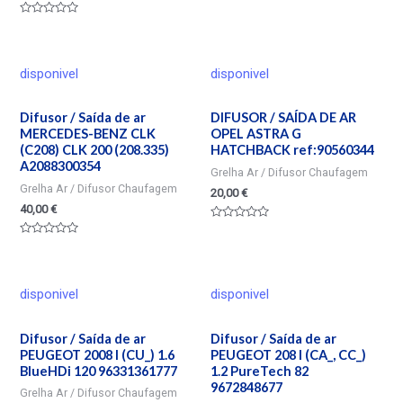
en
0
Valorado
de
en
5
0
de
5
disponivel
disponivel
Difusor / Saída de ar
DIFUSOR / SAÍDA DE AR
MERCEDES-BENZ CLK
OPEL ASTRA G
(C208) CLK 200 (208.335)
HATCHBACK ref:90560344
A2088300354
Grelha Ar / Difusor Chaufagem
Grelha Ar / Difusor Chaufagem
20,00
€
40,00
€
Valorado
en
Valorado
0
en
de
0
5
de
5
disponivel
disponivel
Difusor / Saída de ar
Difusor / Saída de ar
PEUGEOT 2008 I (CU_) 1.6
PEUGEOT 208 I (CA_, CC_)
BlueHDi 120 96331361777
1.2 PureTech 82
9672848677
Grelha Ar / Difusor Chaufagem