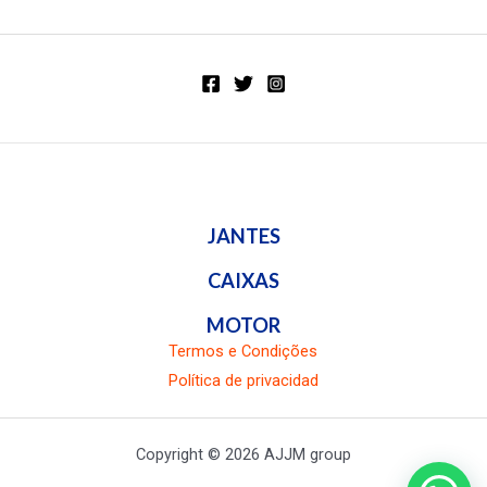
5
a
d
o
e
n
0
d
e
5
JANTES
CAIXAS
MOTOR
Termos e Condições
Política de privacidad
Copyright © 2026 AJJM group