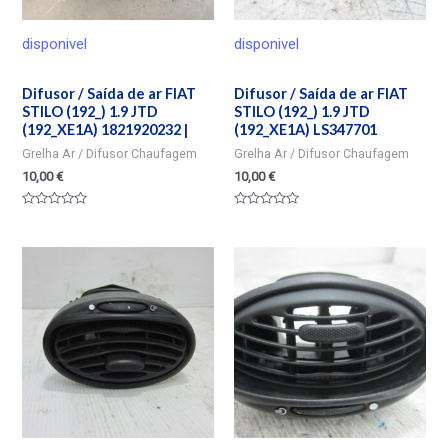
disponivel
disponivel
Difusor / Saída de ar FIAT
Difusor / Saída de ar FIAT
STILO (192_) 1.9 JTD
STILO (192_) 1.9 JTD
(192_XE1A) 1821920232 |
(192_XE1A) LS347701
Grelha Ar / Difusor Chaufagem
Grelha Ar / Difusor Chaufagem
10,00
€
10,00
€
Valorado
Valorado
en
en
0
0
de
de
5
5