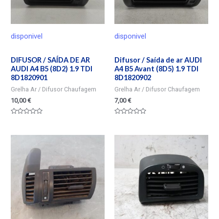
disponivel
disponivel
DIFUSOR / SAÍDA DE AR
Difusor / Saída de ar AUDI
AUDI A4 B5 (8D2) 1.9 TDI
A4 B5 Avant (8D5) 1.9 TDI
8D1820901
8D1820902
Grelha Ar / Difusor Chaufagem
Grelha Ar / Difusor Chaufagem
10,00
€
7,00
€
Valorado
Valorado
en
en
0
0
de
de
5
5