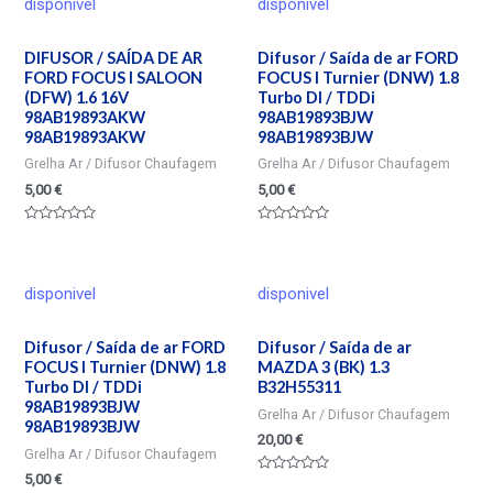
disponivel
disponivel
DIFUSOR / SAÍDA DE AR
Difusor / Saída de ar FORD
FORD FOCUS I SALOON
FOCUS I Turnier (DNW) 1.8
(DFW) 1.6 16V
Turbo DI / TDDi
98AB19893AKW
98AB19893BJW
98AB19893AKW
98AB19893BJW
Grelha Ar / Difusor Chaufagem
Grelha Ar / Difusor Chaufagem
5,00
€
5,00
€
Valorado
Valorado
en
en
0
0
de
de
5
5
disponivel
disponivel
Difusor / Saída de ar FORD
Difusor / Saída de ar
FOCUS I Turnier (DNW) 1.8
MAZDA 3 (BK) 1.3
Turbo DI / TDDi
B32H55311
98AB19893BJW
Grelha Ar / Difusor Chaufagem
98AB19893BJW
20,00
€
Grelha Ar / Difusor Chaufagem
5,00
€
Valorado