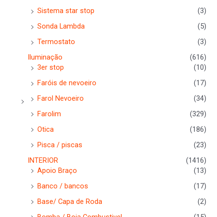
Sistema star stop
(3)
Sonda Lambda
(5)
Termostato
(3)
Iluminação
(616)
3er stop
(10)
Faróis de nevoeiro
(17)
Farol Nevoeiro
(34)
Farolim
(329)
Otica
(186)
Pisca / piscas
(23)
INTERIOR
(1416)
Apoio Braço
(13)
Banco / bancos
(17)
Base/ Capa de Roda
(2)
Bomba / Boia Combustivel
(15)