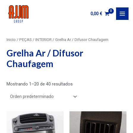
Ir
al
0,00
€
MAI
contenido
MEN
Inicio
/
PEÇAS
/
INTERIOR
/ Grelha Ar / Difusor Chaufagem
Grelha Ar / Difusor
Chaufagem
Mostrando 1–20 de 40 resultados