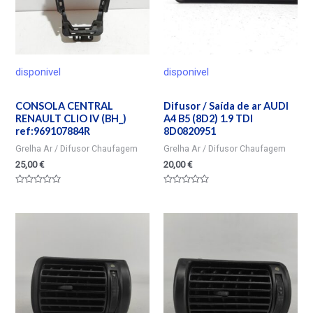
disponivel
disponivel
CONSOLA CENTRAL
Difusor / Saída de ar AUDI
RENAULT CLIO IV (BH_)
A4 B5 (8D2) 1.9 TDI
ref:969107884R
8D0820951
Grelha Ar / Difusor Chaufagem
Grelha Ar / Difusor Chaufagem
25,00
€
20,00
€
Valorado
Valorado
en
en
0
0
de
de
5
5