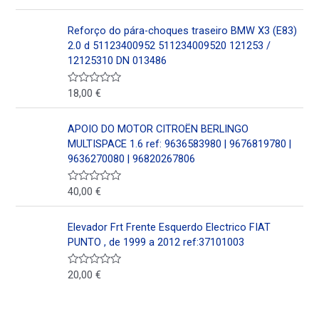
n
a
0
l
d
o
Reforço do pára-choques traseiro BMW X3 (E83)
e
r
5
a
2.0 d 51123400952 511234009520 121253 /
d
12125310 DN 013486
o
e
n
18,00
€
V
0
a
d
l
e
o
5
APOIO DO MOTOR CITROËN BERLINGO
r
a
MULTISPACE 1.6 ref: 9636583980 | 9676819780 |
d
9636270080 | 96820267806
o
e
n
40,00
€
V
0
a
d
l
e
o
5
Elevador Frt Frente Esquerdo Electrico FIAT
r
a
PUNTO , de 1999 a 2012 ref:37101003
d
o
e
20,00
€
V
n
a
0
l
d
o
e
r