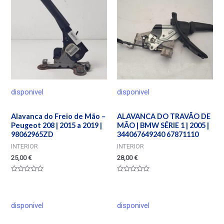
disponivel
disponivel
Alavanca do Freio de Mão –
ALAVANCA DO TRAVÃO DE
Peugeot 208 | 2015 a 2019 |
MÃO | BMW SÉRIE 1 | 2005 |
98062965ZD
344067649240 67871110
INTERIOR
INTERIOR
25,00
€
28,00
€
Valorado
Valorado
en
en
0
0
de
de
5
5
disponivel
disponivel