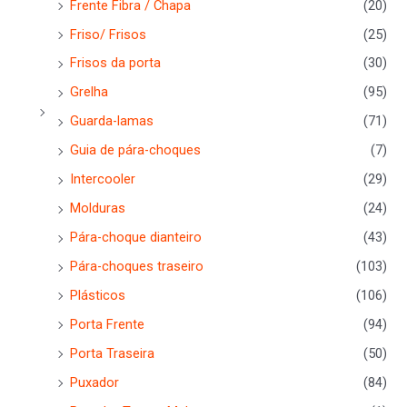
Frente Fibra / Chapa
(20)
Friso/ Frisos
(25)
Frisos da porta
(30)
Grelha
(95)
Guarda-lamas
(71)
Guia de pára-choques
(7)
Intercooler
(29)
Molduras
(24)
Pára-choque dianteiro
(43)
Pára-choques traseiro
(103)
Plásticos
(106)
Porta Frente
(94)
Porta Traseira
(50)
Puxador
(84)