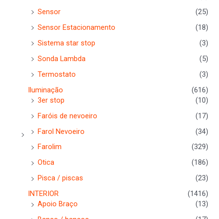
Sensor
(25)
Sensor Estacionamento
(18)
Sistema star stop
(3)
Sonda Lambda
(5)
Termostato
(3)
Iluminação
(616)
3er stop
(10)
Faróis de nevoeiro
(17)
Farol Nevoeiro
(34)
Farolim
(329)
Otica
(186)
Pisca / piscas
(23)
INTERIOR
(1416)
Apoio Braço
(13)