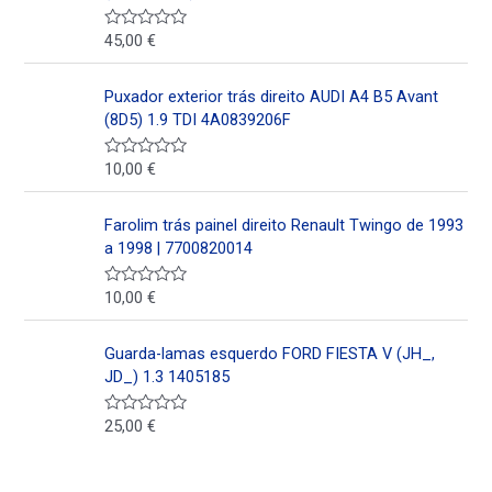
d
o
e
45,00
€
V
n
a
0
l
d
o
Puxador exterior trás direito AUDI A4 B5 Avant
e
r
5
a
(8D5) 1.9 TDI 4A0839206F
d
o
e
10,00
€
V
n
a
0
l
d
o
Farolim trás painel direito Renault Twingo de 1993
e
r
5
a
a 1998 | 7700820014
d
o
e
10,00
€
V
n
a
0
l
d
o
Guarda-lamas esquerdo FORD FIESTA V (JH_,
e
r
5
a
JD_) 1.3 1405185
d
o
e
25,00
€
V
n
a
0
l
d
o
e
r