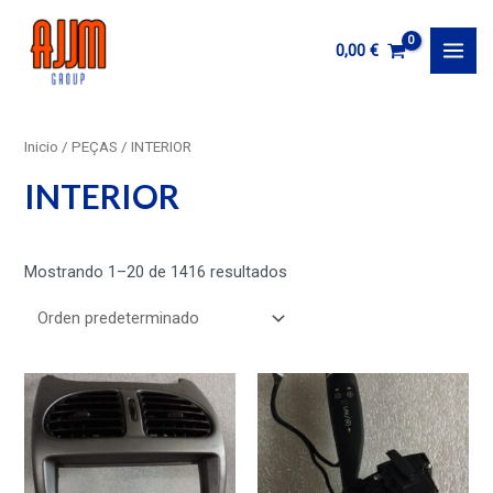
Ir
al
0,00
€
MAI
contenido
MEN
Inicio
/
PEÇAS
/ INTERIOR
INTERIOR
Mostrando 1–20 de 1416 resultados