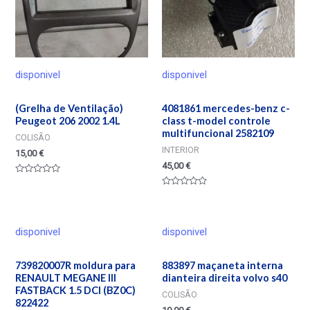
disponivel
disponivel
(Grelha de Ventilação)
4081861 mercedes-benz c-
Peugeot 206 2002 1.4L
class t-model controle
multifuncional 2582109
COLISÃO
INTERIOR
15,00
€
45,00
€
Valorado
en
Valorado
0
en
de
0
5
de
5
disponivel
disponivel
739820007R moldura para
883897 maçaneta interna
RENAULT MEGANE III
dianteira direita volvo s40
FASTBACK 1.5 DCI (BZ0C)
COLISÃO
822422