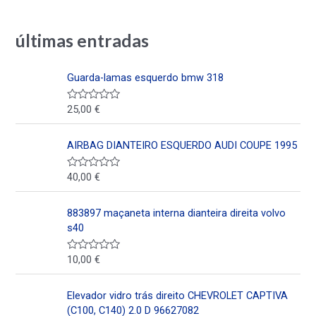
últimas entradas
Guarda-lamas esquerdo bmw 318
25,00
€
V
a
l
o
AIRBAG DIANTEIRO ESQUERDO AUDI COUPE 1995
r
a
d
40,00
€
V
o
a
e
l
n
o
0
883897 maçaneta interna dianteira direita volvo
r
d
a
s40
e
d
5
o
e
10,00
€
V
n
a
0
l
d
o
Elevador vidro trás direito CHEVROLET CAPTIVA
e
r
5
a
(C100, C140) 2.0 D 96627082