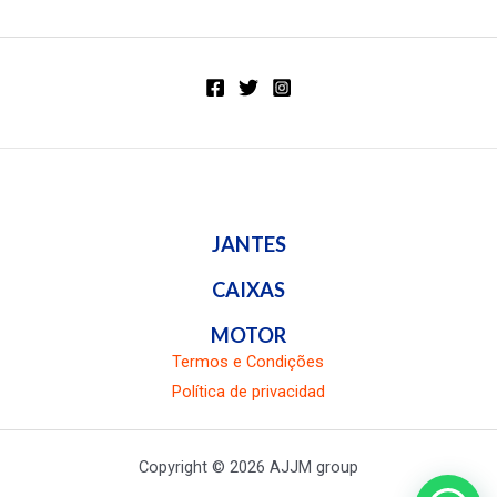
5
a
d
o
e
n
0
d
e
5
JANTES
CAIXAS
MOTOR
Termos e Condições
Política de privacidad
Copyright © 2026 AJJM group