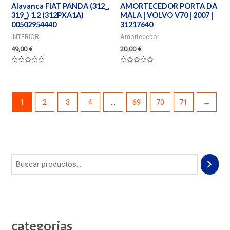
Alavanca FIAT PANDA (312_,
AMORTECEDOR PORTA DA
319_) 1.2 (312PXA1A)
MALA | VOLVO V70 | 2007 |
00502954440
31217640
INTERIOR
Amortecedor
49,00
€
20,00
€
Valorado
Valorado
en
en
0
0
de
de
5
5
1
2
3
4
…
69
70
71
→
categorias