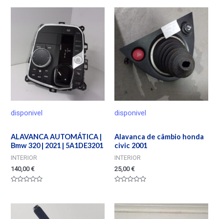
de
0
5
de
5
disponivel
disponivel
ALAVANCA AUTOMÁTICA |
Alavanca de câmbio honda
Bmw 320 | 2021 | 5A1DE3201
civic 2001
INTERIOR
INTERIOR
140,00
€
25,00
€
Valorado
Valorado
en
en
0
0
de
de
5
5