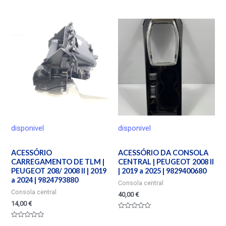
Valorado
Valorado
en
en
0
0
de
de
5
5
disponivel
disponivel
ACESSÓRIO
ACESSÓRIO DA CONSOLA
CARREGAMENTO DE TLM |
CENTRAL | PEUGEOT 2008 II
PEUGEOT 208/ 2008 II | 2019
| 2019 a 2025 | 9829400680
a 2024 | 9824793880
Consola central
Consola central
40,00
€
14,00
€
Valorado
en
Valorado