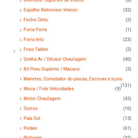
Diversos/ Suportes de interior
(8)
Espelho Retrovisor Interior
(32)
Fecho Cinto
(2)
Forra Porta
(1)
Forra teto
(23)
Friso Tablier
(2)
Grelha Ar / Difusor Chaufagem
(40)
Kit Pneu Suplente / Macaco
(3)
Manetes, Comutador do piscas, Escovas e luzes
(131)
Moca / Fole Velocidades
(9)
Motor Chaufagem
(43)
Outros
(10)
Pala Sol
(15)
Pedais
(61)
Plafonier
(32)