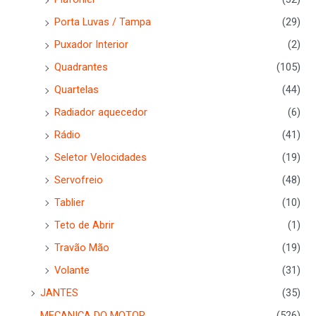
Porta Luvas / Tampa
(29)
Puxador Interior
(2)
Quadrantes
(105)
Quartelas
(44)
Radiador aquecedor
(6)
Rádio
(41)
Seletor Velocidades
(19)
Servofreio
(48)
Tablier
(10)
Teto de Abrir
(1)
Travão Mão
(19)
Volante
(31)
JANTES
(35)
MECANICA DO MOTOR
(526)