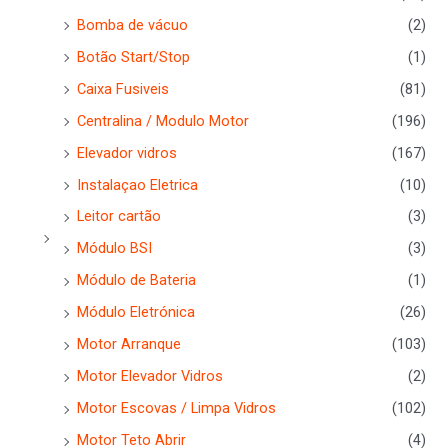
Bomba de vácuo
(2)
Botão Start/Stop
(1)
Caixa Fusiveis
(81)
Centralina / Modulo Motor
(196)
Elevador vidros
(167)
Instalaçao Eletrica
(10)
Leitor cartão
(3)
Módulo BSI
(3)
Módulo de Bateria
(1)
Módulo Eletrónica
(26)
Motor Arranque
(103)
Motor Elevador Vidros
(2)
Motor Escovas / Limpa Vidros
(102)
Motor Teto Abrir
(4)