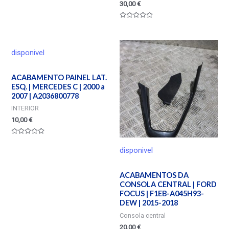
30,00
€
Valorado
en
0
de
5
disponivel
ACABAMENTO PAINEL LAT.
ESQ. | MERCEDES C | 2000 a
2007 | A2036800778
INTERIOR
10,00
€
Valorado
en
disponivel
0
de
5
ACABAMENTOS DA
CONSOLA CENTRAL | FORD
FOCUS | F1EB-A045H93-
DEW | 2015-2018
Consola central
20,00
€