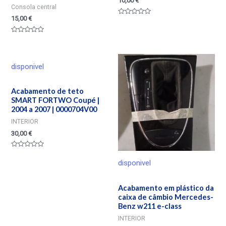
10,00
€
Consola central
15,00
€
Valorado
en
0
Valorado
de
en
5
0
de
5
disponivel
Acabamento de teto
SMART FORTWO Coupé |
2004 a 2007 | 0000704V00
INTERIOR
30,00
€
Valorado
en
disponivel
0
de
5
Acabamento em plástico da
caixa de câmbio Mercedes-
Benz w211 e-class
INTERIOR