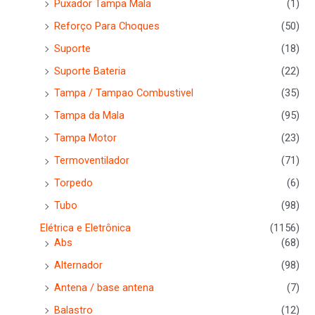
Puxador Tampa Mala
(1)
Reforço Para Choques
(50)
Suporte
(18)
Suporte Bateria
(22)
Tampa / Tampao Combustivel
(35)
Tampa da Mala
(95)
Tampa Motor
(23)
Termoventilador
(71)
Torpedo
(6)
Tubo
(98)
Elétrica e Eletrônica
(1156)
Abs
(68)
Alternador
(98)
Antena / base antena
(7)
Balastro
(12)