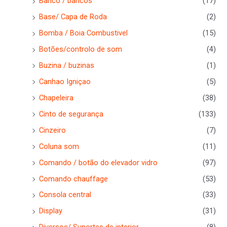
Banco / bancos
(17)
Base/ Capa de Roda
(2)
Bomba / Boia Combustivel
(15)
Botões/controlo de som
(4)
Buzina / buzinas
(1)
Canhao Igniçao
(5)
Chapeleira
(38)
Cinto de segurança
(133)
Cinzeiro
(7)
Coluna som
(11)
Comando / botão do elevador vidro
(97)
Comando chauffage
(53)
Consola central
(33)
Display
(31)