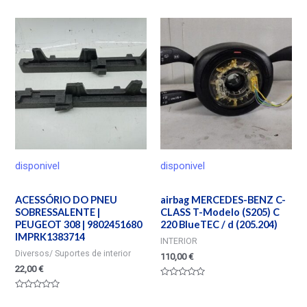
0
en
de
0
5
de
5
disponivel
disponivel
ACESSÓRIO DO PNEU
airbag MERCEDES-BENZ C-
SOBRESSALENTE |
CLASS T-Modelo (S205) C
PEUGEOT 308 | 9802451680
220 BlueTEC / d (205.204)
IMPRK1383714
INTERIOR
Diversos/ Suportes de interior
110,00
€
22,00
€
Valorado
en
Valorado
0
en