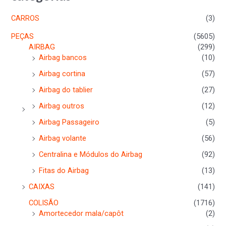
CARROS
(3)
PEÇAS
(5605)
AIRBAG
(299)
Airbag bancos
(10)
Airbag cortina
(57)
Airbag do tablier
(27)
Airbag outros
(12)
Airbag Passageiro
(5)
Airbag volante
(56)
Centralina e Módulos do Airbag
(92)
Fitas do Airbag
(13)
CAIXAS
(141)
COLISÃO
(1716)
Amortecedor mala/capôt
(2)