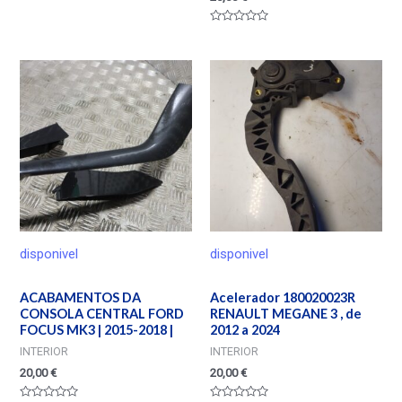
Valorado
en
0
de
5
disponivel
disponivel
ACABAMENTOS DA
Acelerador 180020023R
CONSOLA CENTRAL FORD
RENAULT MEGANE 3 , de
FOCUS MK3 | 2015-2018 |
2012 a 2024
INTERIOR
INTERIOR
20,00
€
20,00
€