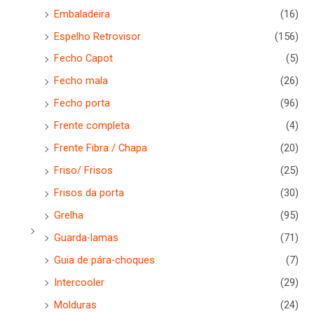
Embaladeira
(16)
Espelho Retrovisor
(156)
Fecho Capot
(5)
Fecho mala
(26)
Fecho porta
(96)
Frente completa
(4)
Frente Fibra / Chapa
(20)
Friso/ Frisos
(25)
Frisos da porta
(30)
Grelha
(95)
Guarda-lamas
(71)
Guia de pára-choques
(7)
Intercooler
(29)
Molduras
(24)