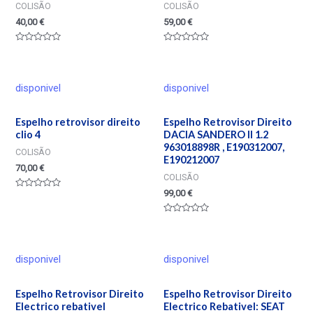
COLISÃO
COLISÃO
40,00
€
59,00
€
Valorado
Valorado
en
en
0
0
de
de
5
5
disponivel
disponivel
Espelho retrovisor direito
Espelho Retrovisor Direito
clio 4
DACIA SANDERO II 1.2
963018898R , E190312007,
COLISÃO
E190212007
70,00
€
COLISÃO
99,00
€
Valorado
en
0
de
Valorado
5
en
0
de
5
disponivel
disponivel
Espelho Retrovisor Direito
Espelho Retrovisor Direito
Electrico rebativel
Electrico Rebativel: SEAT