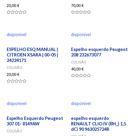
20,00
€
70,00
€
Valorado
Valorado
en
en
0
0
de
de
5
5
disponivel
disponivel
ESPELHO ESQ MANUAL |
Espelho esquerdo Peugeot
CITROEN XSARA | 00-05 |
208 232673077
24224171
COLISÃO
COLISÃO
40,00
€
20,00
€
Valorado
en
Valorado
0
en
de
0
5
de
5
disponivel
disponivel
Espelho Esquerdo Peugeot
espelho esquerdo
307 01- 8149AW
RENAULT CLIO IV (BH_) 1,5
dCi 90 963025724R
COLISÃO