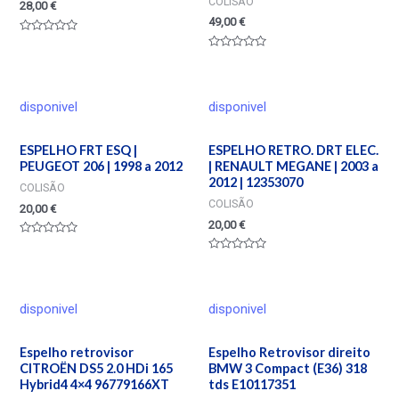
COLISÃO
28,00
€
49,00
€
Valorado
en
Valorado
0
en
de
0
5
de
5
disponivel
disponivel
ESPELHO FRT ESQ |
ESPELHO RETRO. DRT ELEC.
PEUGEOT 206 | 1998 a 2012
| RENAULT MEGANE | 2003 a
2012 | 12353070
COLISÃO
COLISÃO
20,00
€
20,00
€
Valorado
en
Valorado
0
en
de
0
5
de
5
disponivel
disponivel
Espelho retrovisor
Espelho Retrovisor direito
CITROËN DS5 2.0 HDi 165
BMW 3 Compact (E36) 318
Hybrid4 4×4 96779166XT
tds E10117351