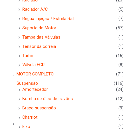
Radiador A/C
(5)
Regua Injeçao / Estrela Rail
(7)
Suporte do Motor
(57)
Tampa das Válvulas
(1)
Tensor da correia
(1)
Turbo
(16)
Válvula EGR
(8)
MOTOR COMPLETO
(71)
Suspensão
(116)
Amortecedor
(24)
Bomba de óleo de travões
(12)
Braço suspensão
(9)
Charriot
(1)
Eixo
(1)