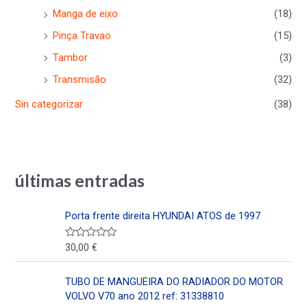
Manga de eixo
(18)
Pinça Travao
(15)
Tambor
(3)
Transmisão
(32)
Sin categorizar
(38)
últimas entradas
Porta frente direita HYUNDAI ATOS de 1997
30,00
€
V
a
l
o
TUBO DE MANGUEIRA DO RADIADOR DO MOTOR
r
a
VOLVO V70 ano 2012 ref: 31338810
d