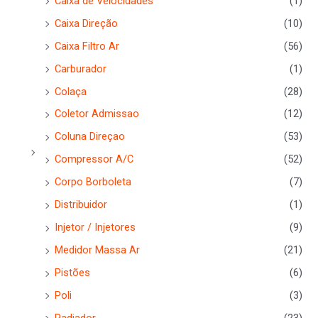
Caixa de Velocidades
(1)
Caixa Direção
(10)
Caixa Filtro Ar
(56)
Carburador
(1)
Colaça
(28)
Coletor Admissao
(12)
Coluna Direçao
(53)
Compressor A/C
(52)
Corpo Borboleta
(7)
Distribuidor
(1)
Injetor / Injetores
(9)
Medidor Massa Ar
(21)
Pistões
(6)
Poli
(3)
Radiador
(23)