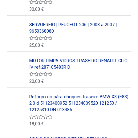
o
e
30,00
€
V
n
a
0
l
d
o
SERVOFREIO | PEUGEOT 206 | 2003 a 2007 |
e
r
5
a
9650368080
d
o
e
25,00
€
V
n
a
0
l
d
o
MOTOR LIMPA VIDROS TRASEIRO RENAULT CLIO
e
r
5
a
IV ref:287105483R D
d
o
e
20,00
€
V
n
a
0
l
d
o
Reforço do pára-choques traseiro BMW X3 (E83)
e
r
5
a
2.0 d 51123400952 511234009520 121253 /
d
12125310 DN 013486
o
e
n
18,00
€
V
0
a
d
l
e
o
5