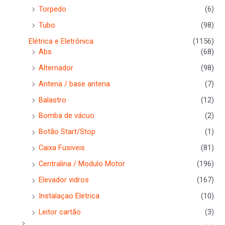
Torpedo
(6)
Tubo
(98)
Elétrica e Eletrônica
(1156)
Abs
(68)
Alternador
(98)
Antena / base antena
(7)
Balastro
(12)
Bomba de vácuo
(2)
Botão Start/Stop
(1)
Caixa Fusiveis
(81)
Centralina / Modulo Motor
(196)
Elevador vidros
(167)
Instalaçao Eletrica
(10)
Leitor cartão
(3)