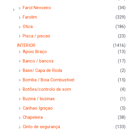
Farol Nevoeiro
(34)
Farolim
(329)
Otica
(186)
Pisca / piscas
(23)
INTERIOR
(1416)
Apoio Braço
(13)
Banco / bancos
(17)
Base/ Capa de Roda
(2)
Bomba / Boia Combustivel
(15)
Botões/controlo de som
(4)
Buzina / buzinas
(1)
Canhao Igniçao
(5)
Chapeleira
(38)
Cinto de segurança
(133)