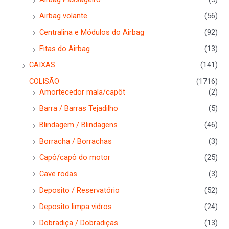
Airbag volante
(56)
Centralina e Módulos do Airbag
(92)
Fitas do Airbag
(13)
CAIXAS
(141)
COLISÃO
(1716)
Amortecedor mala/capôt
(2)
Barra / Barras Tejadilho
(5)
Blindagem / Blindagens
(46)
Borracha / Borrachas
(3)
Capô/capô do motor
(25)
Cave rodas
(3)
Deposito / Reservatório
(52)
Deposito limpa vidros
(24)
Dobradiça / Dobradiças
(13)