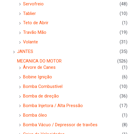
Servofreio
(48)
Tablier
(10)
Teto de Abrir
(1)
Travão Mão
(19)
Volante
(31)
JANTES
(35)
MECANICA DO MOTOR
(526)
Árvore de Canes
(1)
Bobine Ignição
(6)
Bomba Combustível
(10)
Bomba de direção
(36)
Bomba Injetora / Alta Pressão
(17)
Bomba óleo
(1)
Bomba Vácuo / Depressor de travões
(8)