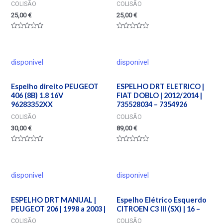
COLISÃO
COLISÃO
25,00
€
25,00
€
Valorado
Valorado
en
en
0
0
de
de
5
5
disponivel
disponivel
Espelho direito PEUGEOT
ESPELHO DRT ELETRICO |
406 (8B) 1.8 16V
FIAT DOBLO | 2012/2014 |
96283352XX
735528034 – 7354926
COLISÃO
COLISÃO
30,00
€
89,00
€
Valorado
Valorado
en
en
0
0
de
de
5
5
disponivel
disponivel
ESPELHO DRT MANUAL |
Espelho Elétrico Esquerdo
PEUGEOT 206 | 1998 a 2003 |
CITROEN C3 III (SX) | 16 –
COLISÃO
COLISÃO