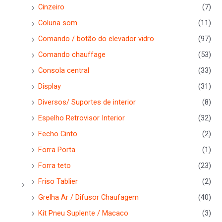
Cinzeiro
(7)
Coluna som
(11)
Comando / botão do elevador vidro
(97)
Comando chauffage
(53)
Consola central
(33)
Display
(31)
Diversos/ Suportes de interior
(8)
Espelho Retrovisor Interior
(32)
Fecho Cinto
(2)
Forra Porta
(1)
Forra teto
(23)
Friso Tablier
(2)
Grelha Ar / Difusor Chaufagem
(40)
Kit Pneu Suplente / Macaco
(3)