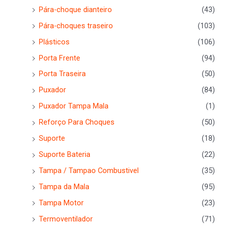
Pára-choque dianteiro
(43)
Pára-choques traseiro
(103)
Plásticos
(106)
Porta Frente
(94)
Porta Traseira
(50)
Puxador
(84)
Puxador Tampa Mala
(1)
Reforço Para Choques
(50)
Suporte
(18)
Suporte Bateria
(22)
Tampa / Tampao Combustivel
(35)
Tampa da Mala
(95)
Tampa Motor
(23)
Termoventilador
(71)