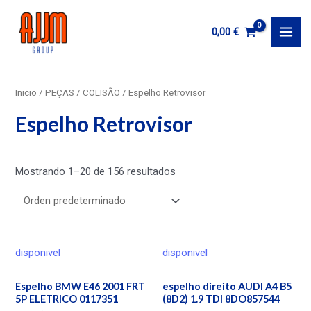
Ir
al
0,00
€
MAI
contenido
MEN
Inicio
/
PEÇAS
/
COLISÃO
/ Espelho Retrovisor
Espelho Retrovisor
Mostrando 1–20 de 156 resultados
disponivel
disponivel
Espelho BMW E46 2001 FRT
espelho direito AUDI A4 B5
5P ELETRICO 0117351
(8D2) 1.9 TDI 8DO857544