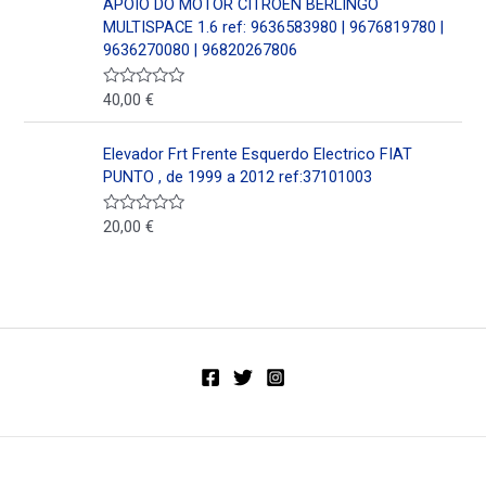
APOIO DO MOTOR CITROËN BERLINGO
r
a
MULTISPACE 1.6 ref: 9636583980 | 9676819780 |
d
9636270080 | 96820267806
o
e
n
40,00
€
V
0
a
d
l
e
o
5
Elevador Frt Frente Esquerdo Electrico FIAT
r
a
PUNTO , de 1999 a 2012 ref:37101003
d
o
e
20,00
€
V
n
a
0
l
d
o
e
r
5
a
d
o
e
n
0
d
e
5