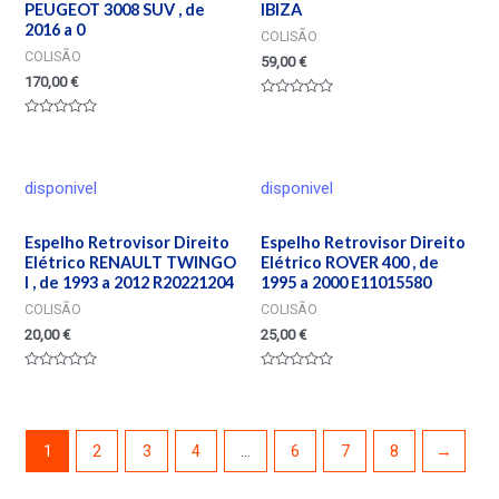
PEUGEOT 3008 SUV , de
IBIZA
2016 a 0
COLISÃO
COLISÃO
59,00
€
170,00
€
Valorado
en
Valorado
0
en
de
0
5
de
5
disponivel
disponivel
Espelho Retrovisor Direito
Espelho Retrovisor Direito
Elétrico RENAULT TWINGO
Elétrico ROVER 400 , de
I , de 1993 a 2012 R20221204
1995 a 2000 E11015580
COLISÃO
COLISÃO
20,00
€
25,00
€
Valorado
Valorado
en
en
0
0
de
de
5
5
1
2
3
4
…
6
7
8
→