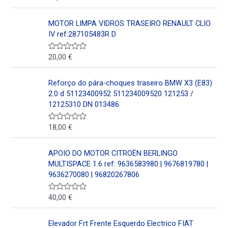
n
a
0
l
d
o
MOTOR LIMPA VIDROS TRASEIRO RENAULT CLIO
e
r
5
a
IV ref:287105483R D
d
o
e
20,00
€
V
n
a
0
l
d
o
Reforço do pára-choques traseiro BMW X3 (E83)
e
r
5
a
2.0 d 51123400952 511234009520 121253 /
d
12125310 DN 013486
o
e
n
18,00
€
V
0
a
d
l
e
o
5
APOIO DO MOTOR CITROËN BERLINGO
r
a
MULTISPACE 1.6 ref: 9636583980 | 9676819780 |
d
9636270080 | 96820267806
o
e
n
40,00
€
V
0
a
d
l
e
o
5
Elevador Frt Frente Esquerdo Electrico FIAT
r