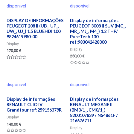
disponivel
disponivel
DISPLAY DE INFORMAÇÕES
Display de informações
PEUGEOT 208 II (UB_, UP_,
PEUGEOT 3008 II SUV (MC_,
UW_, UJ_) 1.5 BLUEHDI 100
MR_, MJ_, M4_) 1.2 THP/
9824619980-00
PureTech 130
ref:983042428000
Display
Display
170,00
€
250,00
€
Valorado
en
Valorado
0
en
de
0
5
de
5
disponivel
disponivel
Display de informações
Display de informações
RENAULT CLIO IV
RENAULT MEGANE II
Grandtour ref:259156379R
(BM0/1_, CM0/1_)
8200107839 / NS4861F /
Display
216676711
140,00
€
Display