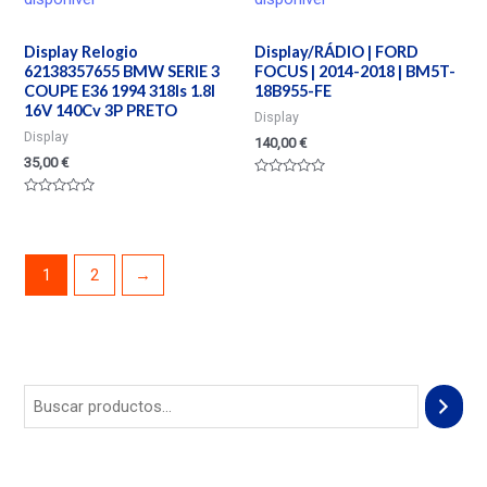
Display Relogio
Display/RÁDIO | FORD
62138357655 BMW SERIE 3
FOCUS | 2014-2018 | BM5T-
COUPE E36 1994 318Is 1.8I
18B955-FE
16V 140Cv 3P PRETO
Display
Display
140,00
€
35,00
€
Valorado
en
Valorado
0
en
de
0
5
de
5
1
2
→