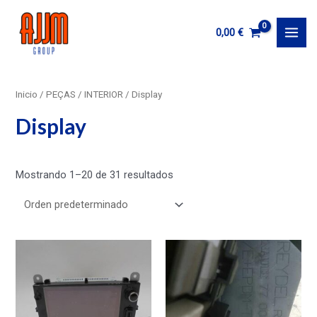
Ir
al
0,00
€
MAI
contenido
MEN
Inicio
/
PEÇAS
/
INTERIOR
/ Display
Display
Mostrando 1–20 de 31 resultados