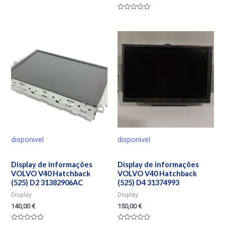
Valorado
en
0
de
5
disponivel
disponivel
Display de informações
Display de informações
VOLVO V40 Hatchback
VOLVO V40 Hatchback
(525) D2 31382906AC
(525) D4 31374993
Display
Display
140,00
€
150,00
€