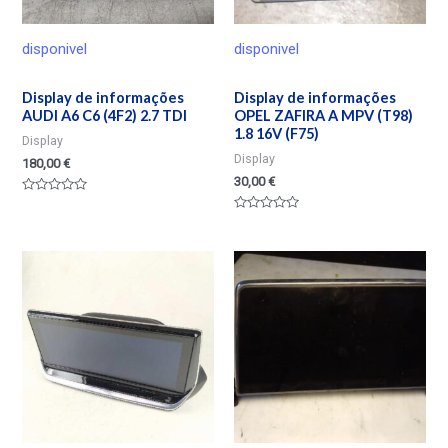
disponivel
disponivel
Display de informações
Display de informações
AUDI A6 C6 (4F2) 2.7 TDI
OPEL ZAFIRA A MPV (T98)
1.8 16V (F75)
Display
Display
180,00
€
30,00
€
Valorado
en
Valorado
0
en
de
0
5
de
5