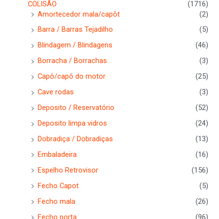
COLISÃO
(1716)
Amortecedor mala/capôt
(2)
Barra / Barras Tejadilho
(5)
Blindagem / Blindagens
(46)
Borracha / Borrachas
(3)
Capô/capô do motor
(25)
Cave rodas
(3)
Deposito / Reservatório
(52)
Deposito limpa vidros
(24)
Dobradiça / Dobradiças
(13)
Embaladeira
(16)
Espelho Retrovisor
(156)
Fecho Capot
(5)
Fecho mala
(26)
Fecho porta
(96)