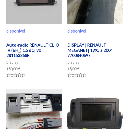
disponivel
disponivel
Auto-radio RENAULT CLIO
DISPLAY | RENAULT
IV (BH_) 1.5 dCi 90
MEGANE I | 1995 a 2004 |
281153868R
7700840697
Display
Display
150,00
€
15,00
€
Valorado
Valorado
en
en
0
0
de
de
5
5