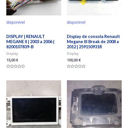
disponivel
disponivel
DISPLAY | RENAULT
Display de consola Renault
MEGANE II | 2003 a 2006 |
Megane III Break de 2008 a
8200107839-B
2012 | 259150931R
Display
Display
15,00
€
100,00
€
Valorado
Valorado
en
en
0
0
de
de
5
5