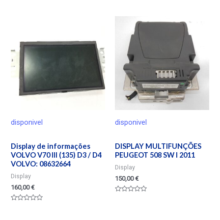
Valorado
Valorado
en
en
0
0
de
de
5
5
disponivel
disponivel
Display de informações
DISPLAY MULTIFUNÇÕES
VOLVO V70 III (135) D3 / D4
PEUGEOT 508 SW I 2011
VOLVO: 08632664
Display
Display
150,00
€
160,00
€
Valorado
en
Valorado
0
en
de
0