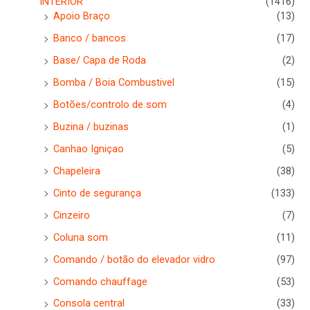
INTERIOR
(1416)
Apoio Braço
(13)
Banco / bancos
(17)
Base/ Capa de Roda
(2)
Bomba / Boia Combustivel
(15)
Botões/controlo de som
(4)
Buzina / buzinas
(1)
Canhao Igniçao
(5)
Chapeleira
(38)
Cinto de segurança
(133)
Cinzeiro
(7)
Coluna som
(11)
Comando / botão do elevador vidro
(97)
Comando chauffage
(53)
Consola central
(33)