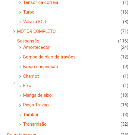
Tensor da correia
(1)
Turbo
(16)
Válvula EGR
(8)
MOTOR COMPLETO
(71)
Suspensão
(116)
Amortecedor
(24)
Bomba de óleo de travões
(12)
Braço suspensão
(9)
Charriot
(1)
Eixo
(1)
Manga de eixo
(18)
Pinça Travao
(15)
Tambor
(3)
Transmisão
(32)