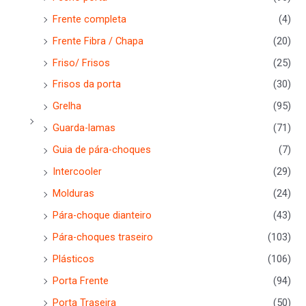
Frente completa
(4)
Frente Fibra / Chapa
(20)
Friso/ Frisos
(25)
Frisos da porta
(30)
Grelha
(95)
Guarda-lamas
(71)
Guia de pára-choques
(7)
Intercooler
(29)
Molduras
(24)
Pára-choque dianteiro
(43)
Pára-choques traseiro
(103)
Plásticos
(106)
Porta Frente
(94)
Porta Traseira
(50)