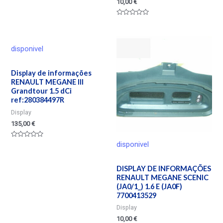
10,00
€
Valorado
en
0
de
Valorado
5
en
0
de
5
disponivel
Display de informações
RENAULT MEGANE III
Grandtour 1.5 dCi
ref:280384497R
Display
135,00
€
disponivel
Valorado
en
0
de
5
DISPLAY DE INFORMAÇÕES
RENAULT MEGANE SCENIC
(JA0/1_) 1.6 E (JA0F)
7700413529
Display
10,00
€