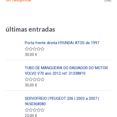
Sin categorizar
(38)
últimas entradas
Porta frente direita HYUNDAI ATOS de 1997
30,00
€
V
a
l
o
TUBO DE MANGUEIRA DO RADIADOR DO MOTOR
r
a
VOLVO V70 ano 2012 ref: 31338810
d
o
e
30,00
€
V
n
a
0
l
d
o
SERVOFREIO | PEUGEOT 206 | 2003 a 2007 |
e
r
5
a
9650368080
d
o
e
25,00
€
V