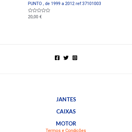
a
PUNTO , de 1999 a 2012 ref:37101003
d
o
e
20,00
€
V
n
a
0
l
d
o
e
r
5
a
d
o
e
n
0
d
e
5
JANTES
CAIXAS
MOTOR
Termos e Condições