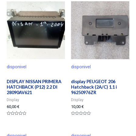
5
de
5
disponivel
disponivel
DISPLAY NISSAN PRIMERA
display PEUGEOT 206
HATCHBACK (P12) 2.2 DI
Hatchback (2A/C) 1.1 i
28090AV621
96250976ZR
Display
Display
60,00
€
10,00
€
Valorado
Valorado
en
en
0
0
de
de
5
5
disponivel
disponivel