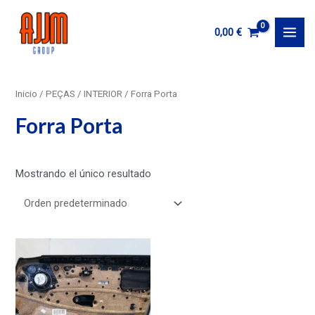
Ir
al
0,00
€
MAI
contenido
MEN
Inicio
/
PEÇAS
/
INTERIOR
/ Forra Porta
Forra Porta
Mostrando el único resultado