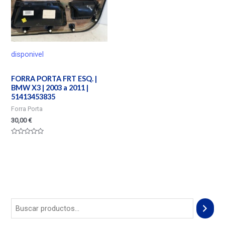
disponivel
FORRA PORTA FRT ESQ. |
BMW X3 | 2003 a 2011 |
51413453835
Forra Porta
30,00
€
Valorado
en
0
de
5