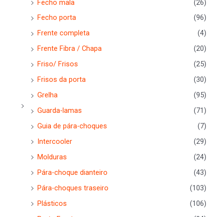
Fecho mala
(26)
Fecho porta
(96)
Frente completa
(4)
Frente Fibra / Chapa
(20)
Friso/ Frisos
(25)
Frisos da porta
(30)
Grelha
(95)
Guarda-lamas
(71)
Guia de pára-choques
(7)
Intercooler
(29)
Molduras
(24)
Pára-choque dianteiro
(43)
Pára-choques traseiro
(103)
Plásticos
(106)