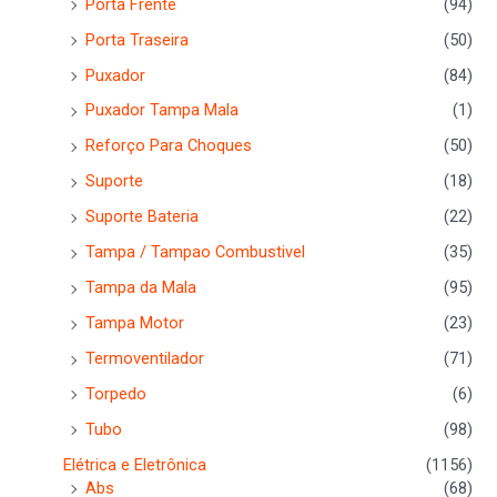
Porta Frente
(94)
Porta Traseira
(50)
Puxador
(84)
Puxador Tampa Mala
(1)
Reforço Para Choques
(50)
Suporte
(18)
Suporte Bateria
(22)
Tampa / Tampao Combustivel
(35)
Tampa da Mala
(95)
Tampa Motor
(23)
Termoventilador
(71)
Torpedo
(6)
Tubo
(98)
Elétrica e Eletrônica
(1156)
Abs
(68)