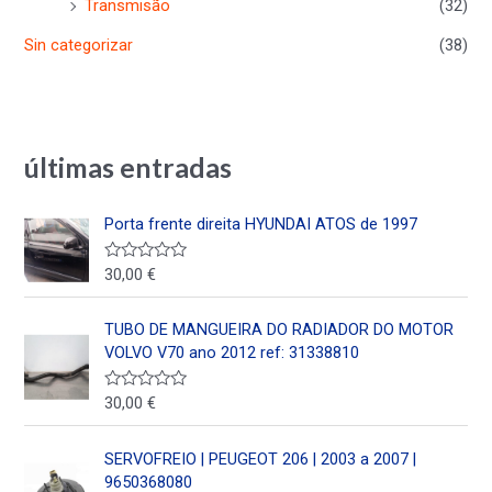
Transmisão
(32)
Sin categorizar
(38)
últimas entradas
Porta frente direita HYUNDAI ATOS de 1997
30,00
€
V
a
l
o
TUBO DE MANGUEIRA DO RADIADOR DO MOTOR
r
a
VOLVO V70 ano 2012 ref: 31338810
d
o
e
30,00
€
V
n
a
0
l
d
o
SERVOFREIO | PEUGEOT 206 | 2003 a 2007 |
e
r
5
a
9650368080