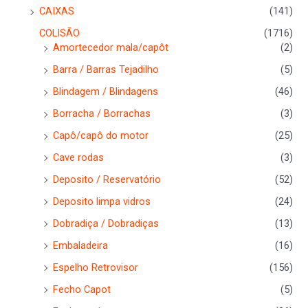
CAIXAS
(141)
COLISÃO
(1716)
Amortecedor mala/capôt
(2)
Barra / Barras Tejadilho
(5)
Blindagem / Blindagens
(46)
Borracha / Borrachas
(3)
Capô/capô do motor
(25)
Cave rodas
(3)
Deposito / Reservatório
(52)
Deposito limpa vidros
(24)
Dobradiça / Dobradiças
(13)
Embaladeira
(16)
Espelho Retrovisor
(156)
Fecho Capot
(5)