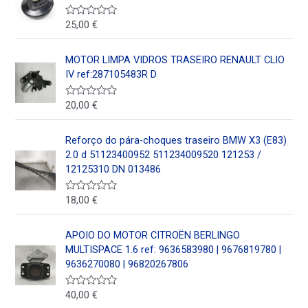
d
o
e
25,00
€
V
n
a
0
l
d
o
MOTOR LIMPA VIDROS TRASEIRO RENAULT CLIO
e
r
5
a
IV ref:287105483R D
d
o
e
20,00
€
V
n
a
0
l
d
o
Reforço do pára-choques traseiro BMW X3 (E83)
e
r
5
a
2.0 d 51123400952 511234009520 121253 /
d
12125310 DN 013486
o
e
n
18,00
€
V
0
a
d
l
e
o
5
APOIO DO MOTOR CITROËN BERLINGO
r
a
MULTISPACE 1.6 ref: 9636583980 | 9676819780 |
d
9636270080 | 96820267806
o
e
n
40,00
€
V
0
a
d