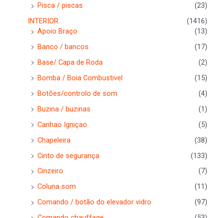
Pisca / piscas
(23)
INTERIOR
(1416)
Apoio Braço
(13)
Banco / bancos
(17)
Base/ Capa de Roda
(2)
Bomba / Boia Combustivel
(15)
Botões/controlo de som
(4)
Buzina / buzinas
(1)
Canhao Igniçao
(5)
Chapeleira
(38)
Cinto de segurança
(133)
Cinzeiro
(7)
Coluna som
(11)
Comando / botão do elevador vidro
(97)
Comando chauffage
(53)