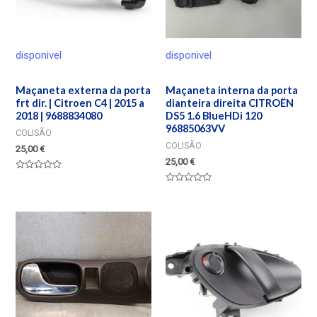
disponivel
disponivel
Maçaneta externa da porta
Maçaneta interna da porta
frt dir. | Citroen C4 | 2015 a
dianteira direita CITROËN
2018 | 9688834080
DS5 1.6 BlueHDi 120
96885063VV
COLISÃO
COLISÃO
25,00
€
25,00
€
Valorado
en
Valorado
0
en
de
0
5
de
5