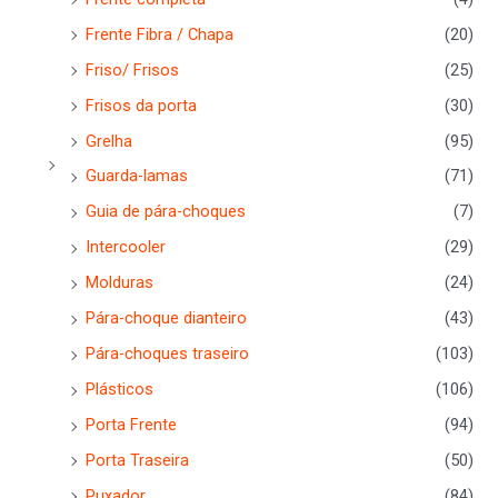
Frente Fibra / Chapa
(20)
Friso/ Frisos
(25)
Frisos da porta
(30)
Grelha
(95)
Guarda-lamas
(71)
Guia de pára-choques
(7)
Intercooler
(29)
Molduras
(24)
Pára-choque dianteiro
(43)
Pára-choques traseiro
(103)
Plásticos
(106)
Porta Frente
(94)
Porta Traseira
(50)
Puxador
(84)