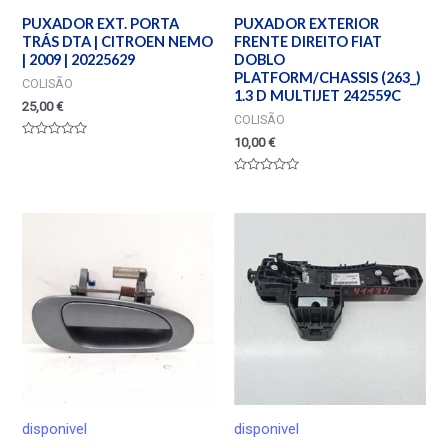
PUXADOR EXT. PORTA
PUXADOR EXTERIOR
TRÁS DTA | CITROEN NEMO
FRENTE DIREITO FIAT
| 2009 | 20225629
DOBLO
PLATFORM/CHASSIS (263_)
COLISÃO
1.3 D MULTIJET 242559C
25,00
€
COLISÃO
10,00
€
Valorado
en
0
de
Valorado
5
en
0
de
5
disponivel
disponivel