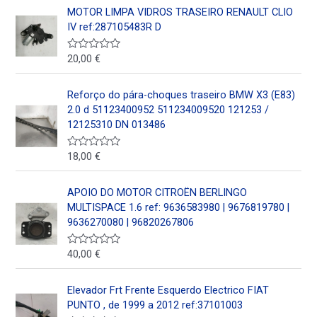
d
o
MOTOR LIMPA VIDROS TRASEIRO RENAULT CLIO
e
r
5
a
IV ref:287105483R D
d
o
e
20,00
€
V
n
a
0
l
d
o
Reforço do pára-choques traseiro BMW X3 (E83)
e
r
5
a
2.0 d 51123400952 511234009520 121253 /
d
12125310 DN 013486
o
e
n
18,00
€
V
0
a
d
l
e
o
5
APOIO DO MOTOR CITROËN BERLINGO
r
a
MULTISPACE 1.6 ref: 9636583980 | 9676819780 |
d
9636270080 | 96820267806
o
e
n
40,00
€
V
0
a
d
l
e
o
5
Elevador Frt Frente Esquerdo Electrico FIAT
r
a
PUNTO , de 1999 a 2012 ref:37101003
d