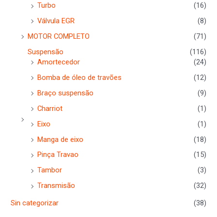
Turbo
(16)
Válvula EGR
(8)
MOTOR COMPLETO
(71)
Suspensão
(116)
Amortecedor
(24)
Bomba de óleo de travões
(12)
Braço suspensão
(9)
Charriot
(1)
Eixo
(1)
Manga de eixo
(18)
Pinça Travao
(15)
Tambor
(3)
Transmisão
(32)
Sin categorizar
(38)