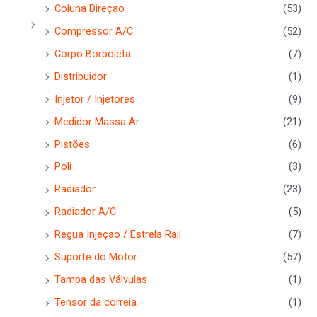
Coluna Direçao
(53)
Compressor A/C
(52)
Corpo Borboleta
(7)
Distribuidor
(1)
Injetor / Injetores
(9)
Medidor Massa Ar
(21)
Pistões
(6)
Poli
(3)
Radiador
(23)
Radiador A/C
(5)
Regua Injeçao / Estrela Rail
(7)
Suporte do Motor
(57)
Tampa das Válvulas
(1)
Tensor da correia
(1)