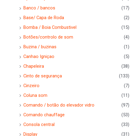
Banco / bancos
(17)
Base/ Capa de Roda
(2)
Bomba / Boia Combustivel
(15)
Botões/controlo de som
(4)
Buzina / buzinas
(1)
Canhao Igniçao
(5)
Chapeleira
(38)
Cinto de segurança
(133)
Cinzeiro
(7)
Coluna som
(11)
Comando / botão do elevador vidro
(97)
Comando chauffage
(53)
Consola central
(33)
Display
(31)