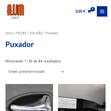
Ir
al
0,00
€
MAI
contenido
MEN
Inicio
/
PEÇAS
/
COLISÃO
/ Puxador
Puxador
Mostrando 1–20 de 84 resultados