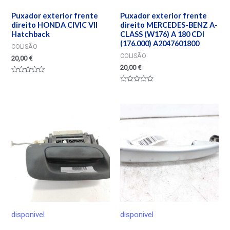
Puxador exterior frente
Puxador exterior frente
direito HONDA CIVIC VII
direito MERCEDES-BENZ A-
Hatchback
CLASS (W176) A 180 CDI
(176.000) A2047601800
COLISÃO
COLISÃO
20,00
€
20,00
€
Valorado
en
Valorado
0
en
de
0
5
de
5
disponivel
disponivel