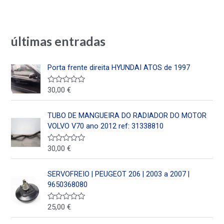
últimas entradas
Porta frente direita HYUNDAI ATOS de 1997
30,00
€
V
a
l
o
TUBO DE MANGUEIRA DO RADIADOR DO MOTOR
r
a
VOLVO V70 ano 2012 ref: 31338810
d
o
e
30,00
€
V
n
a
0
l
d
o
SERVOFREIO | PEUGEOT 206 | 2003 a 2007 |
e
r
5
a
9650368080
d
o
e
25,00
€
V
n
a
0
l