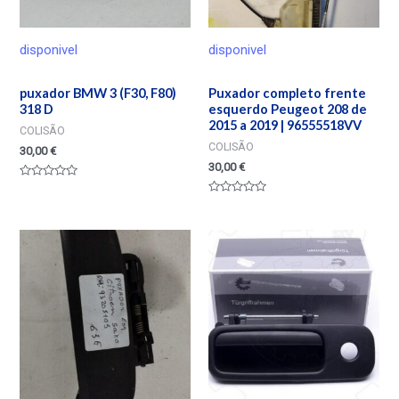
disponivel
disponivel
puxador BMW 3 (F30, F80)
Puxador completo frente
318 D
esquerdo Peugeot 208 de
2015 a 2019 | 96555518VV
COLISÃO
COLISÃO
30,00
€
30,00
€
Valorado
en
Valorado
0
en
de
0
5
de
5