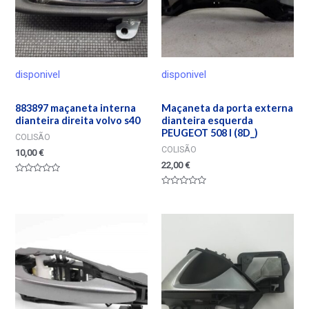
disponivel
disponivel
883897 maçaneta interna
Maçaneta da porta externa
dianteira direita volvo s40
dianteira esquerda
PEUGEOT 508 I (8D_)
COLISÃO
COLISÃO
10,00
€
22,00
€
Valorado
en
Valorado
0
en
de
0
5
de
5