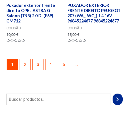
Puxador exterior frente
PUXADOR EXTERIOR
direito OPEL ASTRA G
FRENTE DIREITO PEUGEOT
Saloon (T98) 2.0 DI (F69)
207 (WA_, WC_) 1.4 16V
GM712
96845224677 96845224677
COLISÃO
COLISÃO
10,00
€
15,00
€
Valorado
Valorado
en
en
0
0
de
de
5
5
1
2
3
4
5
→