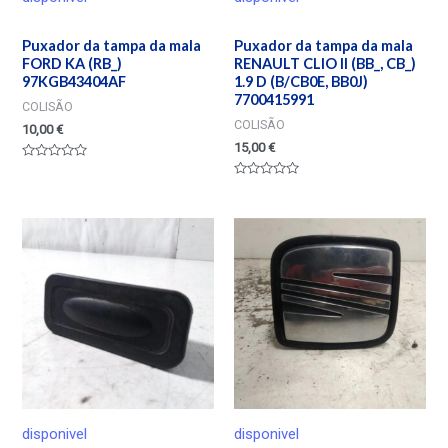
Puxador da tampa da mala
Puxador da tampa da mala
FORD KA (RB_)
RENAULT CLIO II (BB_, CB_)
97KGB43404AF
1.9 D (B/CB0E, BB0J)
7700415991
COLISÃO
COLISÃO
10,00
€
15,00
€
Valorado
en
Valorado
0
en
de
0
5
de
5
disponivel
disponivel