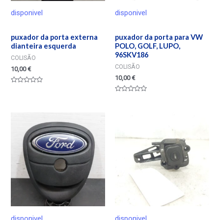
disponivel
disponivel
puxador da porta externa
puxador da porta para VW
dianteira esquerda
POLO, GOLF, LUPO,
96SKV186
COLISÃO
COLISÃO
10,00
€
10,00
€
Valorado
en
Valorado
0
en
de
0
5
de
5
disponivel
disponivel