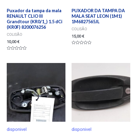
Puxador da tampa da mala
PUXADOR DA TAMPA DA
RENAULT CLIO III
MALA SEAT LEON (1M1)
Grandtour (KR0/1_) 1.5 dCi
1M6827565JL
(KR0F) 8200076256
COLISÃO
COLISÃO
15,00
€
10,00
€
Valorado
en
Valorado
0
en
de
0
5
de
5
disponivel
disponivel