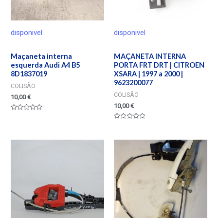
disponivel
disponivel
Maçaneta interna
MAÇANETA INTERNA
esquerda Audi A4 B5
PORTA FRT DRT | CITROEN
8D1837019
XSARA | 1997 a 2000 |
9623200077
COLISÃO
COLISÃO
10,00
€
10,00
€
Valorado
en
Valorado
0
en
de
0
5
de
5