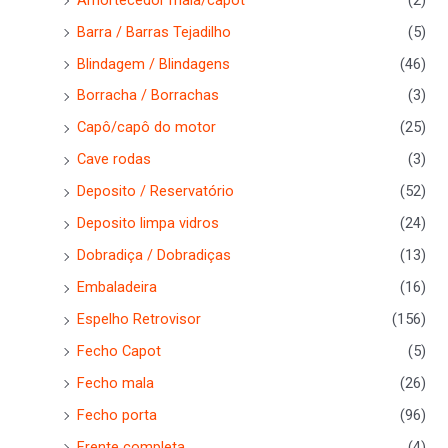
Barra / Barras Tejadilho
(5)
Blindagem / Blindagens
(46)
Borracha / Borrachas
(3)
Capô/capô do motor
(25)
Cave rodas
(3)
Deposito / Reservatório
(52)
Deposito limpa vidros
(24)
Dobradiça / Dobradiças
(13)
Embaladeira
(16)
Espelho Retrovisor
(156)
Fecho Capot
(5)
Fecho mala
(26)
Fecho porta
(96)
Frente completa
(4)