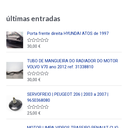
últimas entradas
Porta frente direita HYUNDAI ATOS de 1997
30,00
€
V
a
l
o
TUBO DE MANGUEIRA DO RADIADOR DO MOTOR
r
a
VOLVO V70 ano 2012 ref: 31338810
d
o
e
30,00
€
V
n
a
0
l
d
o
SERVOFREIO | PEUGEOT 206 | 2003 a 2007 |
e
r
5
a
9650368080
d
o
e
25,00
€
V
n
a
0
l
d
o
MOTOR LIMPA VIDROS TRASEIRO RENAULT CLIO
e