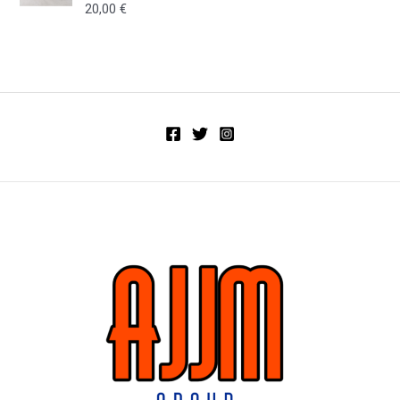
e
20,00
€
V
n
a
0
l
d
o
e
r
5
a
d
o
e
n
0
d
e
5