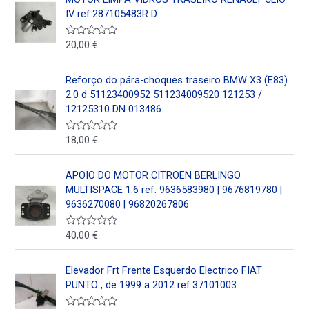
r
5
a
IV ref:287105483R D
d
o
e
20,00
€
V
n
a
0
l
d
o
Reforço do pára-choques traseiro BMW X3 (E83)
e
r
5
a
2.0 d 51123400952 511234009520 121253 /
d
12125310 DN 013486
o
e
n
18,00
€
V
0
a
d
l
e
o
5
APOIO DO MOTOR CITROËN BERLINGO
r
a
MULTISPACE 1.6 ref: 9636583980 | 9676819780 |
d
9636270080 | 96820267806
o
e
n
40,00
€
V
0
a
d
l
e
o
5
Elevador Frt Frente Esquerdo Electrico FIAT
r
a
PUNTO , de 1999 a 2012 ref:37101003
d
o