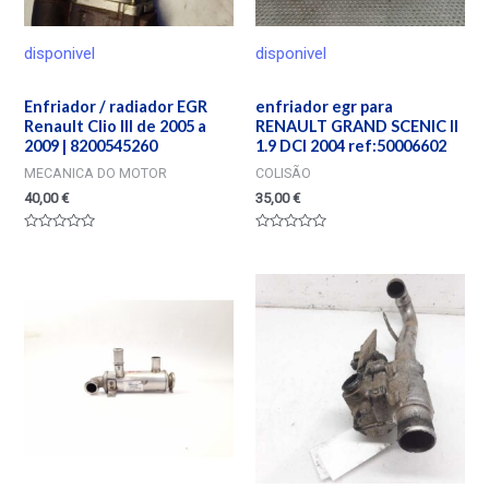
disponivel
disponivel
Enfriador / radiador EGR
enfriador egr para
Renault Clio III de 2005 a
RENAULT GRAND SCENIC II
2009 | 8200545260
1.9 DCI 2004 ref:50006602
MECANICA DO MOTOR
COLISÃO
40,00
€
35,00
€
Valorado
Valorado
en
en
0
0
de
de
5
5