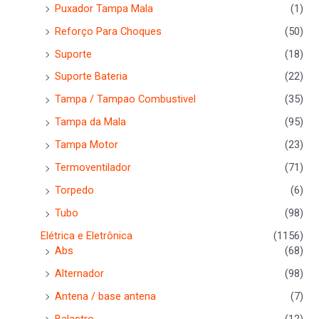
Puxador Tampa Mala
(1)
Reforço Para Choques
(50)
Suporte
(18)
Suporte Bateria
(22)
Tampa / Tampao Combustivel
(35)
Tampa da Mala
(95)
Tampa Motor
(23)
Termoventilador
(71)
Torpedo
(6)
Tubo
(98)
Elétrica e Eletrônica
(1156)
Abs
(68)
Alternador
(98)
Antena / base antena
(7)
Balastro
(12)