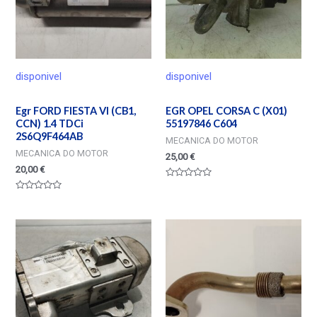
disponivel
disponivel
Egr FORD FIESTA VI (CB1,
EGR OPEL CORSA C (X01)
CCN) 1.4 TDCi
55197846 C604
2S6Q9F464AB
MECANICA DO MOTOR
MECANICA DO MOTOR
25,00
€
20,00
€
Valorado
en
Valorado
0
en
de
0
5
de
5