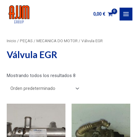
Ir
al
0,00
€
MAI
contenido
MEN
Inicio
/
PEÇAS
/
MECANICA DO MOTOR
/ Válvula EGR
Válvula EGR
Mostrando todos los resultados 8