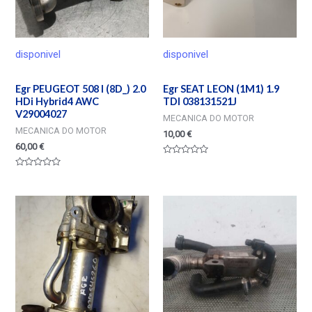
disponivel
disponivel
Egr PEUGEOT 508 I (8D_) 2.0
Egr SEAT LEON (1M1) 1.9
HDi Hybrid4 AWC
TDI 038131521J
V29004027
MECANICA DO MOTOR
MECANICA DO MOTOR
10,00
€
60,00
€
Valorado
en
Valorado
0
en
de
0
5
de
5