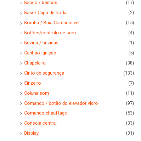
Banco / bancos
(17)
Base/ Capa de Roda
(2)
Bomba / Boia Combustivel
(15)
Botões/controlo de som
(4)
Buzina / buzinas
(1)
Canhao Igniçao
(5)
Chapeleira
(38)
Cinto de segurança
(133)
Cinzeiro
(7)
Coluna som
(11)
Comando / botão do elevador vidro
(97)
Comando chauffage
(53)
Consola central
(33)
Display
(31)