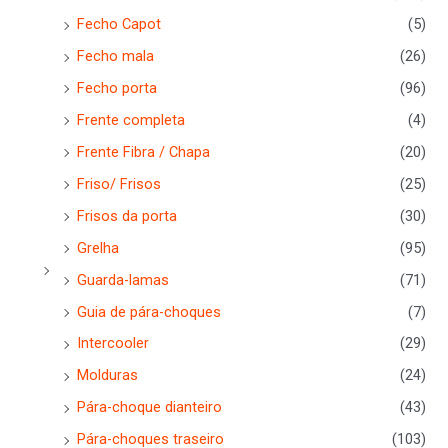
Fecho Capot
(5)
Fecho mala
(26)
Fecho porta
(96)
Frente completa
(4)
Frente Fibra / Chapa
(20)
Friso/ Frisos
(25)
Frisos da porta
(30)
Grelha
(95)
Guarda-lamas
(71)
Guia de pára-choques
(7)
Intercooler
(29)
Molduras
(24)
Pára-choque dianteiro
(43)
Pára-choques traseiro
(103)