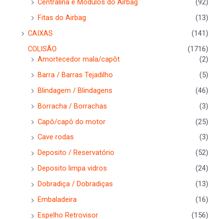
Centralina e Módulos do Airbag
(92)
Fitas do Airbag
(13)
CAIXAS
(141)
COLISÃO
(1716)
Amortecedor mala/capôt
(2)
Barra / Barras Tejadilho
(5)
Blindagem / Blindagens
(46)
Borracha / Borrachas
(3)
Capô/capô do motor
(25)
Cave rodas
(3)
Deposito / Reservatório
(52)
Deposito limpa vidros
(24)
Dobradiça / Dobradiças
(13)
Embaladeira
(16)
Espelho Retrovisor
(156)