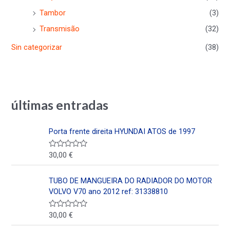
Tambor
(3)
Transmisão
(32)
Sin categorizar
(38)
últimas entradas
Porta frente direita HYUNDAI ATOS de 1997
30,00
€
V
a
l
o
TUBO DE MANGUEIRA DO RADIADOR DO MOTOR
r
a
VOLVO V70 ano 2012 ref: 31338810
d
o
e
30,00
€
V
n
a
0
l