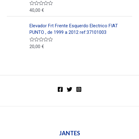
e
n
40,00
€
V
0
a
d
l
e
o
5
Elevador Frt Frente Esquerdo Electrico FIAT
r
a
PUNTO , de 1999 a 2012 ref:37101003
d
o
e
20,00
€
V
n
a
0
l
d
o
e
r
5
a
d
o
e
n
0
d
e
5
JANTES