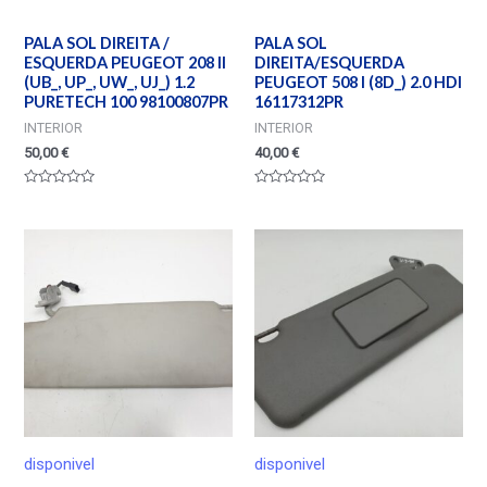
PALA SOL DIREITA /
PALA SOL
ESQUERDA PEUGEOT 208 II
DIREITA/ESQUERDA
(UB_, UP_, UW_, UJ_) 1.2
PEUGEOT 508 I (8D_) 2.0 HDI
PURETECH 100 98100807PR
16117312PR
INTERIOR
INTERIOR
50,00
€
40,00
€
Valorado
Valorado
en
en
0
0
de
de
5
5
disponivel
disponivel