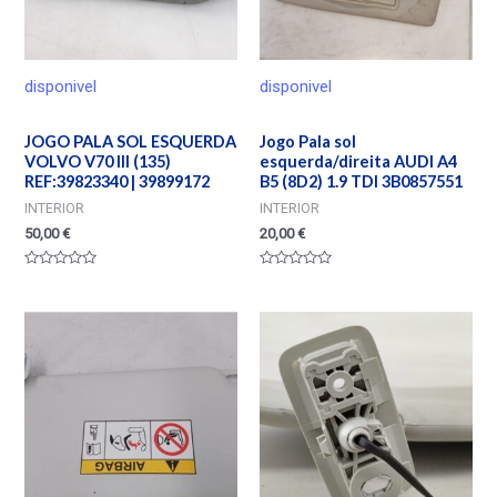
disponivel
disponivel
JOGO PALA SOL ESQUERDA
Jogo Pala sol
VOLVO V70 III (135)
esquerda/direita AUDI A4
REF:39823340 | 39899172
B5 (8D2) 1.9 TDI 3B0857551
INTERIOR
INTERIOR
50,00
€
20,00
€
Valorado
Valorado
en
en
0
0
de
de
5
5