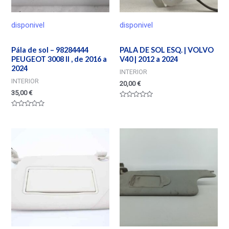
disponivel
disponivel
Pála de sol – 98284444
PALA DE SOL ESQ. | VOLVO
PEUGEOT 3008 II , de 2016 a
V40 | 2012 a 2024
2024
INTERIOR
INTERIOR
20,00
€
35,00
€
Valorado
en
Valorado
0
en
de
0
5
de
5