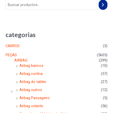
categorias
CARROS
(3)
PEÇAS
(5605)
AIRBAG
(299)
Airbag bancos
(10)
Airbag cortina
(57)
Airbag do tablier
(27)
Airbag outros
(12)
Airbag Passageiro
(5)
Airbag volante
(56)