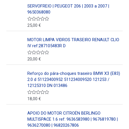
d
o
SERVOFREIO | PEUGEOT 206 | 2003 a 2007 |
e
r
5
a
9650368080
d
o
e
25,00
€
V
n
a
0
l
d
o
MOTOR LIMPA VIDROS TRASEIRO RENAULT CLIO
e
r
5
a
IV ref:287105483R D
d
o
e
20,00
€
V
n
a
0
l
d
o
Reforço do pára-choques traseiro BMW X3 (E83)
e
r
5
a
2.0 d 51123400952 511234009520 121253 /
d
12125310 DN 013486
o
e
n
18,00
€
V
0
a
d
l
e
o
5
APOIO DO MOTOR CITROËN BERLINGO
r
a
MULTISPACE 1.6 ref: 9636583980 | 9676819780 |
d
9636270080 | 96820267806
o