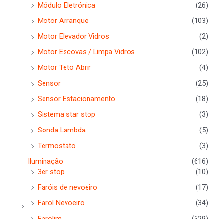
Módulo Eletrónica
(26)
Motor Arranque
(103)
Motor Elevador Vidros
(2)
Motor Escovas / Limpa Vidros
(102)
Motor Teto Abrir
(4)
Sensor
(25)
Sensor Estacionamento
(18)
Sistema star stop
(3)
Sonda Lambda
(5)
Termostato
(3)
Iluminação
(616)
3er stop
(10)
Faróis de nevoeiro
(17)
Farol Nevoeiro
(34)
Farolim
(329)