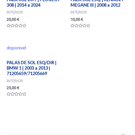
308 | 2014 a 2024
MEGANE III | 2008 a 2012
INTERIOR
INTERIOR
20,00
€
10,00
€
Valorado
Valorado
en
en
0
0
de
de
5
5
disponivel
PALAS DE SOL ESQ/DIR |
BMW 1 | 2003 a 2013 |
71205659/71205669
INTERIOR
25,00
€
Valorado
en
0
de
5