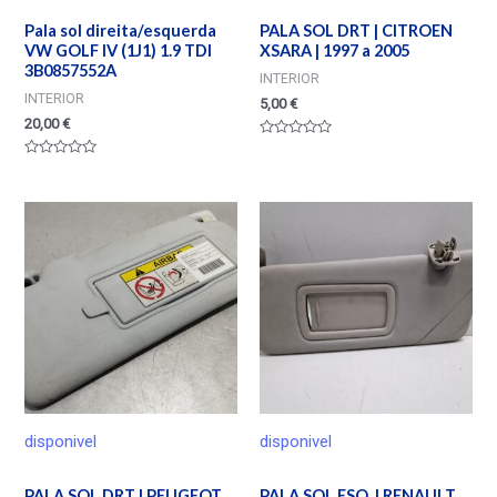
Pala sol direita/esquerda
PALA SOL DRT | CITROEN
VW GOLF IV (1J1) 1.9 TDI
XSARA | 1997 a 2005
3B0857552A
INTERIOR
INTERIOR
5,00
€
20,00
€
Valorado
en
Valorado
0
en
de
0
5
de
5
disponivel
disponivel
PALA SOL DRT | PEUGEOT
PALA SOL ESQ. | RENAULT