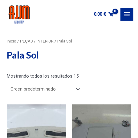
Ir
al
0,00
€
MAI
contenido
MEN
Inicio
/
PEÇAS
/
INTERIOR
/ Pala Sol
Pala Sol
Mostrando todos los resultados 15