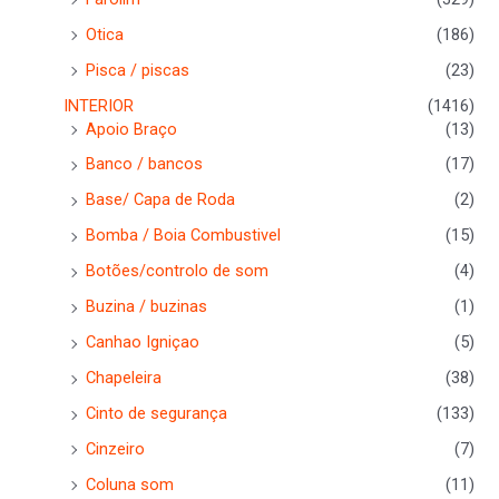
Otica
(186)
Pisca / piscas
(23)
INTERIOR
(1416)
Apoio Braço
(13)
Banco / bancos
(17)
Base/ Capa de Roda
(2)
Bomba / Boia Combustivel
(15)
Botões/controlo de som
(4)
Buzina / buzinas
(1)
Canhao Igniçao
(5)
Chapeleira
(38)
Cinto de segurança
(133)
Cinzeiro
(7)
Coluna som
(11)