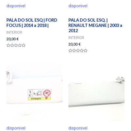
disponivel
disponivel
PALA DO SOL ESQ | FORD
PALA DO SOL ESQ. |
FOCUS | 2014 a 2018 |
RENAULT MEGANE | 2003 a
2012
INTERIOR
INTERIOR
20,00
€
20,00
€
Valorado
en
Valorado
0
en
de
0
5
de
5
disponivel
disponivel