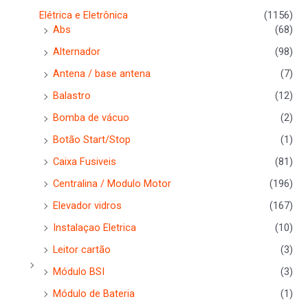
Elétrica e Eletrônica
(1156)
Abs
(68)
Alternador
(98)
Antena / base antena
(7)
Balastro
(12)
Bomba de vácuo
(2)
Botão Start/Stop
(1)
Caixa Fusiveis
(81)
Centralina / Modulo Motor
(196)
Elevador vidros
(167)
Instalaçao Eletrica
(10)
Leitor cartão
(3)
Módulo BSI
(3)
Módulo de Bateria
(1)