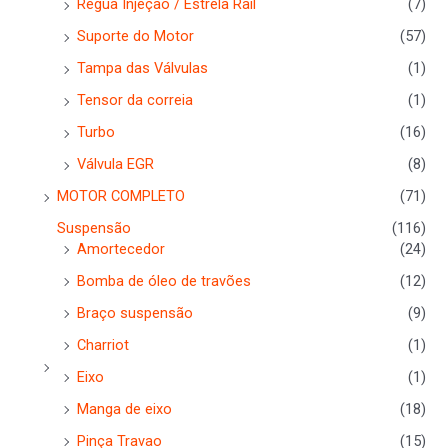
Regua Injeçao / Estrela Rail
(7)
Suporte do Motor
(57)
Tampa das Válvulas
(1)
Tensor da correia
(1)
Turbo
(16)
Válvula EGR
(8)
MOTOR COMPLETO
(71)
Suspensão
(116)
Amortecedor
(24)
Bomba de óleo de travões
(12)
Braço suspensão
(9)
Charriot
(1)
Eixo
(1)
Manga de eixo
(18)
Pinça Travao
(15)