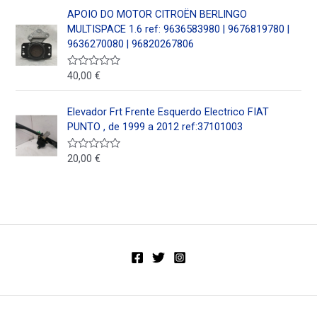
o
5
APOIO DO MOTOR CITROËN BERLINGO
r
a
MULTISPACE 1.6 ref: 9636583980 | 9676819780 |
d
9636270080 | 96820267806
o
e
n
40,00
€
V
0
a
d
l
e
o
5
Elevador Frt Frente Esquerdo Electrico FIAT
r
a
PUNTO , de 1999 a 2012 ref:37101003
d
o
e
20,00
€
V
n
a
0
l
d
o
e
r
5
a
d
o
e
n
0
d
e
5