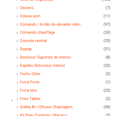
Cinzeiro
(7)
Coluna som
(11)
Comando / botão do elevador vidro
(97)
Comando chauffage
(53)
Consola central
(33)
Display
(31)
Diversos/ Suportes de interior
(8)
Espelho Retrovisor Interior
(32)
Fecho Cinto
(2)
Forra Porta
(1)
Forra teto
(23)
Friso Tablier
(2)
Grelha Ar / Difusor Chaufagem
(40)
Kit Pneu Suplente / Macaco
(3)