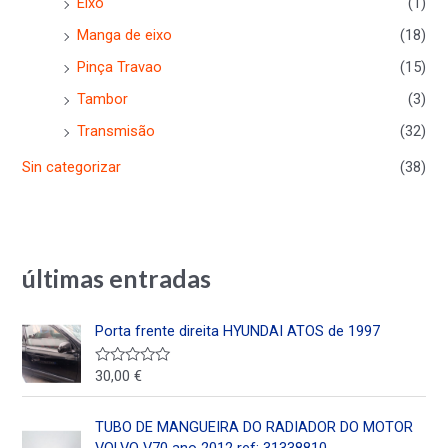
Eixo
(1)
Manga de eixo
(18)
Pinça Travao
(15)
Tambor
(3)
Transmisão
(32)
Sin categorizar
(38)
últimas entradas
Porta frente direita HYUNDAI ATOS de 1997
30,00
€
V
a
l
o
TUBO DE MANGUEIRA DO RADIADOR DO MOTOR
r
a
VOLVO V70 ano 2012 ref: 31338810