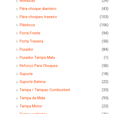
Molduras
(24)
Pára-choque dianteiro
(43)
Pára-choques traseiro
(103)
Plásticos
(106)
Porta Frente
(94)
Porta Traseira
(50)
Puxador
(84)
Puxador Tampa Mala
(1)
Reforço Para Choques
(50)
Suporte
(18)
Suporte Bateria
(22)
Tampa / Tampao Combustivel
(35)
Tampa da Mala
(95)
Tampa Motor
(23)