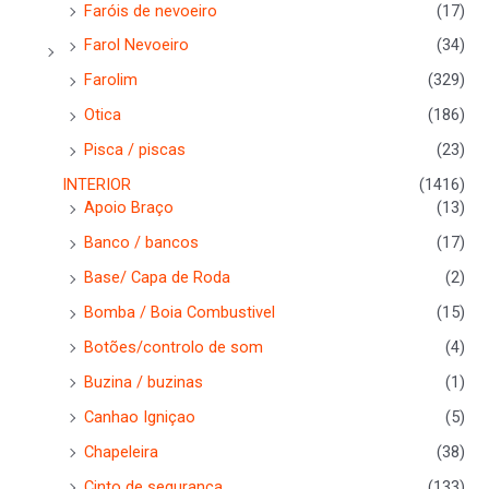
Faróis de nevoeiro
(17)
Farol Nevoeiro
(34)
Farolim
(329)
Otica
(186)
Pisca / piscas
(23)
INTERIOR
(1416)
Apoio Braço
(13)
Banco / bancos
(17)
Base/ Capa de Roda
(2)
Bomba / Boia Combustivel
(15)
Botões/controlo de som
(4)
Buzina / buzinas
(1)
Canhao Igniçao
(5)
Chapeleira
(38)
Cinto de segurança
(133)