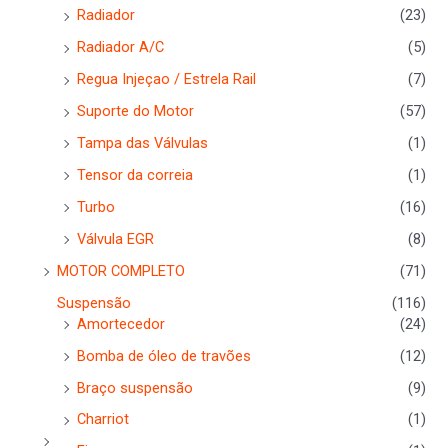
Radiador
(23)
Radiador A/C
(5)
Regua Injeçao / Estrela Rail
(7)
Suporte do Motor
(57)
Tampa das Válvulas
(1)
Tensor da correia
(1)
Turbo
(16)
Válvula EGR
(8)
MOTOR COMPLETO
(71)
Suspensão
(116)
Amortecedor
(24)
Bomba de óleo de travões
(12)
Braço suspensão
(9)
Charriot
(1)