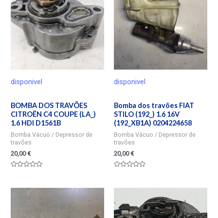
disponivel
disponivel
BOMBA DOS TRAVÕES
Bomba dos travões FIAT
CITROËN C4 COUPE (LA_)
STILO (192_) 1.6 16V
1.6 HDI D1561B
(192_XB1A) 0204224658
Bomba Vácuo / Depressor de
Bomba Vácuo / Depressor de
travões
travões
20,00
€
20,00
€
Valorado
Valorado
en
en
0
0
de
de
5
5