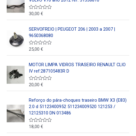
d
o
e
30,00
€
V
n
a
0
l
d
o
SERVOFREIO | PEUGEOT 206 | 2003 a 2007 |
e
r
5
a
9650368080
d
o
e
25,00
€
V
n
a
0
l
d
o
MOTOR LIMPA VIDROS TRASEIRO RENAULT CLIO
e
r
5
a
IV ref:287105483R D
d
o
e
20,00
€
V
n
a
0
l
d
o
Reforço do pára-choques traseiro BMW X3 (E83)
e
r
5
a
2.0 d 51123400952 511234009520 121253 /
d
12125310 DN 013486
o
e
n
18,00
€
V
0
a
d
l
e