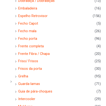
Dobradiça / Dobradiças
(13)
Embaladeira
(16)
Espelho Retrovisor
(156)
Fecho Capot
(5)
Fecho mala
(26)
Fecho porta
(96)
Frente completa
(4)
Frente Fibra / Chapa
(20)
Friso/ Frisos
(25)
Frisos da porta
(30)
Grelha
(95)
Guarda-lamas
(71)
Guia de pára-choques
(7)
Intercooler
(29)