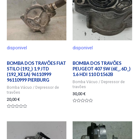
disponivel
disponivel
BOMBA DOS TRAVÕES FIAT
BOMBA DOS TRAVÕES
STILO (192_) 1.9 JTD
PEUGEOT 407 SW (6E_, 6D_)
(192_XE1A) 96110999
1.6 HDI 110 D1562B
96110999 PIERBURG
Bomba Vácuo / Depressor de
travões
Bomba Vácuo / Depressor de
travões
30,00
€
20,00
€
Valorado
en
Valorado
0
en
de
0
5
de
5