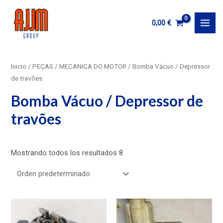
Ir
al
0,00
€
MAI
contenido
MEN
Inicio
/
PEÇAS
/
MECANICA DO MOTOR
/ Bomba Vácuo / Depressor
de travões
Bomba Vácuo / Depressor de
travões
Mostrando todos los resultados 8