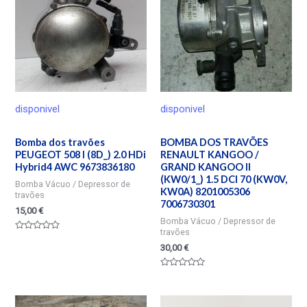
disponivel
disponivel
Bomba dos travões
BOMBA DOS TRAVÕES
PEUGEOT 508 I (8D_) 2.0 HDi
RENAULT KANGOO /
Hybrid4 AWC 9673836180
GRAND KANGOO II
(KW0/1_) 1.5 DCI 70 (KW0V,
Bomba Vácuo / Depressor de
KW0A) 8201005306
travões
7006730301
15,00
€
Bomba Vácuo / Depressor de
travões
Valorado
en
30,00
€
0
de
5
Valorado
en
0
de