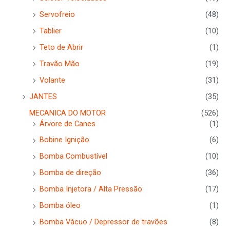
Servofreio
(48)
Tablier
(10)
Teto de Abrir
(1)
Travão Mão
(19)
Volante
(31)
JANTES
(35)
MECANICA DO MOTOR
(526)
Árvore de Canes
(1)
Bobine Ignição
(6)
Bomba Combustível
(10)
Bomba de direção
(36)
Bomba Injetora / Alta Pressão
(17)
Bomba óleo
(1)
Bomba Vácuo / Depressor de travões
(8)