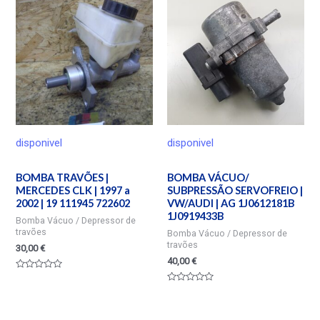
5
disponivel
disponivel
BOMBA TRAVÕES |
BOMBA VÁCUO/
MERCEDES CLK | 1997 a
SUBPRESSÃO SERVOFREIO |
2002 | 19 111945 722602
VW/AUDI | AG 1J0612181B
1J0919433B
Bomba Vácuo / Depressor de
travões
Bomba Vácuo / Depressor de
travões
30,00
€
40,00
€
Valorado
en
Valorado
0
en
de
0
5
de