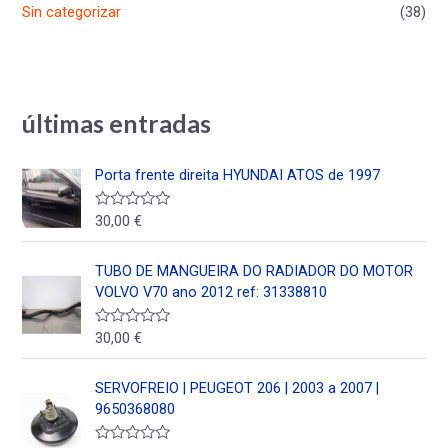
Sin categorizar
(38)
últimas entradas
Porta frente direita HYUNDAI ATOS de 1997
30,00
€
V
a
l
o
TUBO DE MANGUEIRA DO RADIADOR DO MOTOR
r
a
VOLVO V70 ano 2012 ref: 31338810
d
o
e
30,00
€
V
n
a
0
l
d
o
SERVOFREIO | PEUGEOT 206 | 2003 a 2007 |
e
r
5
a
9650368080
d
o