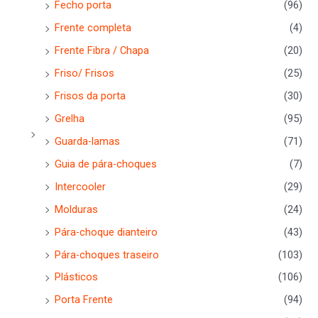
Fecho porta
(96)
Frente completa
(4)
Frente Fibra / Chapa
(20)
Friso/ Frisos
(25)
Frisos da porta
(30)
Grelha
(95)
Guarda-lamas
(71)
Guia de pára-choques
(7)
Intercooler
(29)
Molduras
(24)
Pára-choque dianteiro
(43)
Pára-choques traseiro
(103)
Plásticos
(106)
Porta Frente
(94)