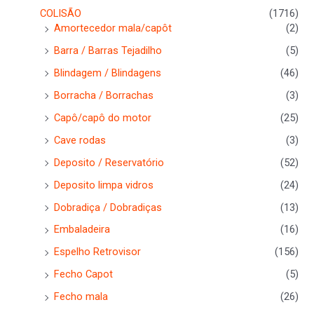
COLISÃO
(1716)
Amortecedor mala/capôt
(2)
Barra / Barras Tejadilho
(5)
Blindagem / Blindagens
(46)
Borracha / Borrachas
(3)
Capô/capô do motor
(25)
Cave rodas
(3)
Deposito / Reservatório
(52)
Deposito limpa vidros
(24)
Dobradiça / Dobradiças
(13)
Embaladeira
(16)
Espelho Retrovisor
(156)
Fecho Capot
(5)
Fecho mala
(26)