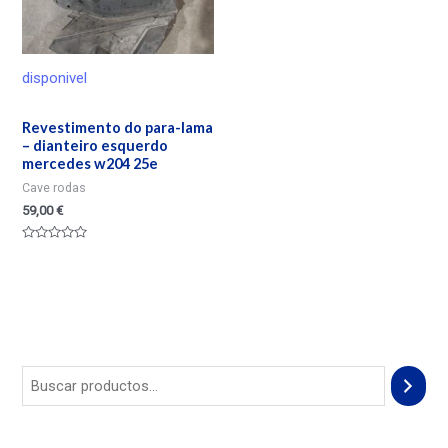
disponivel
Revestimento do para-lama
– dianteiro esquerdo
mercedes w204 25e
Cave rodas
59,00
€
Valorado
en
0
de
5