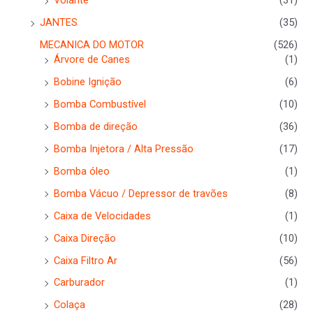
Volante
(31)
JANTES
(35)
MECANICA DO MOTOR
(526)
Árvore de Canes
(1)
Bobine Ignição
(6)
Bomba Combustível
(10)
Bomba de direção
(36)
Bomba Injetora / Alta Pressão
(17)
Bomba óleo
(1)
Bomba Vácuo / Depressor de travões
(8)
Caixa de Velocidades
(1)
Caixa Direção
(10)
Caixa Filtro Ar
(56)
Carburador
(1)
Colaça
(28)