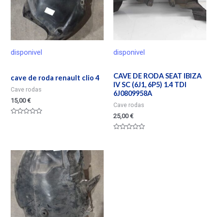
disponivel
disponivel
CAVE DE RODA SEAT IBIZA
cave de roda renault clio 4
IV SC (6J1, 6P5) 1.4 TDI
Cave rodas
6J0809958A
15,00
€
Cave rodas
25,00
€
Valorado
en
0
Valorado
de
en
5
0
de
5