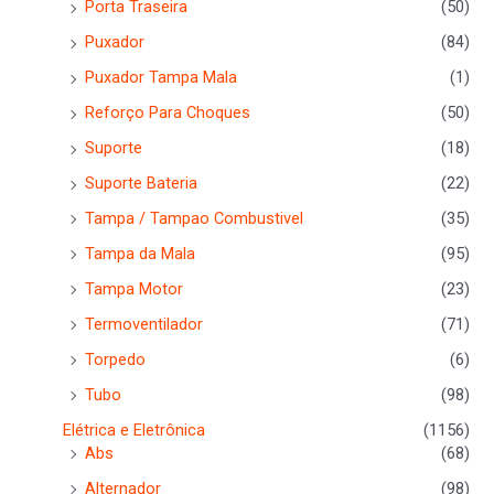
Porta Traseira
(50)
Puxador
(84)
Puxador Tampa Mala
(1)
Reforço Para Choques
(50)
Suporte
(18)
Suporte Bateria
(22)
Tampa / Tampao Combustivel
(35)
Tampa da Mala
(95)
Tampa Motor
(23)
Termoventilador
(71)
Torpedo
(6)
Tubo
(98)
Elétrica e Eletrônica
(1156)
Abs
(68)
Alternador
(98)