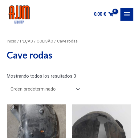
Ir
al
0,00
€
MAI
contenido
MEN
Inicio
/
PEÇAS
/
COLISÃO
/ Cave rodas
Cave rodas
Mostrando todos los resultados 3