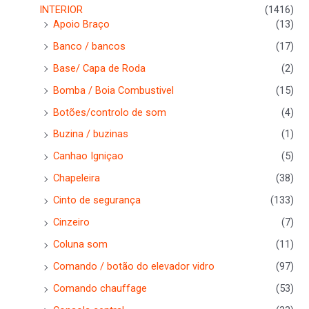
INTERIOR
(1416)
Apoio Braço
(13)
Banco / bancos
(17)
Base/ Capa de Roda
(2)
Bomba / Boia Combustivel
(15)
Botões/controlo de som
(4)
Buzina / buzinas
(1)
Canhao Igniçao
(5)
Chapeleira
(38)
Cinto de segurança
(133)
Cinzeiro
(7)
Coluna som
(11)
Comando / botão do elevador vidro
(97)
Comando chauffage
(53)