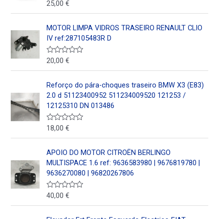
e
25,00
€
V
n
a
0
l
d
o
MOTOR LIMPA VIDROS TRASEIRO RENAULT CLIO
e
r
5
a
IV ref:287105483R D
d
o
e
20,00
€
V
n
a
0
l
d
o
Reforço do pára-choques traseiro BMW X3 (E83)
e
r
5
a
2.0 d 51123400952 511234009520 121253 /
d
12125310 DN 013486
o
e
n
18,00
€
V
0
a
d
l
e
o
5
APOIO DO MOTOR CITROËN BERLINGO
r
a
MULTISPACE 1.6 ref: 9636583980 | 9676819780 |
d
9636270080 | 96820267806
o
e
n
40,00
€
V
0
a
d
l
e
o
5