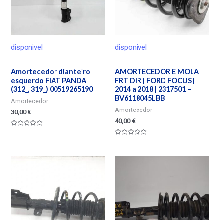
disponivel
disponivel
Amortecedor dianteiro
AMORTECEDOR E MOLA
esquerdo FIAT PANDA
FRT DIR | FORD FOCUS |
(312_, 319_) 00519265190
2014 a 2018 | 2317501 –
BV6118045LBB
Amortecedor
Amortecedor
30,00
€
40,00
€
Valorado
en
Valorado
0
en
de
0
5
de
5