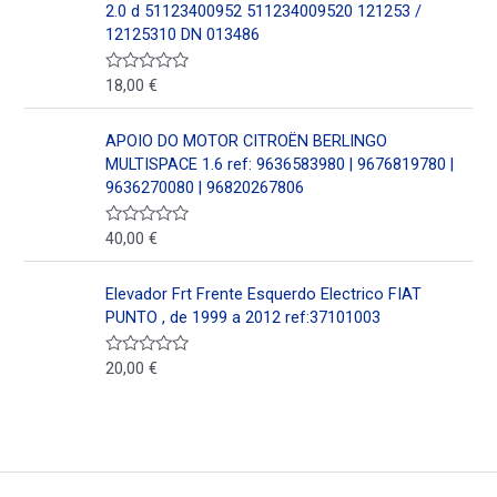
5
a
2.0 d 51123400952 511234009520 121253 /
d
12125310 DN 013486
o
e
n
18,00
€
V
0
a
d
l
e
o
5
APOIO DO MOTOR CITROËN BERLINGO
r
a
MULTISPACE 1.6 ref: 9636583980 | 9676819780 |
d
9636270080 | 96820267806
o
e
n
40,00
€
V
0
a
d
l
e
o
5
Elevador Frt Frente Esquerdo Electrico FIAT
r
a
PUNTO , de 1999 a 2012 ref:37101003
d
o
e
20,00
€
V
n
a
0
l
d
o
e
r
5
a
d
o
e