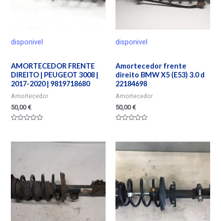
disponivel
disponivel
AMORTECEDOR FRENTE
Amortecedor frente
DIREITO | PEUGEOT 3008 |
direito BMW X5 (E53) 3.0 d
2017-2020 | 9819718680
22184698
Amortecedor
Amortecedor
50,00
€
50,00
€
Valorado
Valorado
en
en
0
0
de
de
5
5