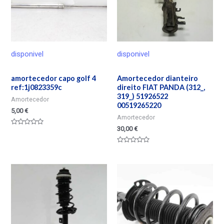
disponivel
disponivel
amortecedor capo golf 4
Amortecedor dianteiro
ref:1j0823359c
direito FIAT PANDA (312_,
319_) 51926522
Amortecedor
00519265220
5,00
€
Amortecedor
30,00
€
Valorado
en
0
de
Valorado
5
en
0
de
5