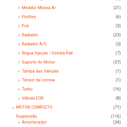
Medidor Massa Ar
(21)
Pistões
(6)
Poli
(3)
Radiador
(23)
Radiador A/C
(5)
Regua Injeçao / Estrela Rail
(7)
Suporte do Motor
(57)
Tampa das Válvulas
(1)
Tensor da correia
(1)
Turbo
(16)
Válvula EGR
(8)
MOTOR COMPLETO
(71)
Suspensão
(116)
Amortecedor
(24)