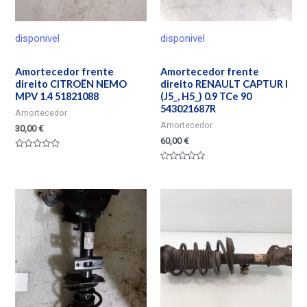
disponivel
disponivel
Amortecedor frente
Amortecedor frente
direito CITROËN NEMO
direito RENAULT CAPTUR I
MPV 1.4 51821088
(J5_, H5_) 0.9 TCe 90
543021687R
Amortecedor
Amortecedor
30,00
€
60,00
€
Valorado
en
Valorado
0
en
de
0
5
de
5