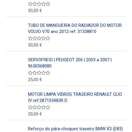
30,00
€
V
a
l
o
TUBO DE MANGUEIRA DO RADIADOR DO MOTOR
r
a
VOLVO V70 ano 2012 ref: 31338810
d
o
e
30,00
€
V
n
a
0
l
d
o
SERVOFREIO | PEUGEOT 206 | 2003 a 2007 |
e
r
5
a
9650368080
d
o
e
25,00
€
V
n
a
0
l
d
o
MOTOR LIMPA VIDROS TRASEIRO RENAULT CLIO
e
r
5
a
IV ref:287105483R D
d
o
e
20,00
€
V
n
a
0
l
d
o
Reforço do pára-choques traseiro BMW X3 (E83)
e
r