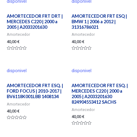
disponivel
disponivel
AMORTECEDOR FRT DRT |
AMORTECEDOR FRT ESQ |
MERCEDES C220 | 2000 a
BMW 1 | 2006 a 2012 |
2005 | A2033201630
31316786021
Amortecedor
Amortecedor
40,00
€
40,00
€
Valorado
Valorado
en
en
0
0
de
de
5
5
disponivel
disponivel
AMORTECEDOR FRT ESQ. |
AMORTECEDOR FRT ESQ. |
FORD FOCUS | 2010-2017 |
MERCEDES C220 | 2000 a
BV6118K001LBB 1408134
2005 | A2033201630
824904553412 SACHS
Amortecedor
Amortecedor
40,00
€
40,00
€
Valorado
en
Valorado
0
en
de
0