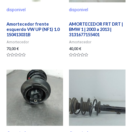
disponivel
disponivel
Amortecedor frente
AMORTECEDOR FRT DRT |
esquerdo VW UP (NF1) 1.0
BMW 1 | 2003 a 2013 |
1S0413031B
3131677155401
Amortecedor
Amortecedor
70,00
€
40,00
€
Valorado
Valorado
en
en
0
0
de
de
5
5