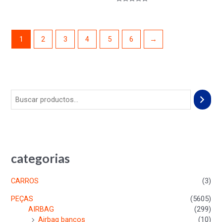
en
Valorado
0
en
de
0
5
de
5
1
2
3
4
5
6
→
categorias
CARROS
(3)
PEÇAS
(5605)
AIRBAG
(299)
Airbag bancos
(10)