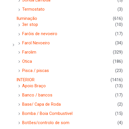
Sonda Lambda
(5)
Termostato
(3)
Iluminação
(616)
3er stop
(10)
Faróis de nevoeiro
(17)
Farol Nevoeiro
(34)
Farolim
(329)
Otica
(186)
Pisca / piscas
(23)
INTERIOR
(1416)
Apoio Braço
(13)
Banco / bancos
(17)
Base/ Capa de Roda
(2)
Bomba / Boia Combustivel
(15)
Botões/controlo de som
(4)