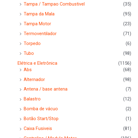
Tampa / Tampao Combustivel
(35)
Tampa da Mala
(95)
Tampa Motor
(23)
Termoventilador
(71)
Torpedo
(6)
Tubo
(98)
Elétrica e Eletrônica
(1156)
Abs
(68)
Alternador
(98)
Antena / base antena
(7)
Balastro
(12)
Bomba de vácuo
(2)
Botão Start/Stop
(1)
Caixa Fusiveis
(81)