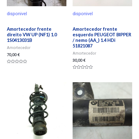
disponivel
disponivel
Amortecedor frente
Amortecedor frente
direito VW UP (NF1) 1.0
esquerdo PEUGEOT BIPPER
1S0413031B
/ nemo (AA_) 1.4 HDi
51821087
Amortecedor
Amortecedor
70,00
€
30,00
€
Valorado
en
Valorado
0
en
de
0
5
de
5