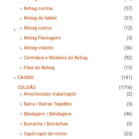
Airbag cortina
(57)
Airbag do tablier
(27)
Airbag outros
(12)
Airbag Passageiro
(5)
Airbag volante
(56)
Centralina e Módulos do Airbag
(92)
Fitas do Airbag
(13)
CAIXAS
(141)
COLISÃO
(1716)
Amortecedor mala/capôt
(2)
Barra / Barras Tejadilho
(5)
Blindagem / Blindagens
(46)
Borracha / Borrachas
(3)
Capô/capô do motor
(25)