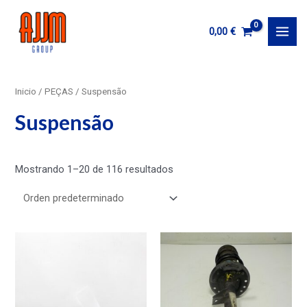
Ir
al
0,00
€
MAI
contenido
MEN
Inicio
/
PEÇAS
/ Suspensão
Suspensão
Mostrando 1–20 de 116 resultados