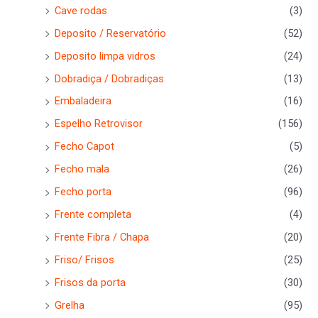
Cave rodas
(3)
Deposito / Reservatório
(52)
Deposito limpa vidros
(24)
Dobradiça / Dobradiças
(13)
Embaladeira
(16)
Espelho Retrovisor
(156)
Fecho Capot
(5)
Fecho mala
(26)
Fecho porta
(96)
Frente completa
(4)
Frente Fibra / Chapa
(20)
Friso/ Frisos
(25)
Frisos da porta
(30)
Grelha
(95)