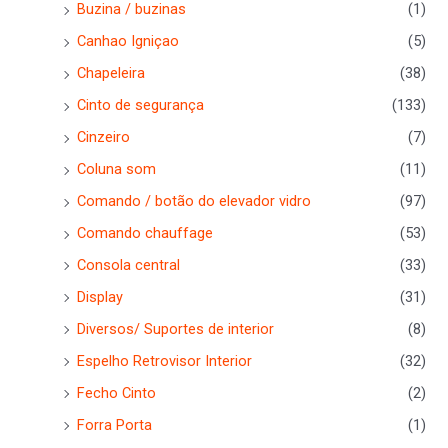
Buzina / buzinas
(1)
Canhao Igniçao
(5)
Chapeleira
(38)
Cinto de segurança
(133)
Cinzeiro
(7)
Coluna som
(11)
Comando / botão do elevador vidro
(97)
Comando chauffage
(53)
Consola central
(33)
Display
(31)
Diversos/ Suportes de interior
(8)
Espelho Retrovisor Interior
(32)
Fecho Cinto
(2)
Forra Porta
(1)