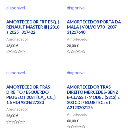
5
de
5
disponivel
disponivel
AMORTECEDOR FRT ESQ. |
AMORTECEDOR PORTA DA
RENAULT MASTER III | 2010
MALA | VOLVO V70 | 2007 |
a 2025 | 317422
31217640
Amortecedor
Amortecedor
45,00
€
20,00
€
Valorado
Valorado
en
en
0
0
de
de
5
5
disponivel
disponivel
AMORTECEDOR TRÁS
AMORTECEDOR TRÁS
DIREITO / ESQUERDO
DIREITO MERCEDES-BENZ
PEUGEOT 208 I (CA_, CC_)
E-CLASS T-MODEL (S212) E
1.6 HDI 9804627280
200 CDI / BLUETEC ref:
A2123202125
Amortecedor
Amortecedor
28,00
€
60,00
€
Valorado