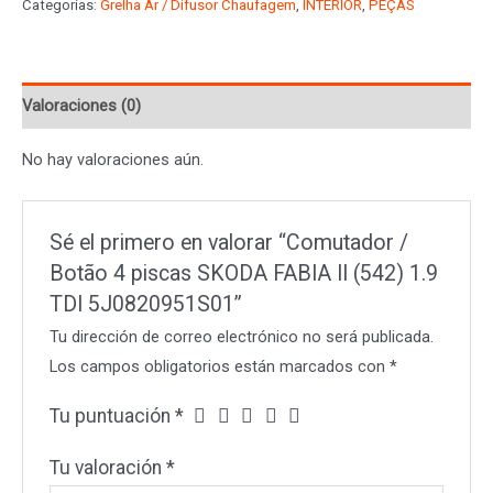
Categorías:
Grelha Ar / Difusor Chaufagem
,
INTERIOR
,
PEÇAS
4
piscas
SKODA
Valoraciones (0)
FABIA
II
No hay valoraciones aún.
(542)
1.9
TDI
Sé el primero en valorar “Comutador /
5J0820951S01
Botão 4 piscas SKODA FABIA II (542) 1.9
cantidad
TDI 5J0820951S01”
Tu dirección de correo electrónico no será publicada.
Los campos obligatorios están marcados con
*
Tu puntuación
*
Tu valoración
*