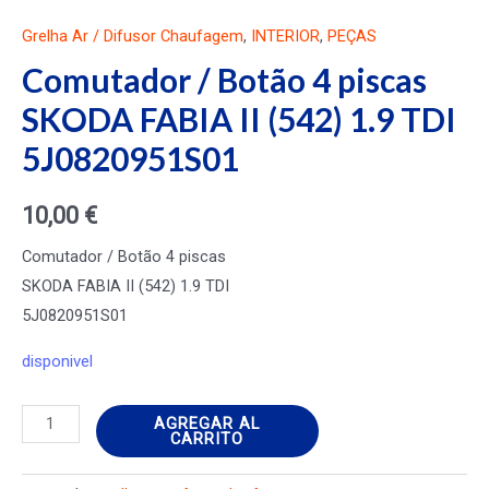
Grelha Ar / Difusor Chaufagem
,
INTERIOR
,
PEÇAS
Comutador / Botão 4 piscas
SKODA FABIA II (542) 1.9 TDI
5J0820951S01
10,00
€
Comutador / Botão 4 piscas
SKODA FABIA II (542) 1.9 TDI
5J0820951S01
disponivel
Comutador
AGREGAR AL
CARRITO
/
Botão