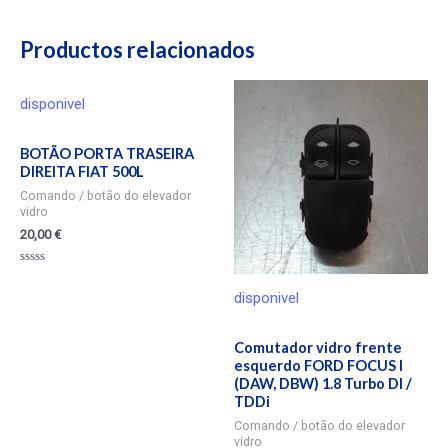
Productos relacionados
disponivel
BOTÃO PORTA TRASEIRA
DIREITA FIAT 500L
Comando / botão do elevador
vidro
20,00
€
Valorado
en
disponivel
0
de
5
Comutador vidro frente
esquerdo FORD FOCUS I
(DAW, DBW) 1.8 Turbo DI /
TDDi
Comando / botão do elevador
vidro