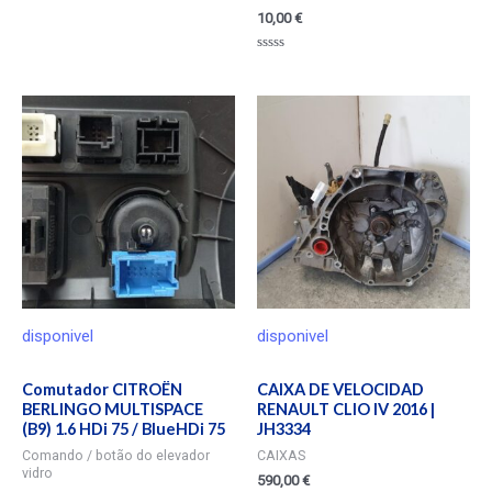
10,00
€
Valorado
en
0
de
5
disponivel
disponivel
Comutador CITROËN
CAIXA DE VELOCIDAD
BERLINGO MULTISPACE
RENAULT CLIO IV 2016 |
(B9) 1.6 HDi 75 / BlueHDi 75
JH3334
Comando / botão do elevador
CAIXAS
vidro
590,00
€