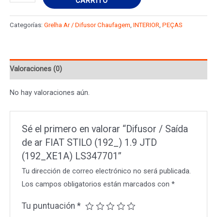
CARRITO
/
Saída
Categorías:
Grelha Ar / Difusor Chaufagem
,
INTERIOR
,
PEÇAS
de
ar
FIAT
Valoraciones (0)
STILO
(192_)
No hay valoraciones aún.
1.9
JTD
(192_XE1A)
Sé el primero en valorar “Difusor / Saída
LS347701
de ar FIAT STILO (192_) 1.9 JTD
cantidad
(192_XE1A) LS347701”
Tu dirección de correo electrónico no será publicada.
Los campos obligatorios están marcados con
*
Tu puntuación
*