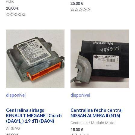
vidro
25,00
€
20,00
€
Valorado
en
Valorado
0
en
de
0
5
de
5
disponivel
disponivel
Centralina airbags
Centralina fecho central
RENAULT MEGANE I Coach
NISSAN ALMERA II (N16)
(DA0/1_) 1.9 dTi (DA0N)
Centralina / Modulo Motor
AIRBAG
15,00
€