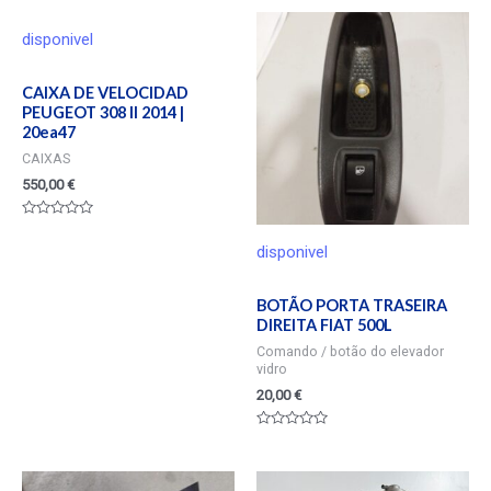
disponivel
CAIXA DE VELOCIDAD
PEUGEOT 308 II 2014 |
20ea47
CAIXAS
550,00
€
Valorado
en
disponivel
0
de
5
BOTÃO PORTA TRASEIRA
DIREITA FIAT 500L
Comando / botão do elevador
vidro
20,00
€
Valorado
en
0
de
5