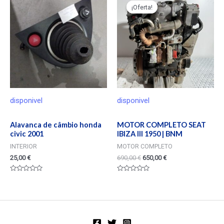
¡Oferta!
¡Oferta!
disponivel
disponivel
Alavanca de câmbio honda
MOTOR COMPLETO SEAT
civic 2001
IBIZA III 1950 | BNM
INTERIOR
MOTOR COMPLETO
25,00
€
690,00
€
650,00
€
Valorado
Valorado
en
en
0
0
de
de
5
5