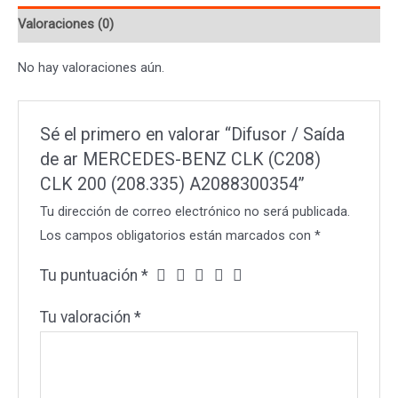
MERCEDES-
Valoraciones (0)
BENZ
CLK
No hay valoraciones aún.
(C208)
CLK
200
Sé el primero en valorar “Difusor / Saída
(208.335)
de ar MERCEDES-BENZ CLK (C208)
A2088300354
CLK 200 (208.335) A2088300354”
cantidad
Tu dirección de correo electrónico no será publicada.
Los campos obligatorios están marcados con
*
Tu puntuación
*
Tu valoración
*