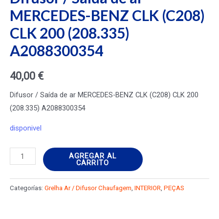
MERCEDES-BENZ CLK (C208)
CLK 200 (208.335)
A2088300354
40,00
€
Difusor / Saída de ar MERCEDES-BENZ CLK (C208) CLK 200
(208.335) A2088300354
disponivel
Difusor
AGREGAR AL
CARRITO
/
Saída
Categorías:
Grelha Ar / Difusor Chaufagem
,
INTERIOR
,
PEÇAS
de
ar