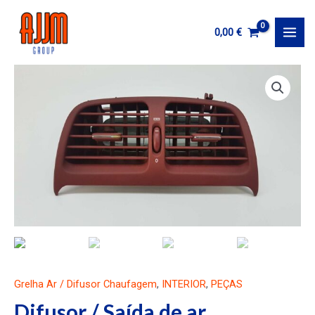
Ir
al
0,00
€
MAI
contenido
MEN
Grelha Ar / Difusor Chaufagem
,
INTERIOR
,
PEÇAS
Difusor / Saída de ar