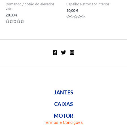
Comando / botão do elevador
Espelho Retrovisor Interior
vidro
10,00
€
20,00
€
Valorado
en
Valorado
0
en
de
0
5
de
5
JANTES
CAIXAS
MOTOR
Termos e Condições