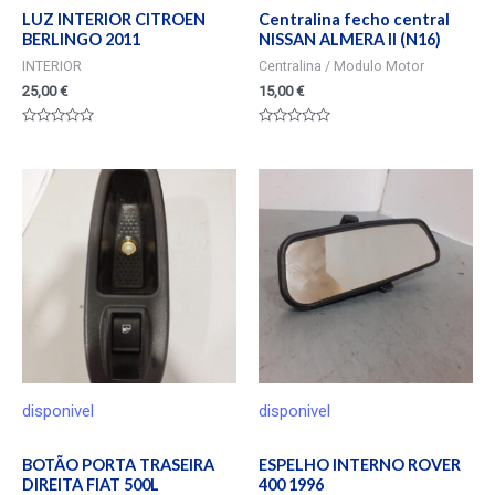
LUZ INTERIOR CITROEN
Centralina fecho central
BERLINGO 2011
NISSAN ALMERA II (N16)
INTERIOR
Centralina / Modulo Motor
25,00
€
15,00
€
Valorado
Valorado
en
en
0
0
de
de
5
5
disponivel
disponivel
BOTÃO PORTA TRASEIRA
ESPELHO INTERNO ROVER
DIREITA FIAT 500L
400 1996