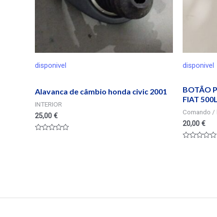
disponivel
disponivel
BOTÃO P
Alavanca de câmbio honda civic 2001
FIAT 500
INTERIOR
Comando / 
25,00
€
20,00
€
Valorado
en
Valorado
0
en
de
0
5
de
5