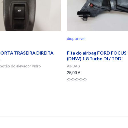
disponivel
ORTA TRASEIRA DIREITA
Fita do airbag FORD FOCUS I
L
(DNW) 1.8 Turbo DI / TDDi
botão do elevador vidro
AIRBAG
25,00
€
Valorado
en
0
de
5