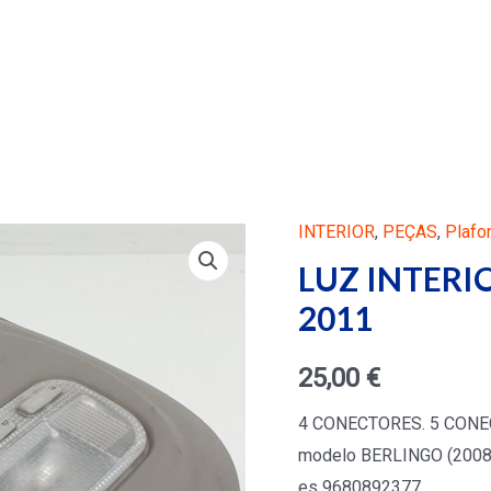
INTERIOR
,
PEÇAS
,
Plafo
LUZ INTERI
2011
25,00
€
4 CONECTORES. 5 CONEC
modelo BERLINGO (2008-0
es 9680892377.