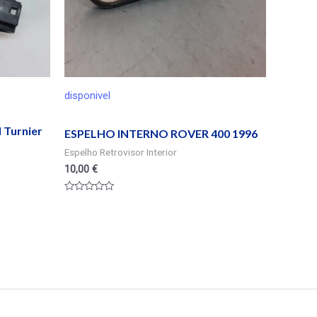
disponivel
 Turnier
ESPELHO INTERNO ROVER 400 1996
Espelho Retrovisor Interior
10,00
€
Valorado
en
0
de
5