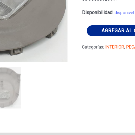
Disponibilidad:
disponivel
LUZ
AGREGAR AL 
INTERIOR
CITROEN
Categorías:
INTERIOR
,
PEÇ
BERLINGO
2011
cantidad