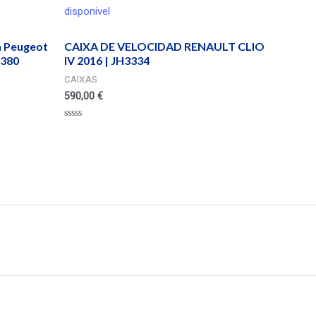
disponivel
a Peugeot
CAIXA DE VELOCIDAD RENAULT CLIO
9380
IV 2016 | JH3334
CAIXAS
590,00
€
Valorado
en
0
de
5