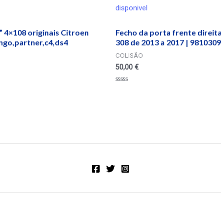
disponivel
” 4×108 originais Citroen
Fecho da porta frente direit
ngo,partner,c4,ds4
308 de 2013 a 2017 | 981030
COLISÃO
50,00
€
Valorado
en
0
de
5