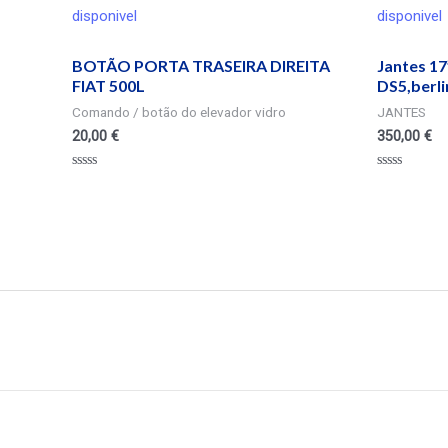
disponivel
disponivel
BOTÃO PORTA TRASEIRA DIREITA
Jantes 17
FIAT 500L
DS5,berli
Comando / botão do elevador vidro
JANTES
20,00
€
350,00
€
Valorado
Valorado
en
en
0
0
de
de
5
5