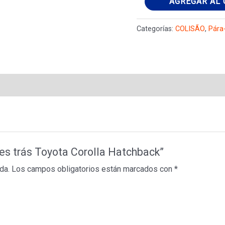
AGREGAR AL 
choques
trás
Categorías:
COLISÃO
,
Pára
Toyota
Corolla
Hatchback
cantidad
ues trás Toyota Corolla Hatchback”
da.
Los campos obligatorios están marcados con
*