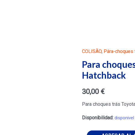
COLISÃO
,
Pára-choques t
Para choques
Hatchback
30,00
€
Para choques trás Toyot
Disponibilidad:
disponivel
Para