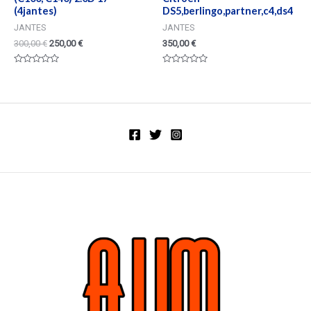
(4jantes)
DS5,berlingo,partner,c4,ds4
JANTES
JANTES
300,00
€
250,00
€
350,00
€
Valorado
Valorado
en
en
0
0
de
de
5
5