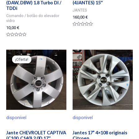
(DAW, DBW) 1.8 Turbo DI /
(4JANTES) 15″
TDDi
JANTES
Comando / botão do elevador
160,00
€
vidro
10,00
€
Valorado
en
0
Valorado
de
en
5
0
de
5
¡Oferta!
¡Oferta!
disponivel
disponivel
Jante CHEVROLET CAPTIVA
Jantes 17” 4×108 originais
(C100, C140) 2.0D 17″
Citroen