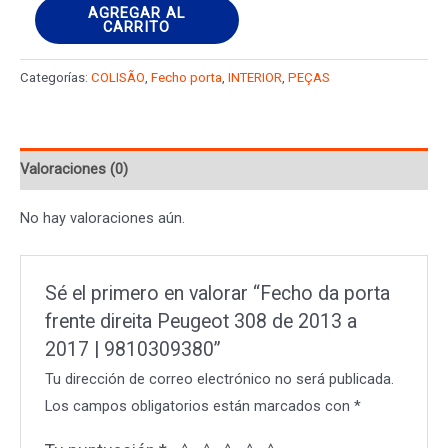
Fecho
AGREGAR AL
CARRITO
da
porta
Categorías:
COLISÃO
,
Fecho porta
,
INTERIOR
,
PEÇAS
frente
direita
Peugeot
Valoraciones (0)
308
de
No hay valoraciones aún.
2013
a
2017
Sé el primero en valorar “Fecho da porta
|
frente direita Peugeot 308 de 2013 a
9810309380
2017 | 9810309380”
cantidad
Tu dirección de correo electrónico no será publicada.
Los campos obligatorios están marcados con
*