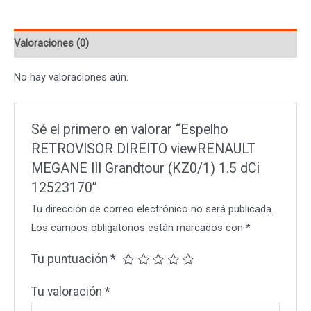
MEGANE
III
Valoraciones (0)
Grandtour
(KZ0/1)
No hay valoraciones aún.
1.5
dCi
12523170
Sé el primero en valorar “Espelho
cantidad
RETROVISOR DIREITO viewRENAULT
MEGANE III Grandtour (KZ0/1) 1.5 dCi
12523170”
Tu dirección de correo electrónico no será publicada.
Los campos obligatorios están marcados con
*
Tu puntuación
*
Tu valoración
*