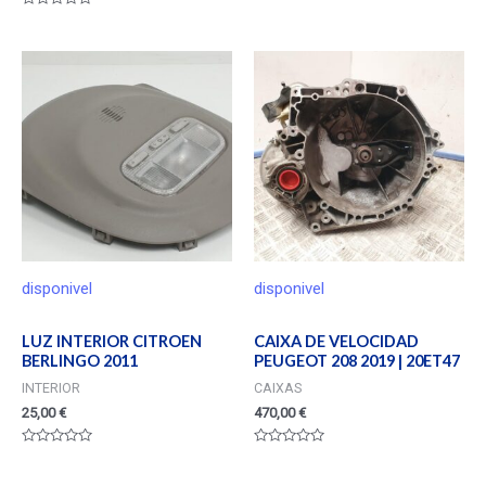
en
Valorado
0
en
de
0
5
de
5
disponivel
disponivel
LUZ INTERIOR CITROEN
CAIXA DE VELOCIDAD
BERLINGO 2011
PEUGEOT 208 2019 | 20ET47
INTERIOR
CAIXAS
25,00
€
470,00
€
Valorado
Valorado
en
en
0
0