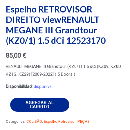
Espelho RETROVISOR
DIREITO viewRENAULT
MEGANE III Grandtour
(KZ0/1) 1.5 dCi 12523170
85,00
€
RENAULT MEGANE III Grandtour (KZ0/1) 1.5 dCi (KZ09, KZ0D,
KZ1G, KZ29) [2009-2022] ( 5 Doors )
Disponibilidad:
disponivel
Espelho
AGREGAR AL
CARRITO
RETROVISOR
DIREITO
Categorías:
COLISÃO
,
Espelho Retrovisor
,
PEÇAS
viewRENAULT