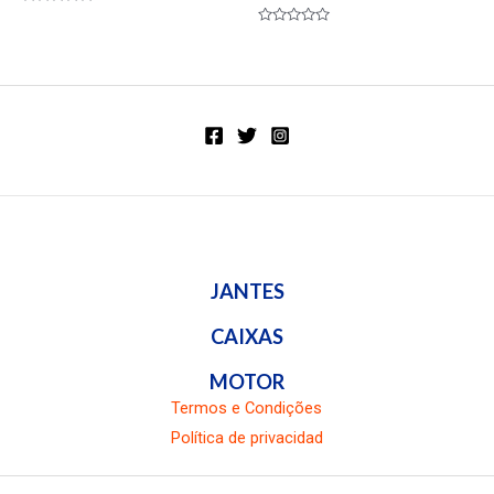
Valorado
en
Valorado
0
en
de
0
5
de
5
JANTES
CAIXAS
MOTOR
Termos e Condições
Política de privacidad