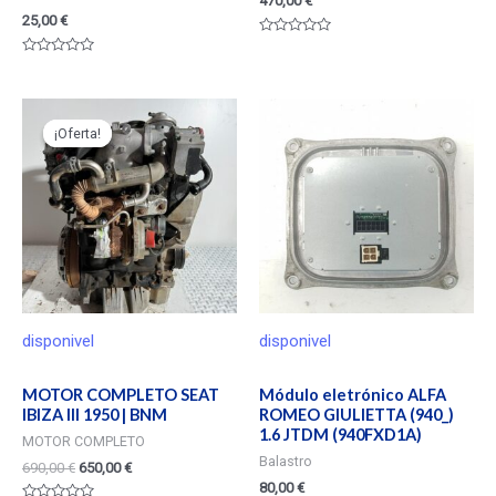
470,00
€
25,00
€
Valorado
en
Valorado
0
en
de
0
5
de
5
¡Oferta!
¡Oferta!
disponivel
disponivel
MOTOR COMPLETO SEAT
Módulo eletrónico ALFA
IBIZA III 1950 | BNM
ROMEO GIULIETTA (940_)
1.6 JTDM (940FXD1A)
MOTOR COMPLETO
Balastro
690,00
€
650,00
€
80,00
€