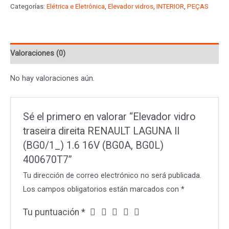
Categorías:
Elétrica e Eletrônica
,
Elevador vidros
,
INTERIOR
,
PEÇAS
direita
RENAULT
LAGUNA
Valoraciones (0)
II
(BG0/1_)
No hay valoraciones aún.
1.6
16V
(BG0A,
Sé el primero en valorar “Elevador vidro
BG0L)
traseira direita RENAULT LAGUNA II
400670T7
(BG0/1_) 1.6 16V (BG0A, BG0L)
cantidad
400670T7”
Tu dirección de correo electrónico no será publicada.
Los campos obligatorios están marcados con
*
Tu puntuación
*