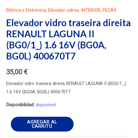
Elétrica e Eletrônica
,
Elevador vidros
,
INTERIOR
,
PEÇAS
Elevador vidro traseira direita
RENAULT LAGUNA II
(BG0/1_) 1.6 16V (BG0A,
BG0L) 400670T7
35,00
€
Elevador vidro traseira direita RENAULT LAGUNA II (BG0/1_)
1.6 16V (BG0A, BG0L) 400670T7
Disponibilidad:
disponivel
Elevador
AGREGAR AL
CARRITO
vidro
traseira