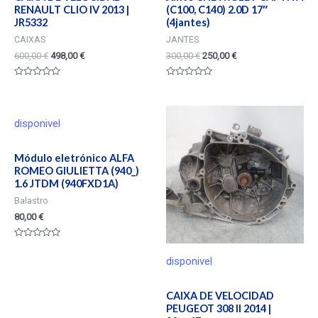
RENAULT CLIO IV 2013 |
(C100, C140) 2.0D 17″
JR5332
(4jantes)
CAIXAS
JANTES
600,00
€
498,00
€
300,00
€
250,00
€
Valorado
Valorado
en
en
0
0
de
de
5
5
disponivel
Módulo eletrónico ALFA
ROMEO GIULIETTA (940_)
1.6 JTDM (940FXD1A)
Balastro
80,00
€
Valorado
en
disponivel
0
de
5
CAIXA DE VELOCIDAD
PEUGEOT 308 II 2014 |