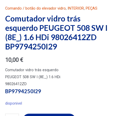
Comando / botão do elevador vidro
,
INTERIOR
,
PEÇAS
Comutador vidro trás
esquerdo PEUGEOT 508 SW I
(8E_) 1.6 HDi 98026412ZD
BP9794250I29
10,00
€
Comutador vidro trás esquerdo
PEUGEOT 508 SW I (8E_) 1.6 HDi
98026412ZD
BP9794250I29
disponivel