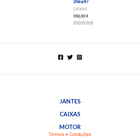
20ea47
CAIXAS
550,00
€
Valorado
en
0
de
5
JANTES
CAIXAS
MOTOR
Termos e Condições