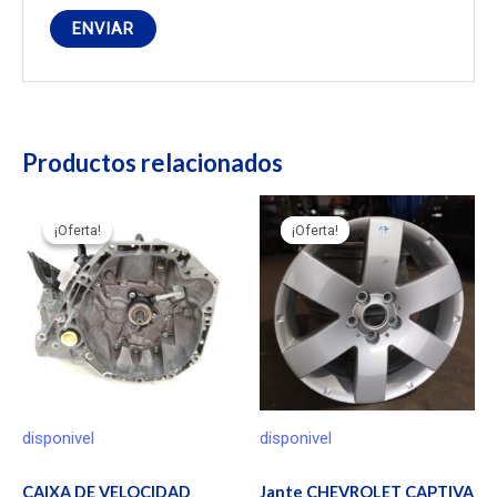
Productos relacionados
¡Oferta!
¡Oferta!
¡Oferta!
¡Oferta!
disponivel
disponivel
CAIXA DE VELOCIDAD
Jante CHEVROLET CAPTIVA