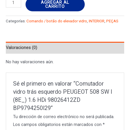
Comutador
AGREGAR AL
CARRITO
vidro
trás
Categorías:
Comando / botão do elevador vidro
,
INTERIOR
,
PEÇAS
esquerdo
PEUGEOT
508
Valoraciones (0)
SW
I
No hay valoraciones aún.
(8E_)
1.6
HDi
Sé el primero en valorar “Comutador
98026412ZD
vidro trás esquerdo PEUGEOT 508 SW I
BP9794250I29
(8E_) 1.6 HDi 98026412ZD
cantidad
BP9794250I29”
Tu dirección de correo electrónico no será publicada.
Los campos obligatorios están marcados con
*