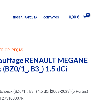
0,00
€
NOSSA FAMÍLIA
CONTATOS
ERIOR
,
PEÇAS
auffage RENAULT MEGANE
 (BZ0/1_, B3_) 1.5 dCi
hback (BZ0/1_, B3_) 1.5 dCi [2009-2023] (5 Portas)
| 275100007R |