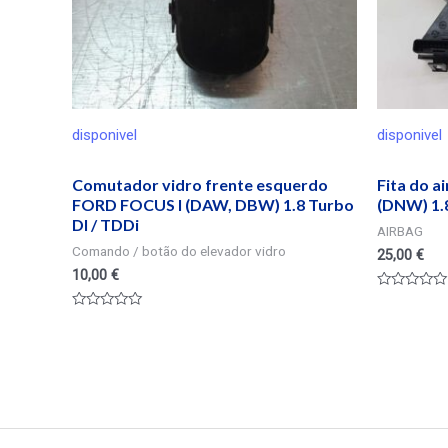
disponivel
disponivel
Comutador vidro frente esquerdo
Fita do a
FORD FOCUS I (DAW, DBW) 1.8 Turbo
(DNW) 1.8
DI / TDDi
AIRBAG
Comando / botão do elevador vidro
25,00
€
10,00
€
Valorado
en
Valorado
0
en
de
0
5
de
5