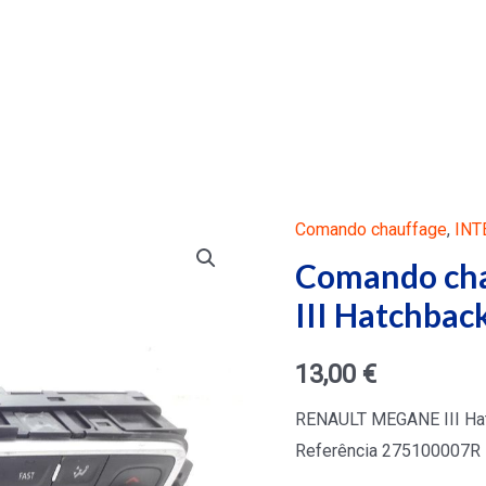
Comando chauffage
,
INT
Comando ch
III Hatchback
13,00
€
RENAULT MEGANE III Hatc
Referência 275100007R 