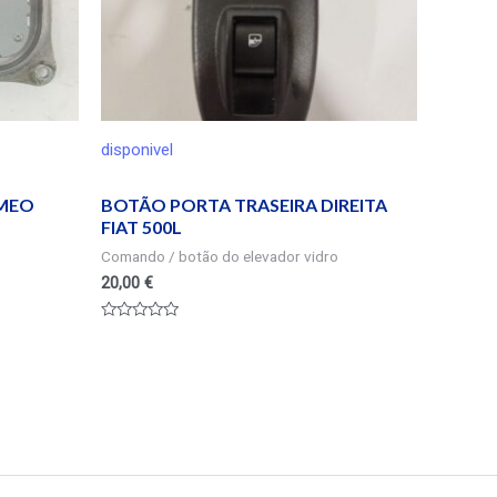
disponivel
OMEO
BOTÃO PORTA TRASEIRA DIREITA
FIAT 500L
Comando / botão do elevador vidro
20,00
€
Valorado
en
0
de
5