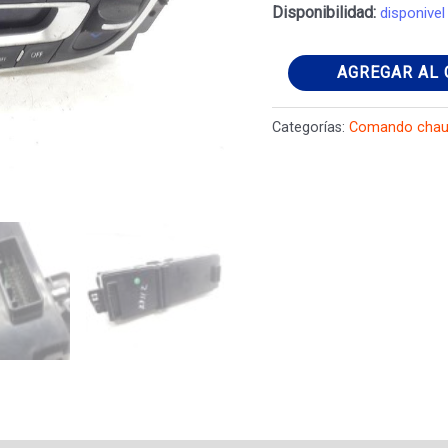
Disponibilidad:
disponivel
Comando
AGREGAR AL 
chauffage
RENAULT
Categorías:
Comando chau
MEGANE
III
Hatchback
(BZ0/1_,
B3_)
1.5
dCi
cantidad