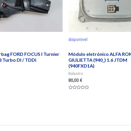
disponivel
irbag FORD FOCUS I Turnier
Módulo eletrónico ALFA R
 Turbo DI / TDDi
GIULIETTA (940_) 1.6 JTDM
(940FXD1A)
Balastro
80,00
€
Valorado
en
0
de
5