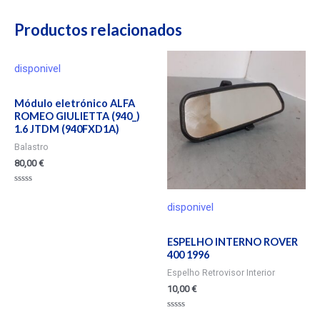
Productos relacionados
disponivel
Módulo eletrónico ALFA
ROMEO GIULIETTA (940_)
1.6 JTDM (940FXD1A)
Balastro
80,00
€
Valorado
en
disponivel
0
de
5
ESPELHO INTERNO ROVER
400 1996
Espelho Retrovisor Interior
10,00
€
Valorado