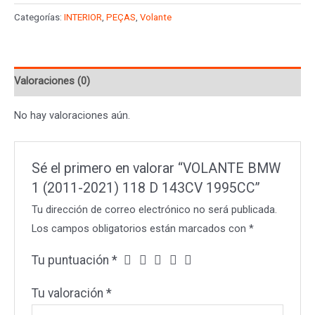
1
Categorías:
INTERIOR
,
PEÇAS
,
Volante
(2011-
2021)
118
Valoraciones (0)
D
143CV
No hay valoraciones aún.
1995CC
cantidad
Sé el primero en valorar “VOLANTE BMW
1 (2011-2021) 118 D 143CV 1995CC”
Tu dirección de correo electrónico no será publicada.
Los campos obligatorios están marcados con
*
Tu puntuación
*
Tu valoración
*