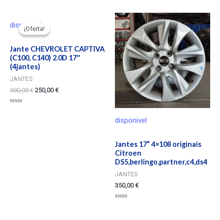
en
0
de
5
disponivel
¡Oferta!
¡Oferta!
Jante CHEVROLET CAPTIVA
(C100, C140) 2.0D 17″
(4jantes)
JANTES
300,00
€
250,00
€
Valorado
en
disponivel
0
de
5
Jantes 17” 4×108 originais
Citroen
DS5,berlingo,partner,c4,ds4
JANTES
350,00
€
Valorado
en
0