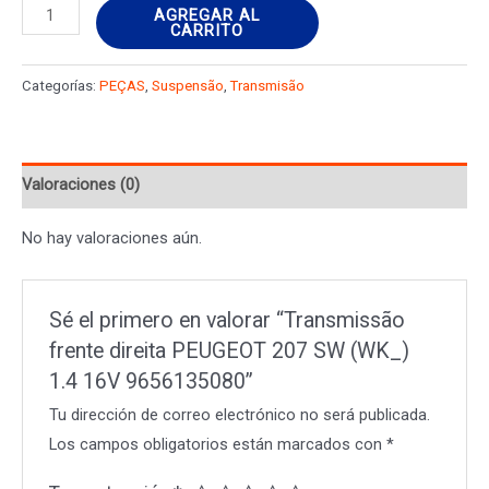
Transmissão
AGREGAR AL
CARRITO
frente
direita
Categorías:
PEÇAS
,
Suspensão
,
Transmisão
PEUGEOT
207
SW
Valoraciones (0)
(WK_)
1.4
No hay valoraciones aún.
16V
9656135080
cantidad
Sé el primero en valorar “Transmissão
frente direita PEUGEOT 207 SW (WK_)
1.4 16V 9656135080”
Tu dirección de correo electrónico no será publicada.
Los campos obligatorios están marcados con
*