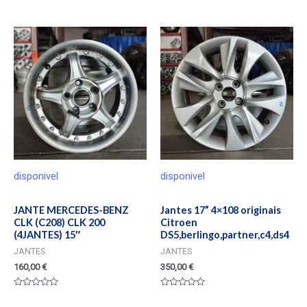
Valorado
Valorado
en
en
0
0
de
de
5
5
disponivel
disponivel
JANTE MERCEDES-BENZ
Jantes 17” 4×108 originais
CLK (C208) CLK 200
Citroen
(4JANTES) 15″
DS5,berlingo,partner,c4,ds4
JANTES
JANTES
160,00
€
350,00
€
Valorado
Valorado
en
en