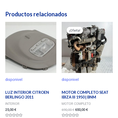
Productos relacionados
¡Oferta!
¡Oferta!
disponivel
disponivel
LUZ INTERIOR CITROEN
MOTOR COMPLETO SEAT
BERLINGO 2011
IBIZA III 1950 | BNM
INTERIOR
MOTOR COMPLETO
25,00
€
690,00
€
650,00
€