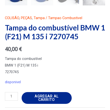
COLISÃO
,
PEÇAS
,
Tampa / Tampao Combustivel
Tampa do combustível BMW 1
(F21) M 135 i 7270745
40,00
€
Tampa do combustível
BMW 1 (F21) M 135 i
7270745
disponivel
Tampa
AGREGAR AL
CARRITO
do
combustível