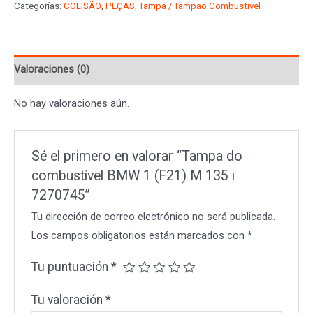
Categorías:
COLISÃO
,
PEÇAS
,
Tampa / Tampao Combustivel
BMW
1
(F21)
Valoraciones (0)
M
135
No hay valoraciones aún.
i
7270745
cantidad
Sé el primero en valorar “Tampa do
combustível BMW 1 (F21) M 135 i
7270745”
Tu dirección de correo electrónico no será publicada.
Los campos obligatorios están marcados con
*
Tu puntuación
*
Tu valoración
*