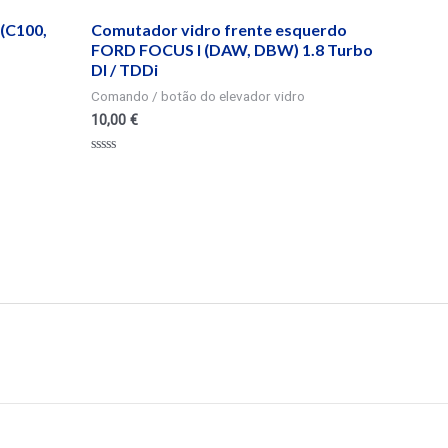
(C100,
Comutador vidro frente esquerdo
FORD FOCUS I (DAW, DBW) 1.8 Turbo
DI / TDDi
Comando / botão do elevador vidro
10,00
€
Valorado
en
0
de
5