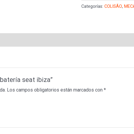
batería
Categorías:
COLISÃO
,
MEC
seat
ibiza
cantidad
batería seat ibiza”
da.
Los campos obligatorios están marcados con
*