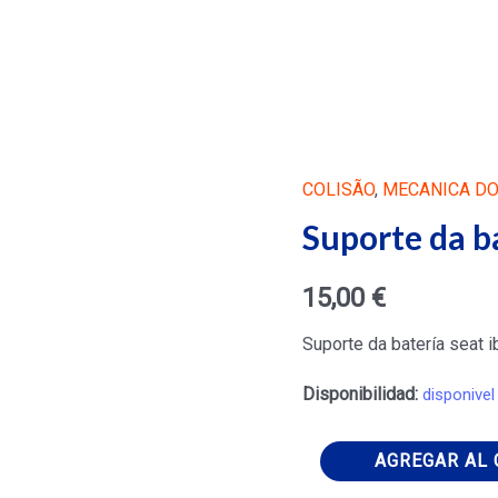
COLISÃO
,
MECANICA D
Suporte da ba
15,00
€
Suporte da batería seat i
Disponibilidad:
disponivel
Suporte
AGREGAR AL 
da