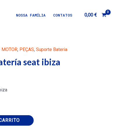
0,00
€
NOSSA FAMÍLIA
CONTATOS
O MOTOR
,
PEÇAS
,
Suporte Bateria
tería seat ibiza
biza
CARRITO