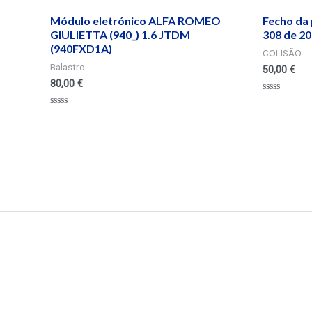
Módulo eletrónico ALFA ROMEO
Fecho da 
GIULIETTA (940_) 1.6 JTDM
308 de 20
(940FXD1A)
COLISÃO
Balastro
50,00
€
80,00
€
Valorado
en
Valorado
0
en
de
0
5
de
5