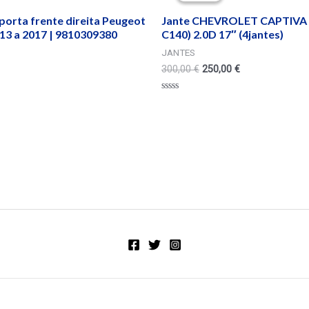
porta frente direita Peugeot
Jante CHEVROLET CAPTIVA 
13 a 2017 | 9810309380
C140) 2.0D 17″ (4jantes)
JANTES
300,00
€
250,00
€
Valorado
en
0
de
5