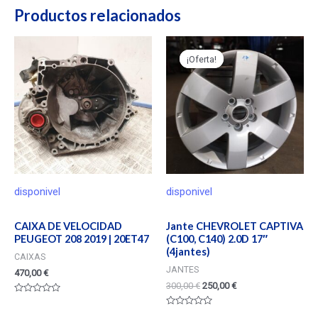
Productos relacionados
¡Oferta!
¡Oferta!
disponivel
disponivel
CAIXA DE VELOCIDAD
Jante CHEVROLET CAPTIVA
PEUGEOT 208 2019 | 20ET47
(C100, C140) 2.0D 17″
(4jantes)
CAIXAS
JANTES
470,00
€
300,00
€
250,00
€
Valorado
en
Valorado
0