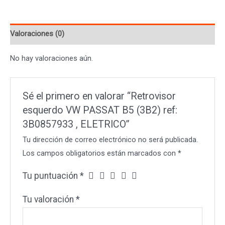
B5
(3B2)
Valoraciones (0)
ref:
3B0857933
No hay valoraciones aún.
,
ELETRICO
cantidad
Sé el primero en valorar “Retrovisor
esquerdo VW PASSAT B5 (3B2) ref:
3B0857933 , ELETRICO”
Tu dirección de correo electrónico no será publicada.
Los campos obligatorios están marcados con
*
Tu puntuación
*
Tu valoración
*