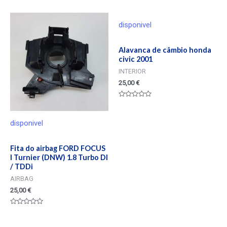
en
de
0
5
de
5
disponivel
Alavanca de câmbio honda
civic 2001
INTERIOR
25,00
€
Valorado
en
0
de
disponivel
5
Fita do airbag FORD FOCUS
I Turnier (DNW) 1.8 Turbo DI
/ TDDi
AIRBAG
25,00
€
Valorado
en
0