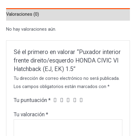
CIVIC
Valoraciones (0)
VI
Hatchback
No hay valoraciones aún.
(EJ,
EK)
1.5
Sé el primero en valorar “Puxador interior
cantidad
frente direito/esquerdo HONDA CIVIC VI
Hatchback (EJ, EK) 1.5”
Tu dirección de correo electrónico no será publicada.
Los campos obligatorios están marcados con
*
Tu puntuación
*
Tu valoración
*