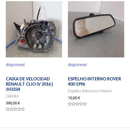
5
de
5
disponivel
disponivel
CAIXA DE VELOCIDAD
ESPELHO INTERNO ROVER
RENAULT CLIO IV 2016 |
400 1996
JH3334
Espelho Retrovisor Interior
CAIXAS
10,00
€
590,00
€
Valorado
en
Valorado
0
en
de
0
5
de
5