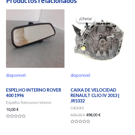
Productos relacionados
¡Oferta!
¡Oferta!
disponivel
disponivel
ESPELHO INTERNO ROVER
CAIXA DE VELOCIDAD
400 1996
RENAULT CLIO IV 2013 |
JR5332
Espelho Retrovisor Interior
CAIXAS
10,00
€
600,00
€
498,00
€
Valorado
en
Valorado
0
en
de
0