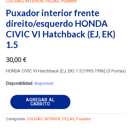
COLISÃO
,
INTERIOR
,
PEÇAS
,
Puxador
Puxador interior frente
direito/esquerdo HONDA
CIVIC VI Hatchback (EJ, EK)
1.5
30,00
€
HONDA CIVIC VI Hatchback (EJ, EK) 1.5 [1995-1996] (3 Portas)
Disponibilidad:
disponivel
Puxador
AGREGAR AL
CARRITO
interior
frente
Categorías:
COLISÃO
,
INTERIOR
,
PEÇAS
,
Puxador
direito/esquerdo
HONDA