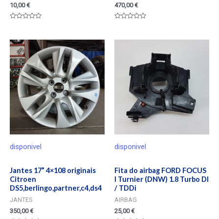
10,00
€
470,00
€
Valorado
Valorado
en
en
0
0
de
de
5
5
disponivel
disponivel
Jantes 17” 4×108 originais
Fita do airbag FORD FOCUS
Citroen
I Turnier (DNW) 1.8 Turbo DI
DS5,berlingo,partner,c4,ds4
/ TDDi
JANTES
AIRBAG
350,00
€
25,00
€