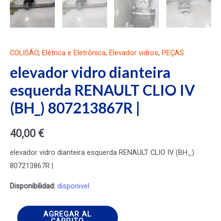
COLISÃO
,
Elétrica e Eletrônica
,
Elevador vidros
,
PEÇAS
elevador vidro dianteira
esquerda RENAULT CLIO IV
(BH_) 807213867R |
40,00
€
elevador vidro dianteira esquerda RENAULT CLIO IV (BH_)
807213867R |
Disponibilidad:
disponivel
elevador
AGREGAR AL
CARRITO