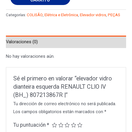
vidro
dianteira
Categorías:
COLISÃO
,
Elétrica e Eletrônica
,
Elevador vidros
,
PEÇAS
esquerda
RENAULT
CLIO
Valoraciones (0)
IV
(BH_)
No hay valoraciones aún.
807213867R
|
cantidad
Sé el primero en valorar “elevador vidro
dianteira esquerda RENAULT CLIO IV
(BH_) 807213867R |”
Tu dirección de correo electrónico no será publicada.
Los campos obligatorios están marcados con
*
Tu puntuación
*