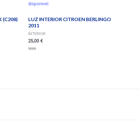
disponivel
 (C208)
LUZ INTERIOR CITROEN BERLINGO
2011
INTERIOR
25,00
€
Valorado
en
0
de
5