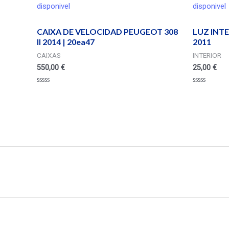
disponivel
disponivel
CAIXA DE VELOCIDAD PEUGEOT 308
LUZ INT
II 2014 | 20ea47
2011
CAIXAS
INTERIOR
550,00
€
25,00
€
Valorado
Valorado
en
en
0
0
de
de
5
5