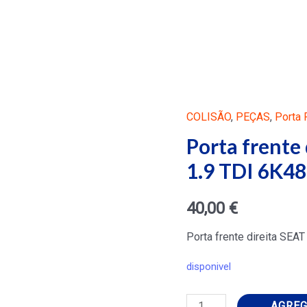
COLISÃO
,
PEÇAS
,
Porta 
Porta frente 
1.9 TDI 6K4
40,00
€
Porta frente direita SEA
disponivel
Porta
AGREG