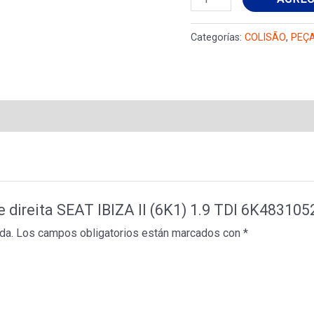
frente
direita
Categorías:
COLISÃO
,
PEÇ
SEAT
IBIZA
II
(6K1)
1.9
TDI
6K4831052C
cantidad
te direita SEAT IBIZA II (6K1) 1.9 TDI 6K483105
da.
Los campos obligatorios están marcados con
*