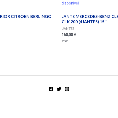
disponivel
ERIOR CITROEN BERLINGO
JANTE MERCEDES-BENZ CLK
CLK 200 (4JANTES) 15″
JANTES
160,00
€
Valorado
en
0
de
5