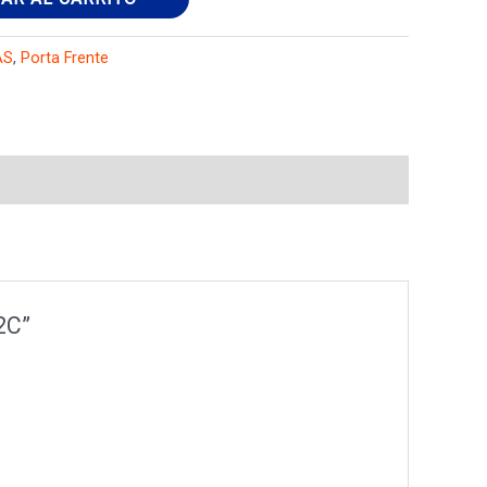
AS
,
Porta Frente
2C”