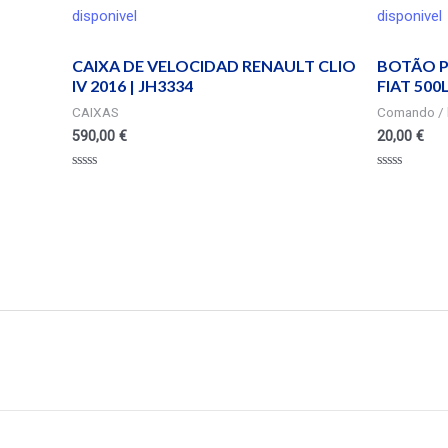
disponivel
disponivel
CAIXA DE VELOCIDAD RENAULT CLIO
BOTÃO P
IV 2016 | JH3334
FIAT 500
CAIXAS
Comando / 
590,00
€
20,00
€
Valorado
Valorado
en
en
0
0
de
de
5
5