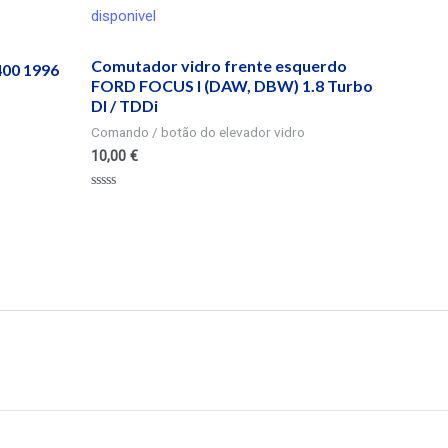
disponivel
Comutador vidro frente esquerdo
00 1996
FORD FOCUS I (DAW, DBW) 1.8 Turbo
DI / TDDi
Comando / botão do elevador vidro
10,00
€
Valorado
en
0
de
5