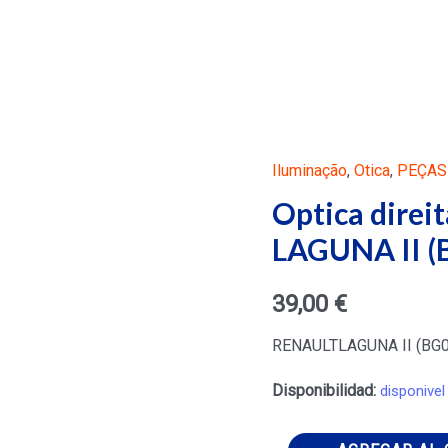
Iluminação
,
Otica
,
PEÇAS
Optica dire
LAGUNA II (
39,00
€
RENAULTLAGUNA II (BG0/
Disponibilidad:
disponivel
Optica