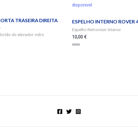
disponivel
ORTA TRASEIRA DIREITA
ESPELHO INTERNO ROVER 4
L
Espelho Retrovisor Interior
botão do elevador vidro
10,00
€
Valorado
en
0
de
5