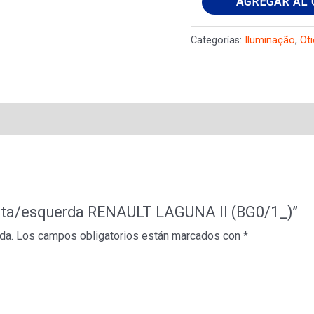
AGREGAR AL 
direita/esquerda
RENAULT
Categorías:
Iluminação
,
Ot
LAGUNA
II
(BG0/1_)
cantidad
ireita/esquerda RENAULT LAGUNA II (BG0/1_)”
da.
Los campos obligatorios están marcados con
*