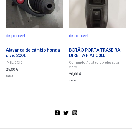
disponivel
disponivel
Alavanca de câmbio honda
BOTÃO PORTA TRASEIRA
civic 2001
DIREITA FIAT 500L
INTERIOR
Comando / botão do elevador
vidro
25,00
€
20,00
€
Valorado
en
Valorado
0
en
de
0
5
de
5