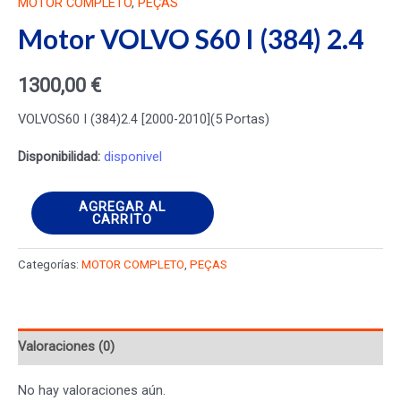
MOTOR COMPLETO
,
PEÇAS
Motor VOLVO S60 I (384) 2.4
1300,00
€
VOLVOS60 I (384)2.4 [2000-2010](5 Portas)
Disponibilidad:
disponivel
Motor
AGREGAR AL
CARRITO
VOLVO
S60
Categorías:
MOTOR COMPLETO
,
PEÇAS
I
(384)
2.4
Valoraciones (0)
cantidad
No hay valoraciones aún.