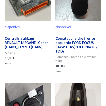
disponivel
disponivel
Centralina airbags
Comutador vidro frente
RENAULT MEGANE I Coach
esquerdo FORD FOCUS I
(DA0/1_) 1.9 dTi (DA0N)
(DAW, DBW) 1.8 Turbo DI /
TDDi
AIRBAG
Comando / botão do elevador
15,00
€
vidro
10,00
€
Valorado
en
0
Valorado
de
en
5
0
de
5