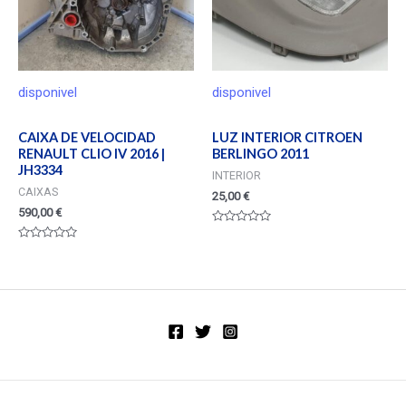
disponivel
disponivel
CAIXA DE VELOCIDAD
LUZ INTERIOR CITROEN
RENAULT CLIO IV 2016 |
BERLINGO 2011
JH3334
INTERIOR
CAIXAS
25,00
€
590,00
€
Valorado
en
Valorado
0
en
de
0
5
de
5