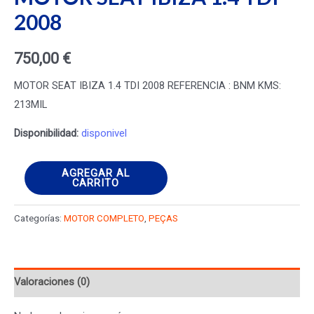
2008
750,00
€
MOTOR SEAT IBIZA 1.4 TDI 2008 REFERENCIA : BNM KMS:
213MIL
Disponibilidad:
disponivel
MOTOR
AGREGAR AL
CARRITO
SEAT
IBIZA
Categorías:
MOTOR COMPLETO
,
PEÇAS
1.4
TDI
2008
Valoraciones (0)
cantidad