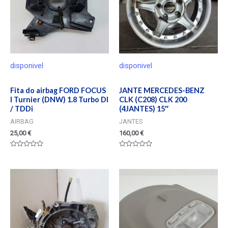
disponivel
disponivel
Fita do airbag FORD FOCUS
JANTE MERCEDES-BENZ
I Turnier (DNW) 1.8 Turbo DI
CLK (C208) CLK 200
/ TDDi
(4JANTES) 15″
AIRBAG
JANTES
25,00
€
160,00
€
Valorado
Valorado
en
en
0
0
de
de
5
5