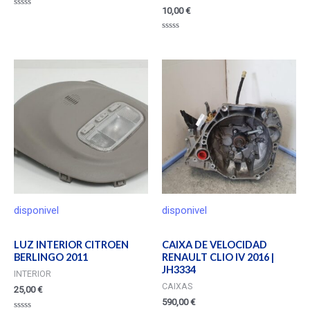
10,00
€
Valorado
en
0
Valorado
de
en
5
0
de
5
disponivel
disponivel
LUZ INTERIOR CITROEN
CAIXA DE VELOCIDAD
BERLINGO 2011
RENAULT CLIO IV 2016 |
JH3334
INTERIOR
CAIXAS
25,00
€
590,00
€