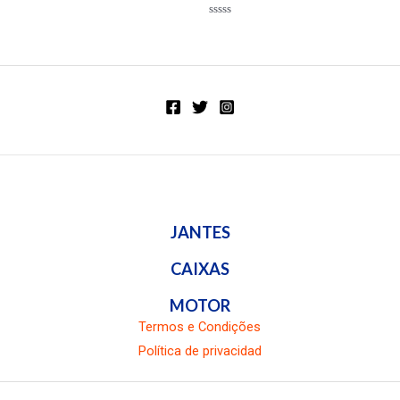
Valorado
en
Valorado
0
en
de
0
5
de
5
JANTES
CAIXAS
MOTOR
Termos e Condições
Política de privacidad