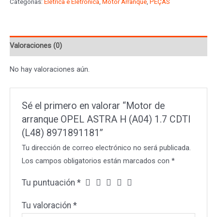
Categorías:
Elétrica e Eletrônica
,
Motor Arranque
,
PEÇAS
OPEL
ASTRA
H
Valoraciones (0)
(A04)
1.7
No hay valoraciones aún.
CDTI
(L48)
8971891181
Sé el primero en valorar “Motor de
cantidad
arranque OPEL ASTRA H (A04) 1.7 CDTI
(L48) 8971891181”
Tu dirección de correo electrónico no será publicada.
Los campos obligatorios están marcados con
*
Tu puntuación
*
Tu valoración
*