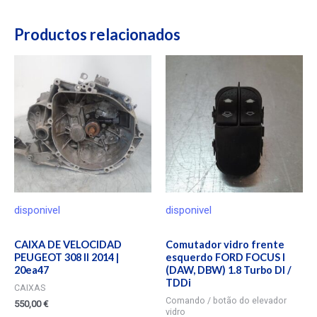
Productos relacionados
disponivel
disponivel
CAIXA DE VELOCIDAD
Comutador vidro frente
PEUGEOT 308 II 2014 |
esquerdo FORD FOCUS I
20ea47
(DAW, DBW) 1.8 Turbo DI /
TDDi
CAIXAS
Comando / botão do elevador
550,00
€
vidro