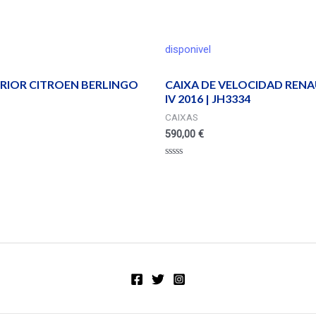
disponivel
ERIOR CITROEN BERLINGO
CAIXA DE VELOCIDAD RENA
IV 2016 | JH3334
CAIXAS
590,00
€
Valorado
en
0
de
5