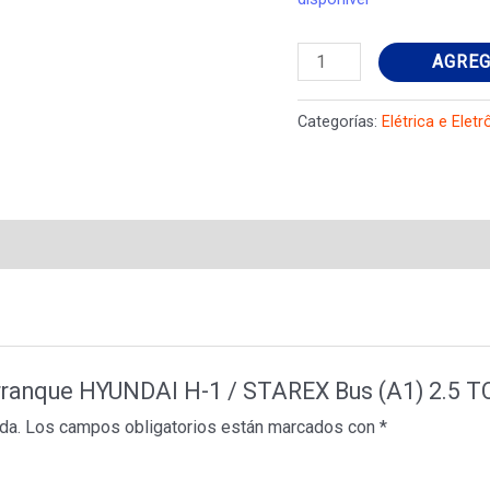
Motor
AGREG
de
arranque
Categorías:
Elétrica e Eletr
HYUNDAI
H-
1
/
STAREX
Bus
(A1)
2.5
 arranque HYUNDAI H-1 / STAREX Bus (A1) 2.5 
TCi
da.
Los campos obligatorios están marcados con
*
3610042450
cantidad