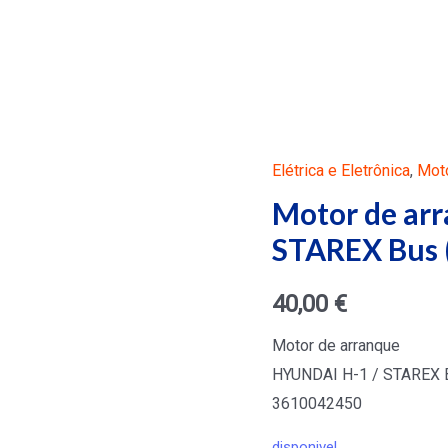
Elétrica e Eletrônica
,
Moto
Motor de ar
STAREX Bus 
40,00
€
Motor de arranque
HYUNDAI H-1 / STAREX B
3610042450
disponivel