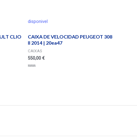
disponivel
ULT CLIO
CAIXA DE VELOCIDAD PEUGEOT 308
II 2014 | 20ea47
CAIXAS
550,00
€
Valorado
en
0
de
5