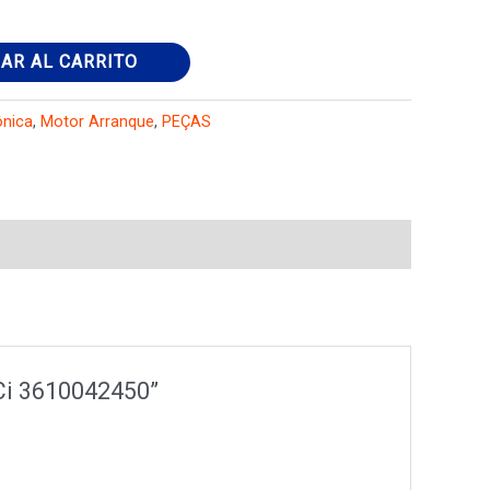
AR AL CARRITO
ônica
,
Motor Arranque
,
PEÇAS
TCi 3610042450”