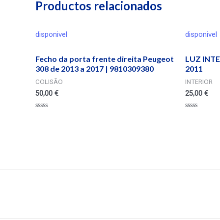
Productos relacionados
disponivel
disponivel
Fecho da porta frente direita Peugeot
LUZ INT
308 de 2013 a 2017 | 9810309380
2011
COLISÃO
INTERIOR
50,00
€
25,00
€
Valorado
Valorado
en
en
0
0
de
de
5
5