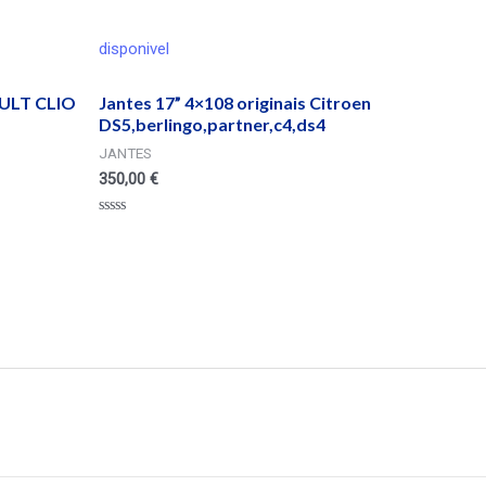
disponivel
ULT CLIO
Jantes 17” 4×108 originais Citroen
DS5,berlingo,partner,c4,ds4
JANTES
350,00
€
Valorado
en
0
de
5