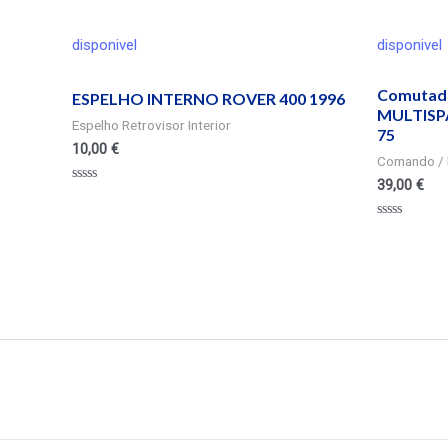
disponivel
disponivel
Comutad
ESPELHO INTERNO ROVER 400 1996
MULTISPAC
Espelho Retrovisor Interior
75
10,00
€
Comando / 
39,00
€
Valorado
en
0
Valorado
de
en
5
0
de
5