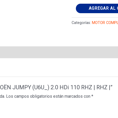
Motor
AGREGAR AL 
CITROËN
JUMPY
Categorías:
MOTOR COMP
(U6U_)
2.0
HDi
110
RHZ
|
RHZ
|
TROËN JUMPY (U6U_) 2.0 HDi 110 RHZ | RHZ |”
cantidad
da.
Los campos obligatorios están marcados con
*