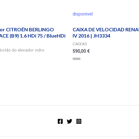
disponivel
or CITROËN BERLINGO
CAIXA DE VELOCIDAD RENA
E (B9) 1.6 HDi 75 / BlueHDi
IV 2016 | JH3334
CAIXAS
botão do elevador vidro
590,00
€
Valorado
en
0
de
5