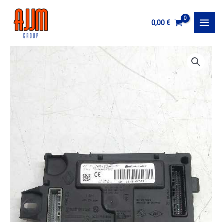
Ir
al
0,00
€
MAI
contenido
MEN