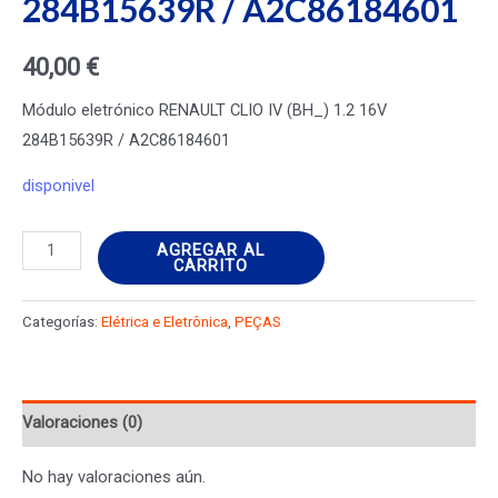
284B15639R / A2C86184601
40,00
€
Módulo eletrónico RENAULT CLIO IV (BH_) 1.2 16V
284B15639R / A2C86184601
disponivel
Módulo
AGREGAR AL
CARRITO
eletrónico
RENAULT
Categorías:
Elétrica e Eletrônica
,
PEÇAS
CLIO
IV
(BH_)
Valoraciones (0)
1.2
16V
No hay valoraciones aún.
284B15639R