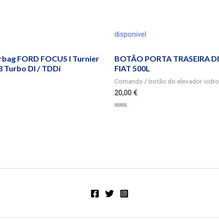
disponivel
irbag FORD FOCUS I Turnier
BOTÃO PORTA TRASEIRA DI
 Turbo DI / TDDi
FIAT 500L
Comando / botão do elevador vidro
20,00
€
Valorado
en
0
de
5