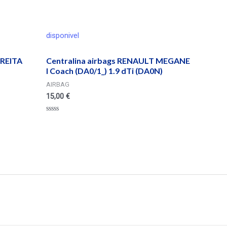
disponivel
REITA
Centralina airbags RENAULT MEGANE
I Coach (DA0/1_) 1.9 dTi (DA0N)
AIRBAG
15,00
€
Valorado
en
0
de
5