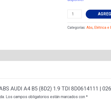
Módulo
AGREG
de
ABS
Categorías:
Abs
,
Elétrica e
AUDI
A4
B5
(8D2)
1.9
TDI
8D0614111
|
e ABS AUDI A4 B5 (8D2) 1.9 TDI 8D0614111 | 0
0265214002
da.
Los campos obligatorios están marcados con
*
cantidad