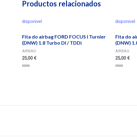
Productos relacionados
disponivel
disponivel
Fita do airbag FORD FOCUS I Turnier
Fita do a
(DNW) 1.8 Turbo DI / TDDi
(DNW) 1.8
AIRBAG
AIRBAG
25,00
€
25,00
€
Valorado
Valorado
en
en
0
0
de
de
5
5