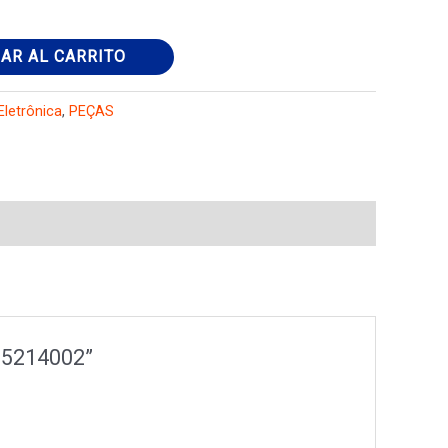
AR AL CARRITO
 Eletrônica
,
PEÇAS
265214002”