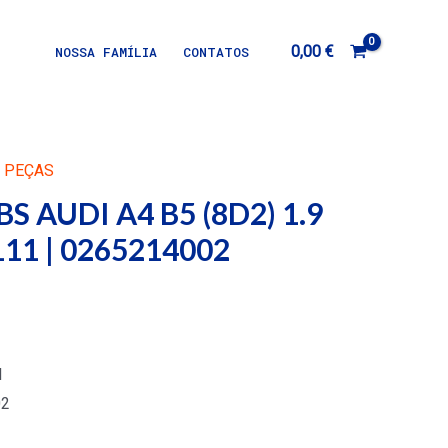
0,00
€
NOSSA FAMÍLIA
CONTATOS
,
PEÇAS
BS AUDI A4 B5 (8D2) 1.9
11 | 0265214002
I
02