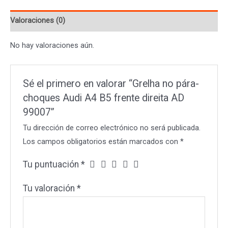
A4
Valoraciones (0)
B5
frente
No hay valoraciones aún.
direita
AD
99007
Sé el primero en valorar “Grelha no pára-
cantidad
choques Audi A4 B5 frente direita AD
99007”
Tu dirección de correo electrónico no será publicada.
Los campos obligatorios están marcados con
*
Tu puntuación
*
Tu valoración
*