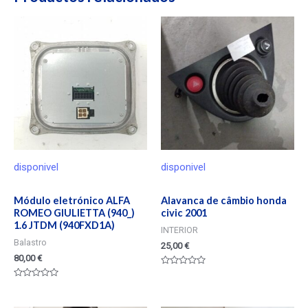
disponivel
disponivel
Módulo eletrónico ALFA
Alavanca de câmbio honda
ROMEO GIULIETTA (940_)
civic 2001
1.6 JTDM (940FXD1A)
INTERIOR
Balastro
25,00
€
80,00
€
Valorado
en
Valorado
0
en
de
0
5