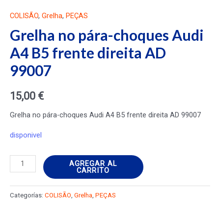
COLISÃO
,
Grelha
,
PEÇAS
Grelha no pára-choques Audi
A4 B5 frente direita AD
99007
15,00
€
Grelha no pára-choques Audi A4 B5 frente direita AD 99007
disponivel
Grelha
AGREGAR AL
CARRITO
no
pára-
Categorías:
COLISÃO
,
Grelha
,
PEÇAS
choques
Audi