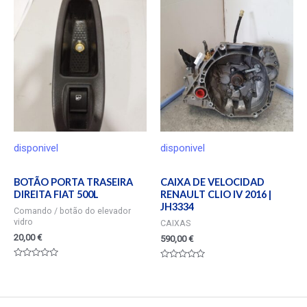
de
5
disponivel
disponivel
BOTÃO PORTA TRASEIRA
CAIXA DE VELOCIDAD
DIREITA FIAT 500L
RENAULT CLIO IV 2016 |
JH3334
Comando / botão do elevador
vidro
CAIXAS
20,00
€
590,00
€
Valorado
Valorado
en
en
0
0
de
de
5
5