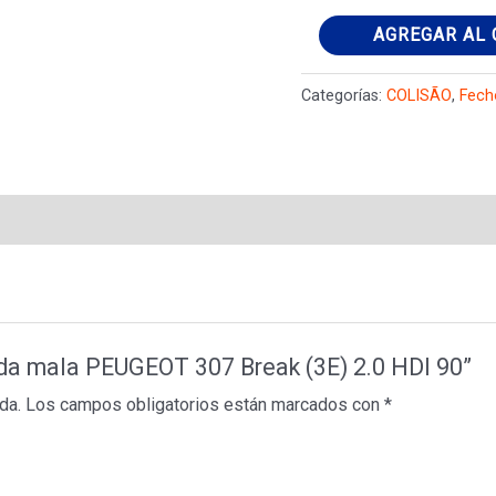
Fechadura
AGREGAR AL 
da
mala
Categorías:
COLISÃO
,
Fech
PEUGEOT
307
Break
(3E)
2.0
HDI
90
cantidad
 da mala PEUGEOT 307 Break (3E) 2.0 HDI 90”
da.
Los campos obligatorios están marcados con
*