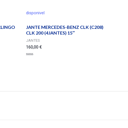
disponivel
RLINGO
JANTE MERCEDES-BENZ CLK (C208)
CLK 200 (4JANTES) 15″
JANTES
160,00
€
Valorado
en
0
de
5