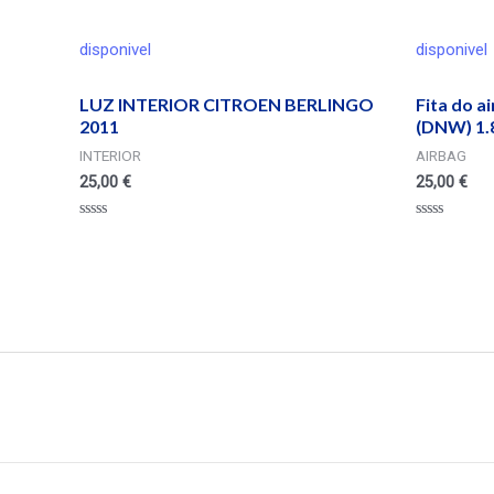
disponivel
disponivel
LUZ INTERIOR CITROEN BERLINGO
Fita do a
2011
(DNW) 1.8
INTERIOR
AIRBAG
25,00
€
25,00
€
Valorado
Valorado
en
en
0
0
de
de
5
5