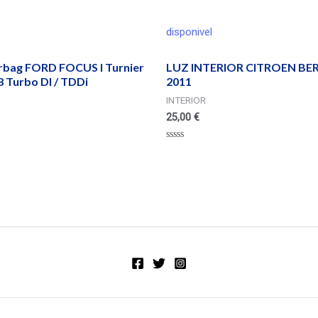
disponivel
irbag FORD FOCUS I Turnier
LUZ INTERIOR CITROEN BE
 Turbo DI / TDDi
2011
INTERIOR
25,00
€
Valorado
en
0
de
5