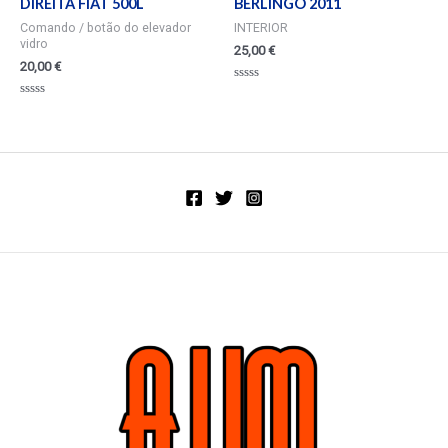
DIREITA FIAT 500L
BERLINGO 2011
Comando / botão do elevador
INTERIOR
vidro
25,00
€
20,00
€
Valorado
en
Valorado
0
en
de
0
5
de
5