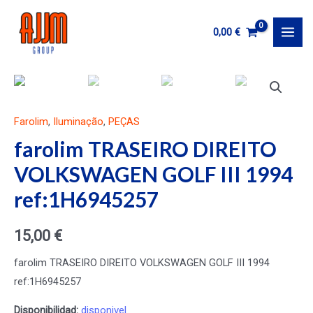
Ir
al
0,00
€
MAI
contenido
MEN
Farolim
,
Iluminação
,
PEÇAS
farolim TRASEIRO DIREITO
VOLKSWAGEN GOLF III 1994
ref:1H6945257
15,00
€
farolim TRASEIRO DIREITO VOLKSWAGEN GOLF III 1994
ref:1H6945257
Disponibilidad:
disponivel