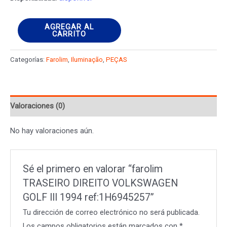
farolim
AGREGAR AL
CARRITO
TRASEIRO
DIREITO
Categorías:
Farolim
,
Iluminação
,
PEÇAS
VOLKSWAGEN
GOLF
III
Valoraciones (0)
1994
ref:1H6945257
No hay valoraciones aún.
cantidad
Sé el primero en valorar “farolim
TRASEIRO DIREITO VOLKSWAGEN
GOLF III 1994 ref:1H6945257”
Tu dirección de correo electrónico no será publicada.
Los campos obligatorios están marcados con
*