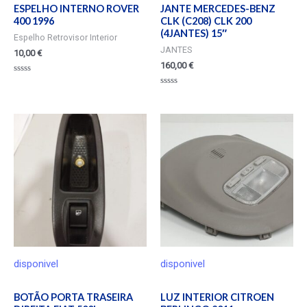
ESPELHO INTERNO ROVER
JANTE MERCEDES-BENZ
400 1996
CLK (C208) CLK 200
(4JANTES) 15″
Espelho Retrovisor Interior
JANTES
10,00
€
160,00
€
Valorado
en
Valorado
0
en
de
0
5
de
5
disponivel
disponivel
BOTÃO PORTA TRASEIRA
LUZ INTERIOR CITROEN