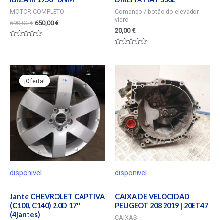
MOTOR COMPLETO
Comando / botão do elevador
vidro
690,00
€
650,00
€
20,00
€
Valorado
en
Valorado
0
en
de
0
5
de
5
¡Oferta!
¡Oferta!
disponivel
disponivel
Jante CHEVROLET CAPTIVA
CAIXA DE VELOCIDAD
(C100, C140) 2.0D 17″
PEUGEOT 208 2019 | 20ET47
(4jantes)
CAIXAS