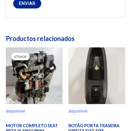
Productos relacionados
¡Oferta!
¡Oferta!
disponivel
disponivel
MOTOR COMPLETO SEAT
BOTÃO PORTA TRASEIRA
IBIZA III 1950 | BNM
DIREITA FIAT 500L