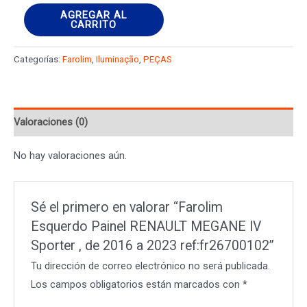
Farolim
AGREGAR AL
CARRITO
Esquerdo
Painel
Categorías:
Farolim
,
Iluminação
,
PEÇAS
RENAULT
MEGANE
IV
Valoraciones (0)
Sporter
,
No hay valoraciones aún.
de
2016
a
Sé el primero en valorar “Farolim
2023
Esquerdo Painel RENAULT MEGANE IV
ref:fr26700102
Sporter , de 2016 a 2023 ref:fr26700102”
cantidad
Tu dirección de correo electrónico no será publicada.
Los campos obligatorios están marcados con
*