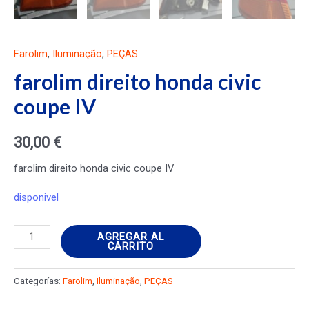
Farolim
,
Iluminação
,
PEÇAS
farolim direito honda civic
coupe IV
30,00
€
farolim direito honda civic coupe IV
disponivel
farolim
AGREGAR AL
CARRITO
direito
honda
Categorías:
Farolim
,
Iluminação
,
PEÇAS
civic
coupe