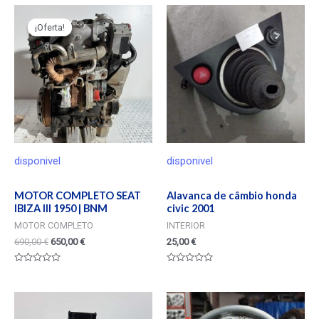
¡Oferta!
¡Oferta!
disponivel
disponivel
MOTOR COMPLETO SEAT
Alavanca de câmbio honda
IBIZA III 1950 | BNM
civic 2001
MOTOR COMPLETO
INTERIOR
690,00
€
650,00
€
25,00
€
Valorado
Valorado
en
en
0
0
de
de
5
5