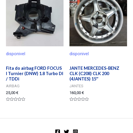
disponivel
disponivel
Fita do airbag FORD FOCUS
JANTE MERCEDES-BENZ
I Turnier (DNW) 1.8 Turbo DI
CLK (C208) CLK 200
/ TDDi
(4JANTES) 15″
AIRBAG
JANTES
25,00
€
160,00
€
Valorado
Valorado
en
en
0
0
de
de
5
5