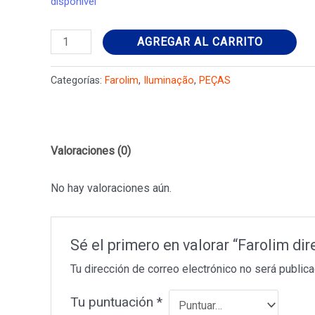
disponivel
Farolim
AGREGAR AL CARRITO
direito
FORD
Categorías:
Farolim
,
Iluminação
,
PEÇAS
FIESTA
III
(GFJ)
Valoraciones (0)
1.1
89FG13N004AA
No hay valoraciones aún.
cantidad
Sé el primero en valorar “Farolim d
Tu dirección de correo electrónico no será publica
Tu puntuación
*