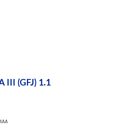
III (GFJ) 1.1
04AA