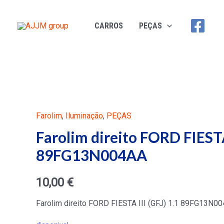
Ir
al
CARROS
PEÇAS
contenido
Farolim
,
Iluminação
,
PEÇAS
Farolim direito FORD FIESTA 
89FG13N004AA
10,00
€
Farolim direito FORD FIESTA III (GFJ) 1.1 89FG13N0