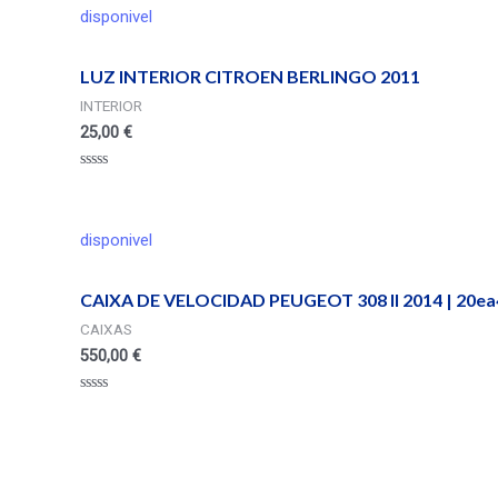
de
disponivel
5
LUZ INTERIOR CITROEN BERLINGO 2011
INTERIOR
25,00
€
Valorado
en
0
de
disponivel
5
CAIXA DE VELOCIDAD PEUGEOT 308 II 2014 | 20ea
CAIXAS
550,00
€
Valorado
en
0
de
5