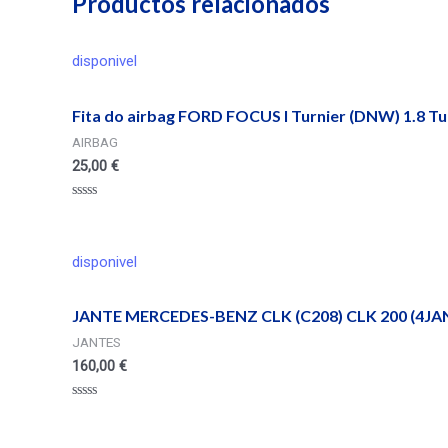
Productos relacionados
disponivel
Fita do airbag FORD FOCUS I Turnier (DNW) 1.8 Tu
AIRBAG
25,00
€
Valorado
en
0
de
disponivel
5
JANTE MERCEDES-BENZ CLK (C208) CLK 200 (4JA
JANTES
160,00
€
Valorado
en
0