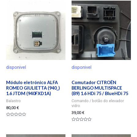
disponivel
disponivel
Módulo eletrónico ALFA
Comutador CITROËN
ROMEO GIULIETTA (940_)
BERLINGO MULTISPACE
1.6 JTDM (940FXD1A)
(B9) 1.6 HDi 75 / BlueHDi 75
Balastro
Comando / botão do elevador
vidro
80,00
€
39,00
€
Valorado
en
Valorado
0
en
de
0
5
de