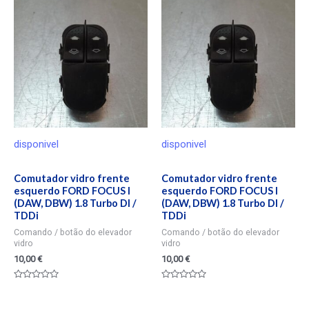
5
disponivel
disponivel
Comutador vidro frente
Comutador vidro frente
esquerdo FORD FOCUS I
esquerdo FORD FOCUS I
(DAW, DBW) 1.8 Turbo DI /
(DAW, DBW) 1.8 Turbo DI /
TDDi
TDDi
Comando / botão do elevador
Comando / botão do elevador
vidro
vidro
10,00
€
10,00
€
Valorado
Valorado
en
en
0
0