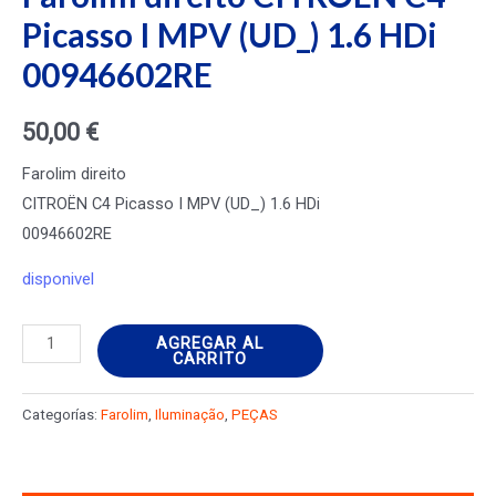
Picasso I MPV (UD_) 1.6 HDi
00946602RE
50,00
€
Farolim direito
CITROËN C4 Picasso I MPV (UD_) 1.6 HDi
00946602RE
disponivel
Farolim
AGREGAR AL
CARRITO
direito
CITROËN
Categorías:
Farolim
,
Iluminação
,
PEÇAS
C4
Picasso
I