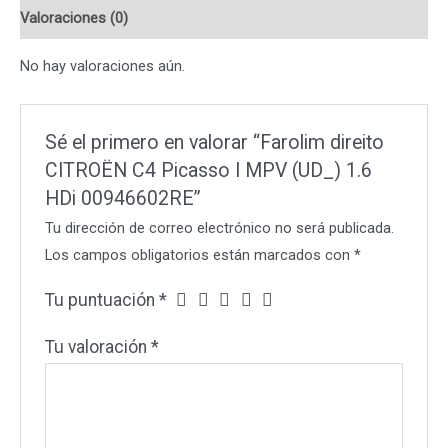
Valoraciones (0)
MPV
(UD_)
No hay valoraciones aún.
1.6
HDi
00946602RE
Sé el primero en valorar “Farolim direito
cantidad
CITROËN C4 Picasso I MPV (UD_) 1.6
HDi 00946602RE”
Tu dirección de correo electrónico no será publicada.
Los campos obligatorios están marcados con
*
Tu puntuación
*
Tu valoración
*