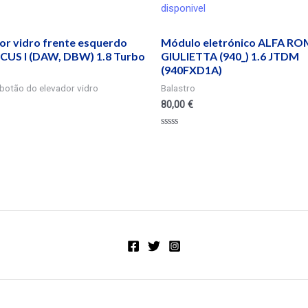
disponivel
r vidro frente esquerdo
Módulo eletrónico ALFA R
US I (DAW, DBW) 1.8 Turbo
GIULIETTA (940_) 1.6 JTDM
(940FXD1A)
botão do elevador vidro
Balastro
80,00
€
Valorado
en
0
de
5