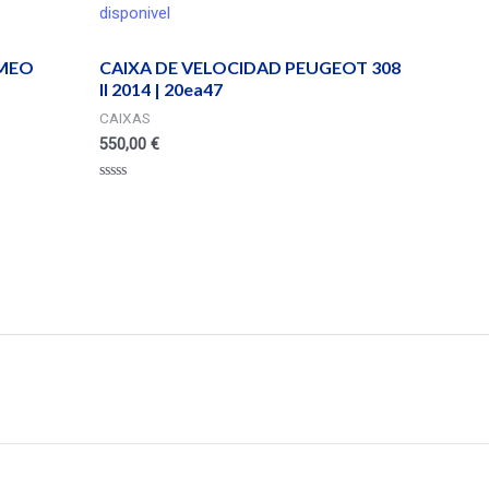
disponivel
OMEO
CAIXA DE VELOCIDAD PEUGEOT 308
II 2014 | 20ea47
CAIXAS
550,00
€
Valorado
en
0
de
5