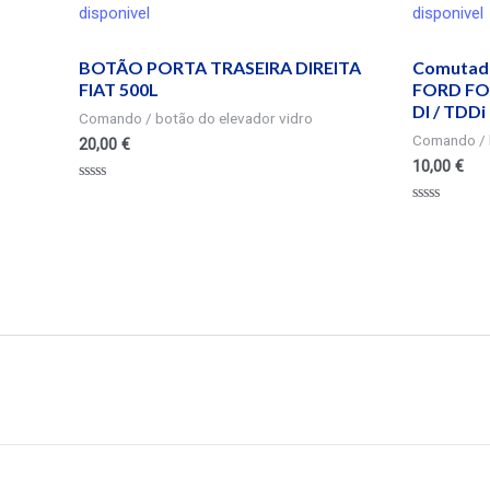
disponivel
disponivel
BOTÃO PORTA TRASEIRA DIREITA
Comutado
FIAT 500L
FORD FOC
DI / TDDi
Comando / botão do elevador vidro
Comando / 
20,00
€
10,00
€
Valorado
en
Valorado
0
en
de
0
5
de
5