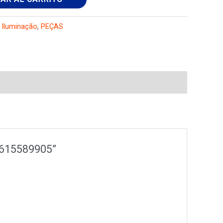
,
Iluminação
,
PEÇAS
 2615589905”