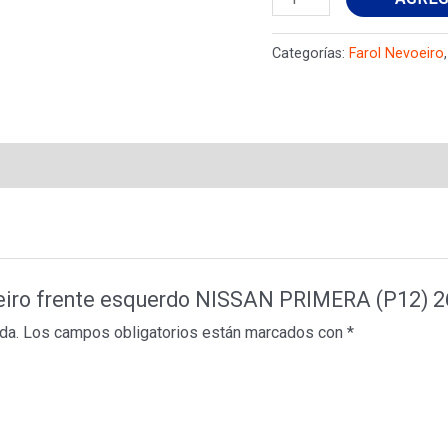
Nevoeiro
frente
Categorías:
Farol Nevoeiro
esquerdo
NISSAN
PRIMERA
(P12)
2615589905
cantidad
voeiro frente esquerdo NISSAN PRIMERA (P12)
da.
Los campos obligatorios están marcados con
*