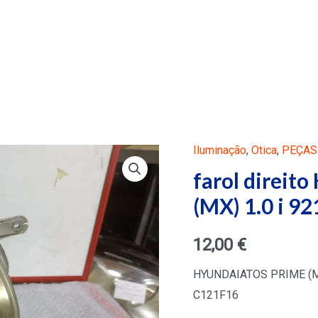
Iluminação
,
Otica
,
PEÇAS
farol direi
(MX) 1.0 i 9
12,00
€
HYUNDAIATOS PRIME (MX)
C121F16