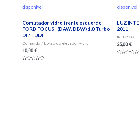
disponivel
disponivel
Comutador vidro frente esquerdo
LUZ INT
FORD FOCUS I (DAW, DBW) 1.8 Turbo
2011
DI / TDDi
INTERIOR
Comando / botão do elevador vidro
25,00
€
10,00
€
Valorado
en
Valorado
0
en
de
0
5
de
5