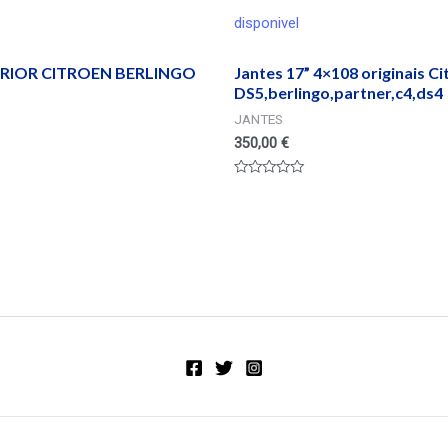
disponivel
ERIOR CITROEN BERLINGO
Jantes 17” 4×108 originais C
DS5,berlingo,partner,c4,ds4
JANTES
350,00
€
Valorado
en
0
de
5