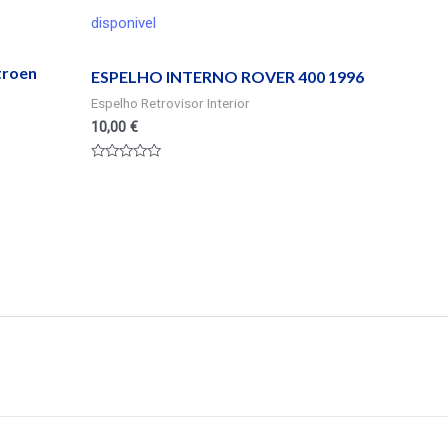
disponivel
itroen
ESPELHO INTERNO ROVER 400 1996
Espelho Retrovisor Interior
10,00
€
Valorado
en
0
de
5