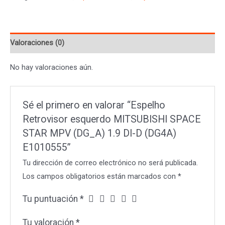
MITSUBISHI
SPACE
STAR
Valoraciones (0)
MPV
(DG_A)
No hay valoraciones aún.
1.9
DI-
D
Sé el primero en valorar “Espelho
(DG4A)
Retrovisor esquerdo MITSUBISHI SPACE
E1010555
STAR MPV (DG_A) 1.9 DI-D (DG4A)
cantidad
E1010555”
Tu dirección de correo electrónico no será publicada.
Los campos obligatorios están marcados con
*
Tu puntuación
*
Tu valoración
*