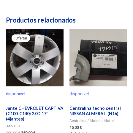
Productos relacionados
¡Oferta!
¡Oferta!
disponivel
disponivel
Jante CHEVROLET CAPTIVA
Centralina fecho central
(C100, C140) 2.0D 17″
NISSAN ALMERA II (N16)
(4jantes)
Centralina / Modulo Motor
JANTES
15,00
€
300,00
€
250,00
€