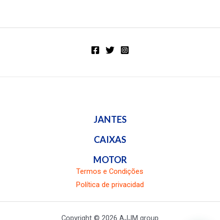
en
Valorado
0
en
de
0
5
de
5
JANTES
CAIXAS
MOTOR
Termos e Condições
Política de privacidad
Copyright © 2026 AJJM group