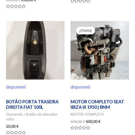
Valorado
en
Valorado
0
en
de
0
5
de
5
¡Oferta!
¡Oferta!
disponivel
disponivel
BOTÃO PORTA TRASEIRA
MOTOR COMPLETO SEAT
DIREITA FIAT 500L
IBIZA III 1950 | BNM
Comando / botão do elevador
MOTOR COMPLETO
vidro
690,00
€
650,00
€
20,00
€
Valorado