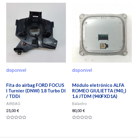
0
0
de
de
5
5
disponivel
disponivel
Fita do airbag FORD FOCUS
Módulo eletrónico ALFA
I Turnier (DNW) 1.8 Turbo DI
ROMEO GIULIETTA (940_)
/ TDDi
1.6 JTDM (940FXD1A)
AIRBAG
Balastro
25,00
€
80,00
€
Valorado
Valorado
en
en
0
0
de
de
5
5