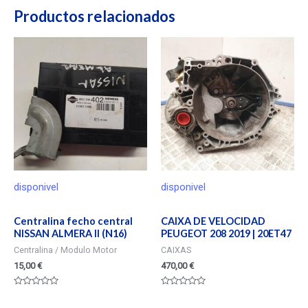
Productos relacionados
disponivel
disponivel
Centralina fecho central
CAIXA DE VELOCIDAD
NISSAN ALMERA II (N16)
PEUGEOT 208 2019 | 20ET47
Centralina / Modulo Motor
CAIXAS
15,00
€
470,00
€
Valorado
Valorado
en
en