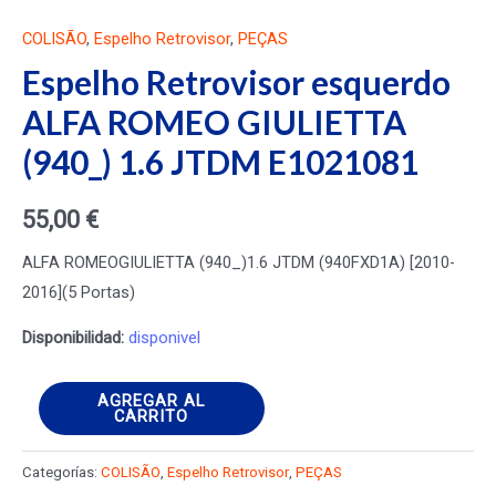
COLISÃO
,
Espelho Retrovisor
,
PEÇAS
Espelho Retrovisor esquerdo
ALFA ROMEO GIULIETTA
(940_) 1.6 JTDM E1021081
55,00
€
ALFA ROMEOGIULIETTA (940_)1.6 JTDM (940FXD1A) [2010-
2016](5 Portas)
Disponibilidad:
disponivel
Espelho
AGREGAR AL
CARRITO
Retrovisor
esquerdo
Categorías:
COLISÃO
,
Espelho Retrovisor
,
PEÇAS
ALFA