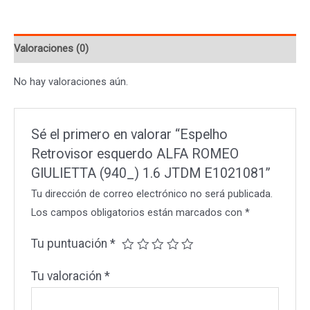
ROMEO
GIULIETTA
Valoraciones (0)
(940_)
1.6
No hay valoraciones aún.
JTDM
E1021081
cantidad
Sé el primero en valorar “Espelho
Retrovisor esquerdo ALFA ROMEO
GIULIETTA (940_) 1.6 JTDM E1021081”
Tu dirección de correo electrónico no será publicada.
Los campos obligatorios están marcados con
*
Tu puntuación
*
Tu valoración
*