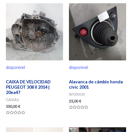
disponivel
disponivel
CAIXA DE VELOCIDAD
Alavanca de câmbio honda
PEUGEOT 308 II 2014 |
civic 2001
20ea47
INTERIOR
CAIXAS
25,00
€
550,00
€
Valorado
en
Valorado
0
en
de
0
5
de