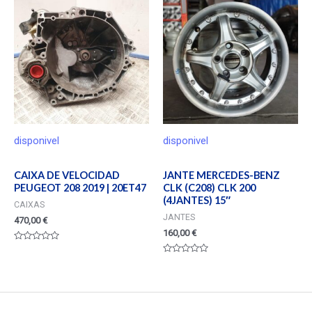
5
disponivel
disponivel
CAIXA DE VELOCIDAD
JANTE MERCEDES-BENZ
PEUGEOT 208 2019 | 20ET47
CLK (C208) CLK 200
(4JANTES) 15″
CAIXAS
JANTES
470,00
€
160,00
€
Valorado
en
Valorado
0
en
de
0
5
de
5